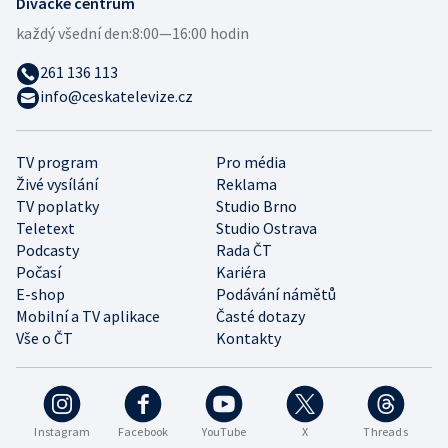
Divácké centrum
každý všední den:
8:00—16:00 hodin
261 136 113
info@ceskatelevize.cz
TV program
Pro média
Živé vysílání
Reklama
TV poplatky
Studio Brno
Teletext
Studio Ostrava
Podcasty
Rada ČT
Počasí
Kariéra
E-shop
Podávání námětů
Mobilní a TV aplikace
Časté dotazy
Vše o ČT
Kontakty
Instagram
Facebook
YouTube
X
Threads