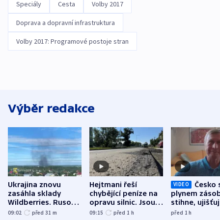
Speciály
Cesta
Volby 2017
Doprava a dopravní infrastruktura
Volby 2017: Programové postoje stran
Výběr redakce
Ukrajina znovu
Hejtmani řeší
Česko 
VIDEO
zasáhla sklady
chybějící peníze na
plynem zásob
Wildberries. Rusové
opravu silnic. Jsou
stihne, ujišťu
útočili v Charkovské
nenárokové, namítá
expert. Sníže
09:02
před 31
m
09:15
před 1
h
před 1
h
oblasti
ministerstvo
však slíbit ne