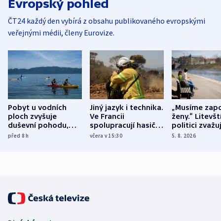
Evropský pohled
ČT24 každý den vybírá z obsahu publikovaného evropskými
veřejnými médii, členy Eurovize.
Pobyt u vodních
Jiný jazyk i technika.
„Musíme zapo
ploch zvyšuje
Ve Francii
ženy.“ Litevšt
duševní pohodu,
spolupracují hasiči z
politici zvažuj
ukázala
různých zemí
dohodu o
před 8
h
včera v 15:30
5. 8. 2026
mezinárodní studie
demografii