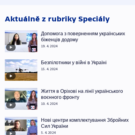
Aktuálně z rubriky
Speciály
Допомога з поверненням українських
біженців додому
19. 4. 2024
Безпілотники у війні в Україні
15. 4. 2024
Життя в Оріхові на лінії українського
воєнного фронту
10. 4. 2024
Нові центри комплектування Збройних
Сил України
5. 4. 2024