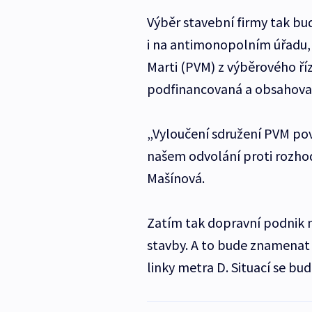
Výběr stavební firmy tak bu
i na antimonopolním úřadu, k
Marti (PVM) z výběrového říz
podfinancovaná a obsahova
„Vyloučení sdružení PVM pova
našem odvolání proti rozhod
Mašínová.
Zatím tak dopravní podnik 
stavby. A to bude znamenat 
linky metra D. Situací se bu