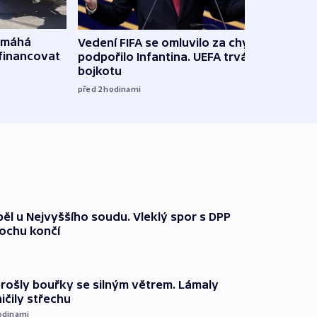
omáhá
Vedení FIFA se omluvilo za chyby a
Od M
financovat
podpořilo Infantina. UEFA trvá na
horká
bojkotu
klima
před 2
hodinami
před 2
ěl u Nejvyššího soudu. Vleklý spor s DPP
lochu končí
prošly bouřky se silným větrem. Lámaly
ičily střechu
odinami