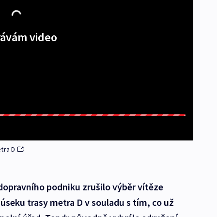
ávám video
tra D
opravního podniku zrušilo výběr vítěze
seku trasy metra D v souladu s tím, co už