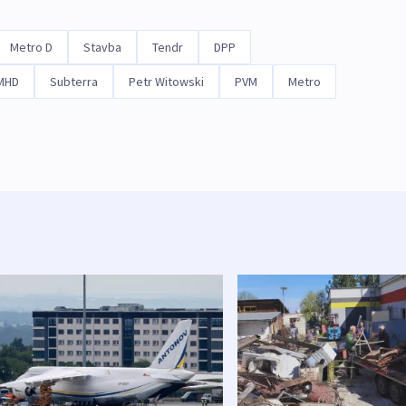
Metro D
Stavba
Tendr
DPP
MHD
Subterra
Petr Witowski
PVM
Metro