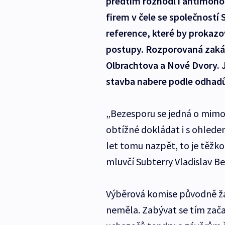
předtím rozhodl i antimono
firem v čele se společností
reference, které by prokaz
postupy. Rozporovaná zaká
Olbrachtova a Nové Dvory. 
stavba nabere podle odhadů
„Bezesporu se jedná o mimoř
obtížné dokládat i s ohlede
let tomu nazpět, to je těžk
mluvčí Subterry Vladislav Be
Výběrová komise původně žá
neměla. Zabývat se tím zač