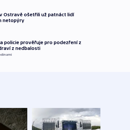
v Ostravě ošetřili už patnáct lidí
 netopýry
 policie prověřuje pro podezření z
draví z nedbalosti
odinami