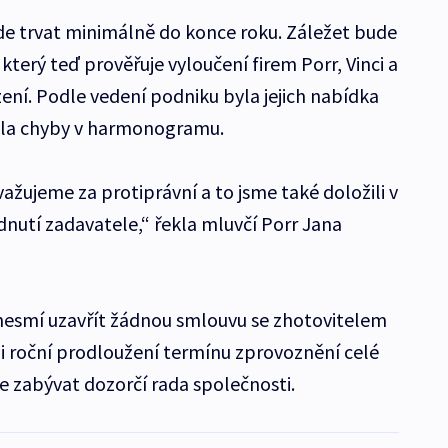
de trvat minimálně do konce roku. Záležet bude
terý teď prověřuje vyloučení firem Porr, Vinci a
ení. Podle vedení podniku byla jejich nabídka
la chyby v harmonogramu.
žujeme za protiprávní a to jsme také doložili v
nutí zadavatele,“ řekla mluvčí Porr Jana
nesmí uzavřít žádnou smlouvu se zhotovitelem
i roční prodloužení termínu zprovoznění celé
de zabývat dozorčí rada společnosti.