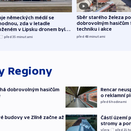
Sběr starého železa p
oje německých médií se
dobrovolným hasičům 
hodnou, zda v letadle
techniku i akce
oženém v Lipsku dronem byla
ice
před 48
minutami
před 35
minutami
ky
Regiony
áhá dobrovolným hasičům
Rencar neusp
e
o reklamní p
před 6
hodinami
é budovy ve Zlíně začne až
Částí území 
stromy a pon
včera
před 21
h