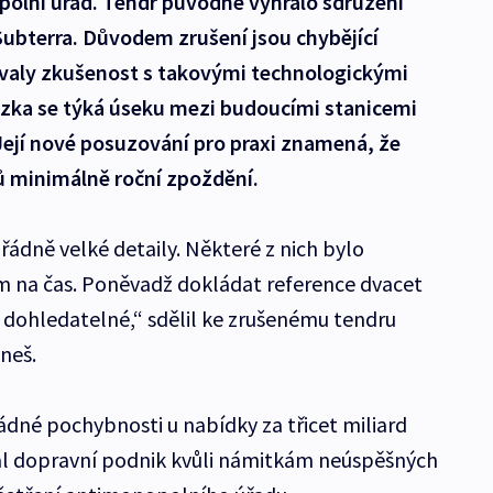
polní úřad. Tendr původně vyhrálo sdružení
 Subterra. Důvodem zrušení jsou chybějící
ovaly zkušenost s takovými technologickými
zka se týká úseku mezi budoucími stanicemi
Její nové posuzování pro praxi znamená, že
 minimálně roční zpoždění.
ádně velké detaily. Některé z nich bylo
m na čas. Poněvadž dokládat reference dvacet
o dohledatelné,“ sdělil ke zrušenému tendru
neš.
dné pochybnosti u nabídky za třicet miliard
al dopravní podnik kvůli námitkám neúspěšných