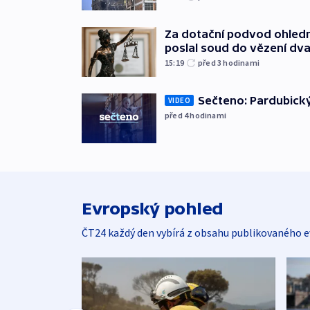
Za dotační podvod ohled
poslal soud do vězení dv
15:19
před 3
hodinami
Sečteno: Pardubický
VIDEO
před 4
hodinami
Evropský pohled
ČT24 každý den vybírá z obsahu publikovaného e