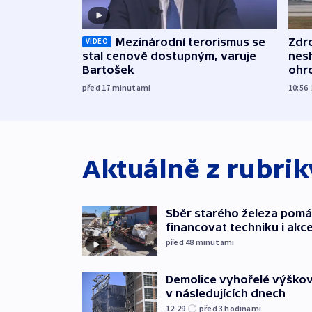
Mezinárodní terorismus se
Zdr
VIDEO
stal cenově dostupným, varuje
nes
Bartošek
ohr
mun
před 17
minutami
10:56
Aktuálně z rubri
Sběr starého železa pom
financovat techniku i akc
před 48
minutami
Demolice vyhořelé výškov
v následujících dnech
12:29
před 3
hodinami