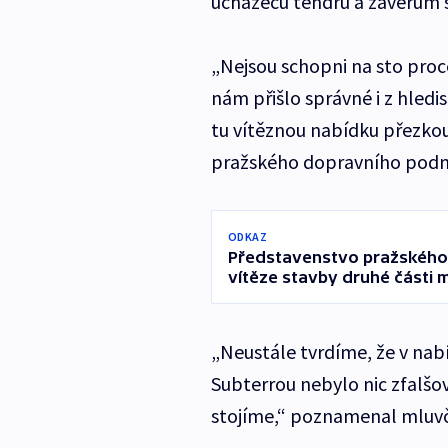
uchazečů tendru a závěrům 
„Nejsou schopni na sto proce
nám přišlo správné i z hled
tu vítěznou nabídku přezko
pražského dopravního podnik
ODKAZ
Představenstvo pražského 
vítěze stavby druhé části 
„Neustále tvrdíme, že v na
Subterrou nebylo nic zfalšo
stojíme,“ poznamenal mluvč