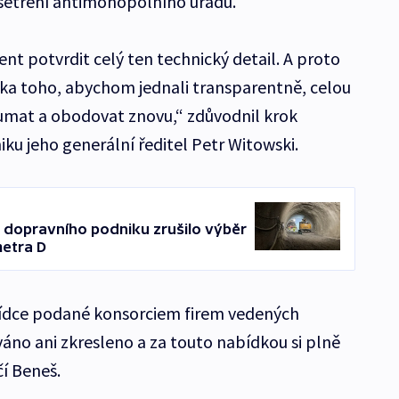
šetření antimonopolního úřadu.
nt potvrdit celý ten technický detail. A proto
iska toho, abychom jednali transparentně, celou
umat a obodovat znovu,“ zdůvodnil krok
u jeho generální ředitel Petr Witowski.
dopravního podniku zrušilo výběr
metra D
bídce podané konsorciem firem vedených
váno ani zkresleno a za touto nabídkou si plně
í Beneš.