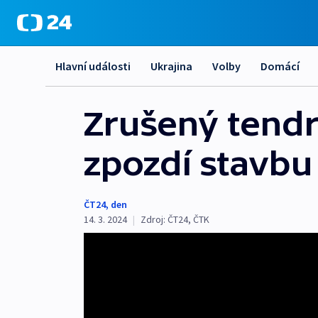
Hlavní události
Ukrajina
Volby
Domácí
Zrušený tendr
zpozdí stavbu
ČT24
,
den
14. 3. 2024
|
Zdroj:
ČT24
,
ČTK