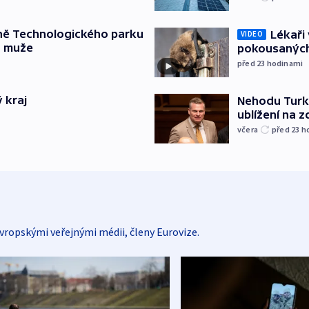
ně Technologického parku
Lékaři 
VIDEO
a muže
pokousaných
před 23
hodinami
 kraj
Nehodu Turka
ublížení na z
včera
před 23
h
vropskými veřejnými médii, členy Eurovize.