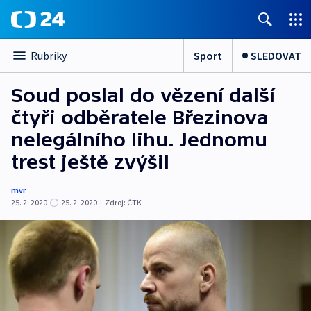
Sport
SLEDOVAT
Rubriky
Soud poslal do vězení další
čtyři odběratele Březinova
nelegálního lihu. Jednomu
trest ještě zvýšil
mvr
25. 2. 2020
25. 2. 2020
|
Zdroj:
ČTK