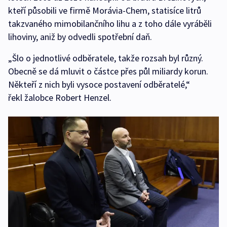
kteří působili ve firmě Morávia-Chem, statisíce litrů
takzvaného mimobilančního lihu a z toho dále vyráběli
lihoviny, aniž by odvedli spotřební daň.
„Šlo o jednotlivé odběratele, takže rozsah byl různý.
Obecně se dá mluvit o částce přes půl miliardy korun.
Někteří z nich byli vysoce postavení odběratelé,“
řekl žalobce Robert Henzel.