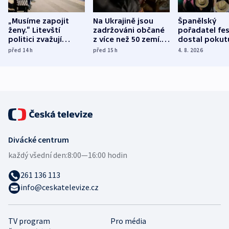
„Musíme zapojit
Na Ukrajině jsou
Španělský
ženy.“ Litevští
zadržováni občané
pořadatel fes
politici zvažují
z více než 50 zemí.
dostal pokut
dohodu o
Bojovali na straně
nekalé prakti
před 14
h
před 15
h
4. 8. 2026
demografii
Ruska
Divácké centrum
každý všední den:
8:00—16:00 hodin
261 136 113
info@ceskatelevize.cz
TV program
Pro média