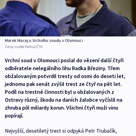
Marek Macej u Vrchního soudu v Olomouci
Zdroj:
Luděk Peřina/ČTK
Vrchní soud v Olomouci poslal do vězení další čtyři
odběratele nelegálního lihu Radka Březiny. Třem
obžalovaným potvrdil tresty od osmi do deseti let,
jednomu pak senát zvýšil trest ze čtyř na pět let.
Podíl na trestné činnosti byl u obžalovaných z
Ostravy různý, škodu na daních žalobce vyčíslil na
zhruba půl miliardy korun. Všichni čtyři muži vinu
popírají.
Nejvyšší, desetiletý trest si odpyká Petr Trubačík,