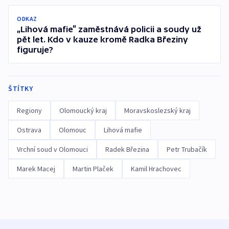
ODKAZ
„Lihová mafie“ zaměstnává policii a soudy už
pět let. Kdo v kauze kromě Radka Březiny
figuruje?
ŠTÍTKY
Regiony
Olomoucký kraj
Moravskoslezský kraj
Ostrava
Olomouc
Lihová mafie
Vrchní soud v Olomouci
Radek Březina
Petr Trubačík
Marek Macej
Martin Plaček
Kamil Hrachovec