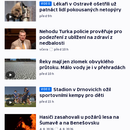
Lékaři v Ostravě ošetřili už
VIDEO
patnáct lidí pokousaných netopýry
před 9
h
Nehodu Turka policie prověřuje pro
podezření z ublížení na zdraví z
nedbalosti
včera
před 10
h
Řeky mají jen zlomek obvyklého
průtoku. Málo vody je i v přehradách
před 10
h
Stadion v Drnovicích ožil
VIDEO
sportovními kempy pro děti
před 15
h
Hasiči zasahovali u požárů lesa na
Šumavě a na Benešovsku
4. 8. 2026
4. 8. 2026