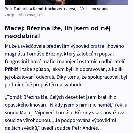
Petr Trubačík a Kamil Hrachovec (zleva) u Vrchního soudu
Zdroj:
Luděk Peřina/ČTK
Macej: Březina lže, líh jsem od něj
neodebíral
Muže usvědčovala především výpověď bratra lihového
magnáta Tomáše Březiny, který žalobcům popsal
fungování lihové mafie i napojení ostatních odběratelů.
Přiblížil také způsob, jakým byl líh dopravován, a kolik
jej obžalovaní odebrali. Díky tomu, že spolupracoval, byl
podmínečně propuštěn na svobodu.
„Tomáš Březina lže. Celých deset let jsem bral líh z
opavského lihovaru. Nikdy jsem s nimi nic neměl,“ řekl u
soudu Macej. Výpověď Tomáše Březiny však považoval
soud za věrohodnou. „Je podporována výpověďmi
dalších svědků,“ uvedl soudce Petr Andrés.