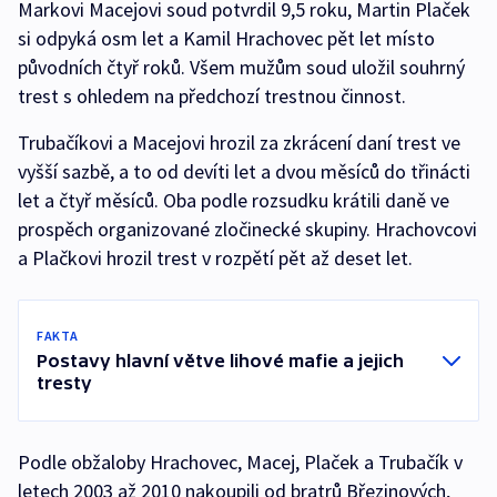
Markovi Macejovi soud potvrdil 9,5 roku, Martin Plaček
si odpyká osm let a Kamil Hrachovec pět let místo
původních čtyř roků. Všem mužům soud uložil souhrný
trest s ohledem na předchozí trestnou činnost.
Trubačíkovi a Macejovi hrozil za zkrácení daní trest ve
vyšší sazbě, a to od devíti let a dvou měsíců do třinácti
let a čtyř měsíců. Oba podle rozsudku krátili daně ve
prospěch organizované zločinecké skupiny. Hrachovcovi
a Plačkovi hrozil trest v rozpětí pět až deset let.
FAKTA
Postavy hlavní větve lihové mafie a jejich
tresty
Podle obžaloby Hrachovec, Macej, Plaček a Trubačík v
letech 2003 až 2010 nakoupili od bratrů Březinových,