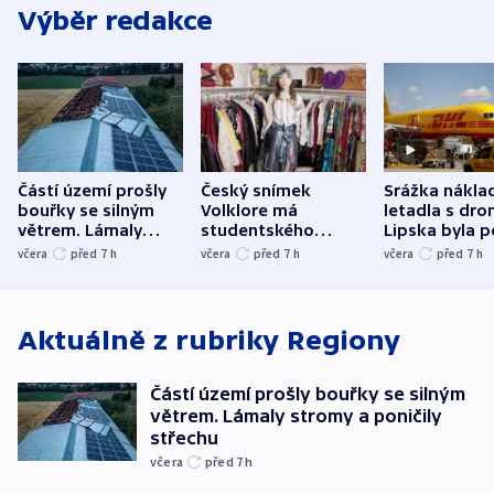
Výběr redakce
Částí území prošly
Český snímek
Srážka nákla
bouřky se silným
Volklore má
letadla s dr
větrem. Lámaly
studentského
Lipska byla p
stromy a poničily
Oscara, zabojuje o
německého mi
včera
před 7
h
včera
před 7
h
včera
před 7
h
střechu
cenu za krátký film
hybridní útok
Aktuálně z rubriky
Regiony
Částí území prošly bouřky se silným
větrem. Lámaly stromy a poničily
střechu
včera
před 7
h