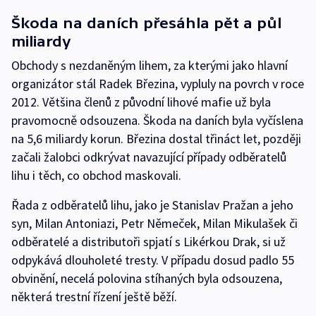
Škoda na daních přesáhla pět a půl
miliardy
Obchody s nezdaněným lihem, za kterými jako hlavní
organizátor stál Radek Březina, vypluly na povrch v roce
2012. Většina členů z původní lihové mafie už byla
pravomocně odsouzena. Škoda na daních byla vyčíslena
na 5,6 miliardy korun. Březina dostal třináct let, později
začali žalobci odkrývat navazující případy odběratelů
lihu i těch, co obchod maskovali.
Řada z odběratelů lihu, jako je Stanislav Pražan a jeho
syn, Milan Antoniazi, Petr Němeček, Milan Mikulašek či
odběratelé a distributoři spjatí s Likérkou Drak, si už
odpykává dlouholeté tresty. V případu dosud padlo 55
obvinění, necelá polovina stíhaných byla odsouzena,
některá trestní řízení ještě běží.