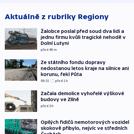
Aktuálně z rubriky
Regiony
Žalobce poslal před soud dva lidi a
jednu firmu kvůli tragické nehodě v
Dolní Lutyni
před 49
m
Ze státního fondu dopravy
nedostanou letos kraje na silnice ani
korunu, řekl Půta
09:15
před 1
h
Začala demolice vyhořelé výškové
budovy ve Zlíně
před 2
h
Opilých řidičů nemotorových vozidel
skokově přibylo, nejvíc ve středních
Čechách