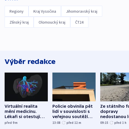
Regiony
Kraj Vysočina
Jihomoravský kraj
Zlínský kraj
Olomoucký kraj
ČT24
Výběr redakce
Virtuální realita
Policie obvinila pět
Ze státního 
mění medicínu.
lidí v souvislosti s
dopravy
Lékaři si otestují
veřejnou soutěží
nedostanou l
každý řez, říká
Správy železnic
kraje na silni
před 9
m
13:08
před 12
m
09:15
před 1
h
český expert
korunu, řekl 