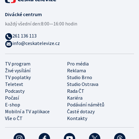
Divácké centrum
každý všední den:
8:00—16:00 hodin
261 136 113
info@ceskatelevize.cz
TV program
Pro média
Živé vysílání
Reklama
TV poplatky
Studio Brno
Teletext
Studio Ostrava
Podcasty
Rada ČT
Počasí
Kariéra
E-shop
Podávání námětů
Mobilní a TV aplikace
Časté dotazy
Vše o ČT
Kontakty