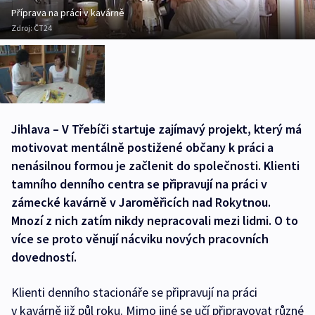
Příprava na práci v kavárně
Zdroj:
ČT24
Jihlava – V Třebíči startuje zajímavý projekt, který má
motivovat mentálně postižené občany k práci a
nenásilnou formou je začlenit do společnosti. Klienti
tamního denního centra se připravují na práci v
zámecké kavárně v Jaroměřicích nad Rokytnou.
Mnozí z nich zatím nikdy nepracovali mezi lidmi. O to
více se proto věnují nácviku nových pracovních
dovedností.
Klienti denního stacionáře se připravují na práci
v kavárně již půl roku. Mimo jiné se učí připravovat různé