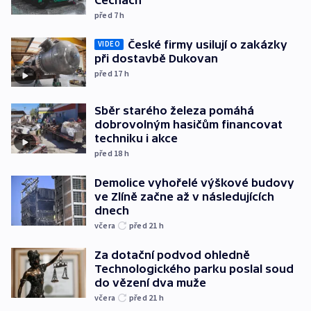
před 7
h
České firmy usilují o zakázky
VIDEO
při dostavbě Dukovan
před 17
h
Sběr starého železa pomáhá
dobrovolným hasičům financovat
techniku i akce
před 18
h
Demolice vyhořelé výškové budovy
ve Zlíně začne až v následujících
dnech
včera
před 21
h
Za dotační podvod ohledně
Technologického parku poslal soud
do vězení dva muže
včera
před 21
h