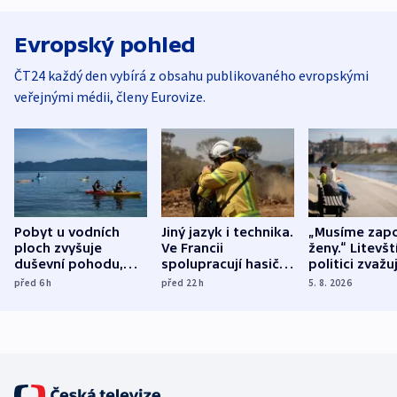
Evropský pohled
ČT24 každý den vybírá z obsahu publikovaného evropskými
veřejnými médii, členy Eurovize.
Pobyt u vodních
Jiný jazyk i technika.
„Musíme zapo
ploch zvyšuje
Ve Francii
ženy.“ Litevšt
duševní pohodu,
spolupracují hasiči z
politici zvažuj
ukázala
různých zemí
dohodu o
před 6
h
před 22
h
5. 8. 2026
mezinárodní studie
demografii