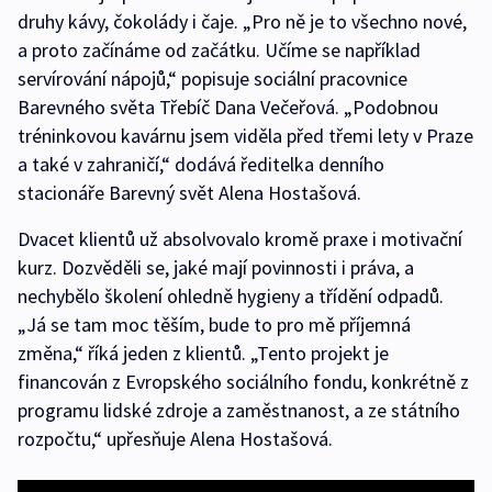
druhy kávy, čokolády i čaje. „Pro ně je to všechno nové,
a proto začínáme od začátku. Učíme se například
servírování nápojů,“ popisuje sociální pracovnice
Barevného světa Třebíč Dana Večeřová. „Podobnou
tréninkovou kavárnu jsem viděla před třemi lety v Praze
a také v zahraničí,“ dodává ředitelka denního
stacionáře Barevný svět Alena Hostašová.
Dvacet klientů už absolvovalo kromě praxe i motivační
kurz. Dozvěděli se, jaké mají povinnosti i práva, a
nechybělo školení ohledně hygieny a třídění odpadů.
„Já se tam moc těším, bude to pro mě příjemná
změna,“ říká jeden z klientů. „Tento projekt je
financován z Evropského sociálního fondu, konkrétně z
programu lidské zdroje a zaměstnanost, a ze státního
rozpočtu,“ upřesňuje Alena Hostašová.