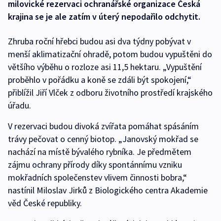
milovické rezervaci ochranářské organizace Česká
krajina se je ale zatím v úterý nepodařilo odchytit.
Zhruba roční hřebci budou asi dva týdny pobývat v
menší aklimatizační ohradě, potom budou vypuštěni do
většího výběhu o rozloze asi 11,5 hektaru. „Vypuštění
proběhlo v pořádku a koně se zdáli být spokojení,“
přiblížil Jiří Vlček z odboru životního prostředí krajského
úřadu.
V rezervaci budou divoká zvířata pomáhat spásáním
trávy pečovat o cenný biotop. „Janovský mokřad se
nachází na místě bývalého rybníka. Je předmětem
zájmu ochrany přírody díky spontánnímu vzniku
mokřadních společenstev vlivem činnosti bobra,“
nastínil Miloslav Jirků z Biologického centra Akademie
věd České republiky.