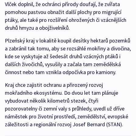
Vlček doplnil, že ochránci přírody doufají, že zvířata
pomohou pastvou obnažit další plochy pro migrující
ptáky, ale také pro rozšíření ohrožených či vzácnějších
druhů hmyzu a obojživelníků.
Plzeňský kraj v lokalitě koupil desítky hektarů pozemků
a zabránil tak tomu, aby se rozsáhlé mokřiny a divočina,
kde se vyskytuje až šedesát druhů vzácných ptáků i
dalších živočichů, vysušily a začala tam zemědělská
činnost nebo tam vznikla odpočívka pro kamiony.
Kraj chce zajistit ochranu a přirozený rozvoj
mokřadního ekosystému. Do dvou let tam plánuje
vybudovat několik kilometrů stezek, čtyři
pozorovatelny či zemní valy s průhledy, uvedl už dříve
náměstek pro životní prostředí, zemědělství, evropské
záležitosti a regionální rozvoj Josef Bernard (STAN).