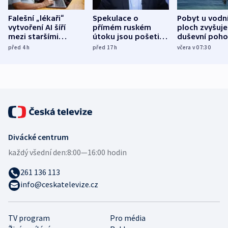
Falešní „lékaři“
Spekulace o
Pobyt u vodn
vytvoření AI šíří
přímém ruském
ploch zvyšuje
mezi staršími
útoku jsou pošetilé,
duševní poho
Poláky nebezpečné
míní estonský
ukázala
před 4
h
před 17
h
včera v 07:30
zdravotní rady
bezpečnostní
mezinárodní 
expert
Divácké centrum
každý všední den:
8:00—16:00 hodin
261 136 113
info@ceskatelevize.cz
TV program
Pro média