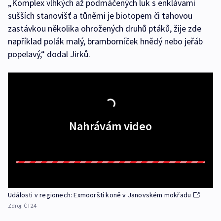
„Komplex vlhkých až podmáčených luk s enklávami
sušších stanovišť a tůněmi je biotopem či tahovou
zastávkou několika ohrožených druhů ptáků, žije zde
například polák malý, bramborníček hnědý nebo jeřáb
popelavý,“ dodal Jirků.
Nahrávám video
Události v regionech: Exmoorští koně v Janovském mokřadu
Zdroj:
ČT24