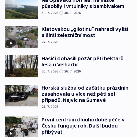
působily i vrtulníky s bambivakem
30. 7. 2026
30. 7. 2026
Klatovskou „gilotinu“ nahradí vyšší
a širší železniční most
27. 7. 2026
Hasiči dohasili požár pěti hektarů
lesa u Velhartic
26. 7. 2026
26. 7. 2026
Horská služba od začátku prázdnin
zasahovala u více než pěti set
případů. Nejvíc na Šumavě
25. 7. 2026
První centrum dlouhodobé péče v
Česku funguje rok. Další budou
přibývat