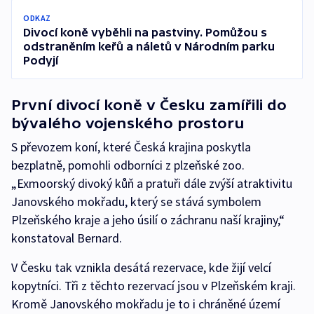
ODKAZ
Divocí koně vyběhli na pastviny. Pomůžou s
odstraněním keřů a náletů v Národním parku
Podyjí
První divocí koně v Česku zamířili do
bývalého vojenského prostoru
S převozem koní, které Česká krajina poskytla
bezplatně, pomohli odborníci z plzeňské zoo.
„Exmoorský divoký kůň a pratuři dále zvýší atraktivitu
Janovského mokřadu, který se stává symbolem
Plzeňského kraje a jeho úsilí o záchranu naší krajiny,“
konstatoval Bernard.
V Česku tak vznikla desátá rezervace, kde žijí velcí
kopytníci. Tři z těchto rezervací jsou v Plzeňském kraji.
Kromě Janovského mokřadu je to i chráněné území