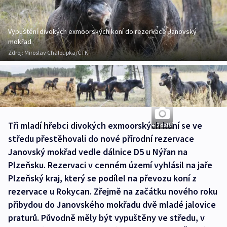
Vypuštění divokých exmoorských koní do rezervace Janovský
mokřad
Zdroj:
Miroslav Chaloupka/ČTK
Tři mladí hřebci divokých exmoorských koní se ve
+ 2 další
středu přestěhovali do nové přírodní rezervace
Janovský mokřad vedle dálnice D5 u Nýřan na
Plzeňsku. Rezervaci v cenném území vyhlásil na jaře
Plzeňský kraj, který se podílel na převozu koní z
rezervace u Rokycan. Zřejmě na začátku nového roku
přibydou do Janovského mokřadu dvě mladé jalovice
praturů. Původně měly být vypuštěny ve středu, v