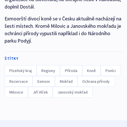
doplnil Dostál.
Exmoorští divocí koně se v Česku aktuálně nacházejí na
šesti místech. Kromě Milovic a Janovského mokřadu je
ochránci přírody vypustili například i do Národního
parku Podyjí.
ŠTÍTKY
Plzeňský kraj
Regiony
Příroda
Koně
Poníci
Rezervace
Exmoor
Mokřad
Ochrana přírody
Milovice
Jiří Vlček
Janovský mokřad