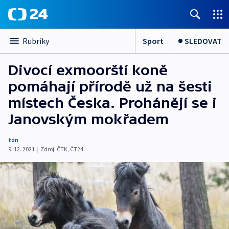
Sport
SLEDOVAT
Rubriky
Divocí exmoorští koně
pomáhají přírodě už na šesti
místech Česka. Prohánějí se i
Janovským mokřadem
ton
9. 12. 2021
|
Zdroj:
ČTK
,
ČT24