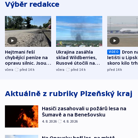
Výběr redakce
Hejtmani řeší
Ukrajina zasáhla
Dron n
VIDEO
chybějící peníze na
sklad Wildberries,
letišti u Lips
opravu silnic. Jsou
Rusové útočili na
skoro kilo trh
nenárokové, namítá
trh, hasiče či
indicie ukazuj
včera
před 14
h
včera
před 14
h
před 14
h
ministerstvo
stadion
Rusko
Aktuálně z rubriky
Plzeňský kraj
Hasiči zasahovali u požárů lesa na
Šumavě a na Benešovsku
4. 8. 2026
4. 8. 2026
Na Opavsku hoří les, na místě