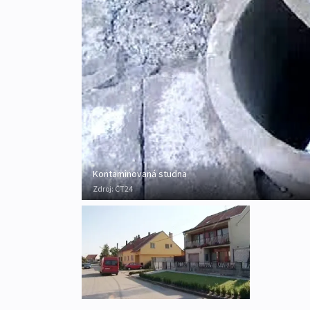
Kontaminovaná studna
Zdroj:
ČT24