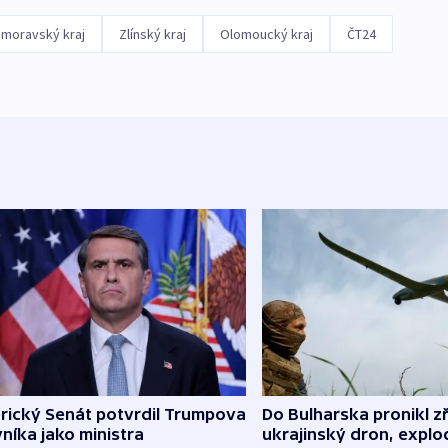
omoravský kraj
Zlínský kraj
Olomoucký kraj
ČT24
rický Senát potvrdil Trumpova
Do Bulharska pronikl z
níka jako ministra
ukrajinský dron, explo