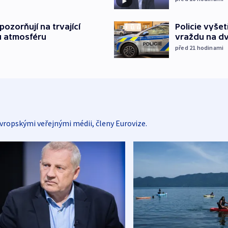
ozorňují na trvající
Policie vyše
u atmosféru
vraždu na d
před 21
hodinami
vropskými veřejnými médii, členy Eurovize.