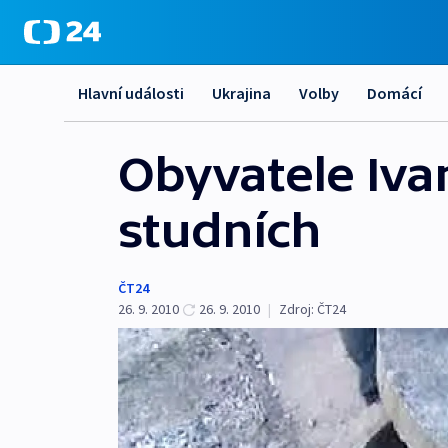
Hlavní události
Ukrajina
Volby
Domácí
Obyvatele Iva
studních
ČT24
26. 9. 2010
26. 9. 2010
|
Zdroj:
ČT24