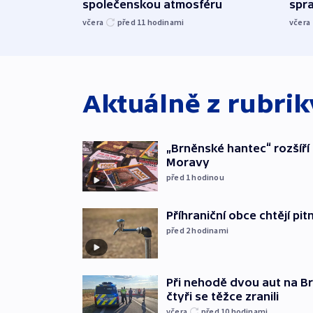
společenskou atmosféru
spr
včera
před 11
hodinami
včera
Aktuálně z rubri
„Brněnské hantec“ rozšíří 
Moravy
před 1
hodinou
Příhraniční obce chtějí p
před 2
hodinami
Při nehodě dvou aut na Br
čtyři se těžce zranili
včera
před 10
hodinami