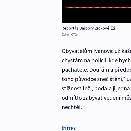
Reportáž Barbory Žídkové
Zdroj:
ČT24
Obyvatelům Ivanovic už každ
chystám na policii, kde by
pachatele. Doufám a předpok
toho původce znečištění,“ uv
stížnost leží, podala ji jedn
odmítlo zabývat vedení měst
nechtěl.
ŠTÍTKY