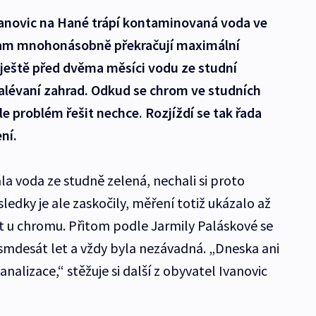
Ivanovic na Hané trápí kontaminovaná voda ve
tam mnohonásobně překračují maximální
ještě před dvěma měsíci vodu ze studní
 zalévaní zahrad. Odkud se chrom ve studních
le problém řešit nechce. Rozjíždí se tak řada
ní.
 voda ze studně zelená, nechali si proto
ledky je ale zaskočily, měření totiž ukázalo až
t u chromu. Přitom podle Jarmily Paláskové se
smdesát let a vždy byla nezávadná. „Dneska ani
analizace,“ stěžuje si další z obyvatel Ivanovic