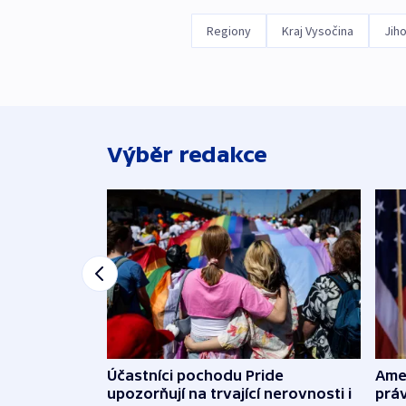
Regiony
Kraj Vysočina
Jih
Výběr redakce
Účastníci pochodu Pride
Ame
upozorňují na trvající nerovnosti i
práv