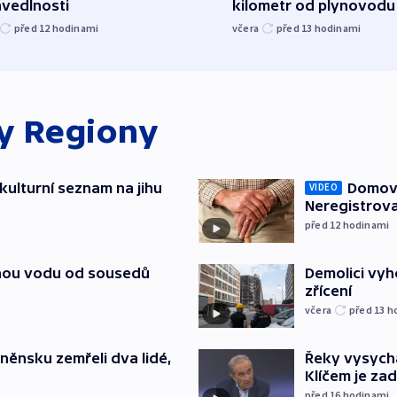
avedlnosti
kilometr od plynovodu
před 12
hodinami
včera
před 13
hodinami
ky
Regiony
kulturní seznam na jihu
Domovu
VIDEO
Neregistrova
před 12
hodinami
itnou vodu od sousedů
Demolici vyh
zřícení
včera
před 13
h
něnsku zemřeli dva lidé,
Řeky vysycha
Klíčem je za
před 16
hodinami