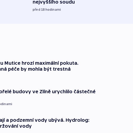
nejvyššího soudu
včera
před 18
hodinami
 Mutice hrozí maximální pokuta.
ná péče by mohla být trestná
ořelé budovy ve Zlíně urychlilo částečné
odinami
jí a podzemní vody ubývá. Hydrolog:
držování vody