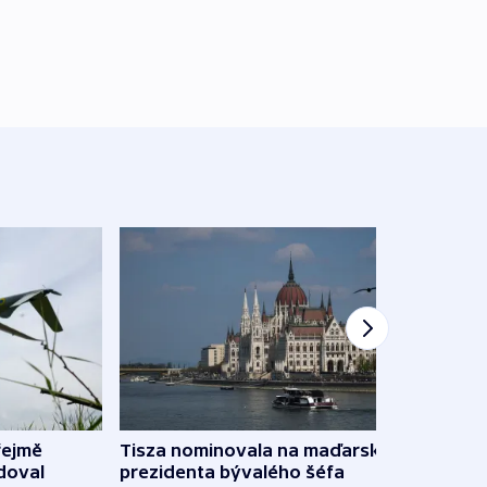
řejmě
Tisza nominovala na maďarského
Ruský
doval
prezidenta bývalého šéfa
čtyři 