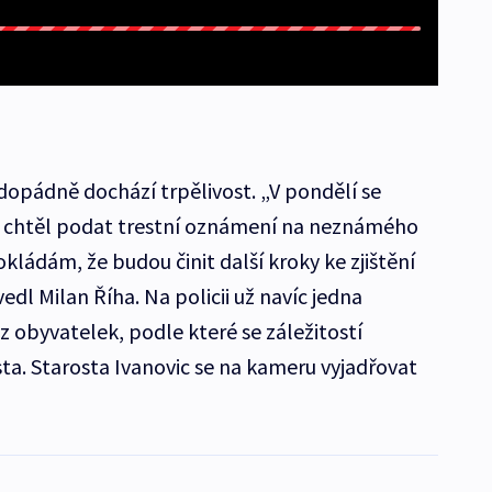
opádně dochází trpělivost. „V pondělí se
ch chtěl podat trestní oznámení na neznámého
ládám, že budou činit další kroky ke zjištění
edl Milan Říha. Na policii už navíc jedna
a z obyvatelek, podle které se záležitostí
a. Starosta Ivanovic se na kameru vyjadřovat