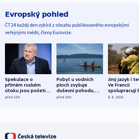
Evropský pohled
ČT24 každý den vybírá z obsahu publikovaného evropskými
veřejnými médii, členy Eurovize.
Spekulace o
Pobyt u vodních
Jiný jazyk i t
přímém ruském
ploch zvyšuje
Ve Francii
útoku jsou pošetilé,
duševní pohodu,
spolupracují h
míní estonský
ukázala
různých zemí
před 10
h
před 20
h
6. 8. 2026
bezpečnostní
mezinárodní studie
expert