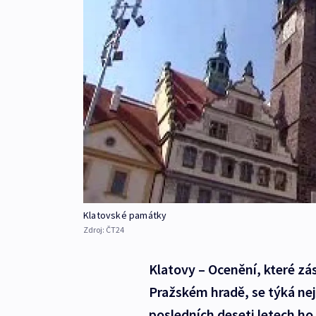
Klatovské památky
Zdroj:
ČT24
Klatovy – Ocenění, které zá
Pražském hradě, se týká nej
posledních deseti letech h