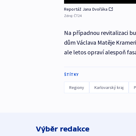
Reportáž Jana Dvořáka
Zdroj:
ČT24
Na případnou revitalizaci bu
dům Václava Matěje Krameria
ale letos opraví alespoň fa
ŠTÍTKY
Regiony
Karlovarský kraj
P
Výběr redakce