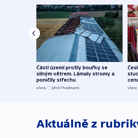
Částí území prošly bouřky se
Čes
silným větrem. Lámaly stromy a
stu
poničily střechu
cenu
včera
před 7
hodinami
včera
Aktuálně z rubri