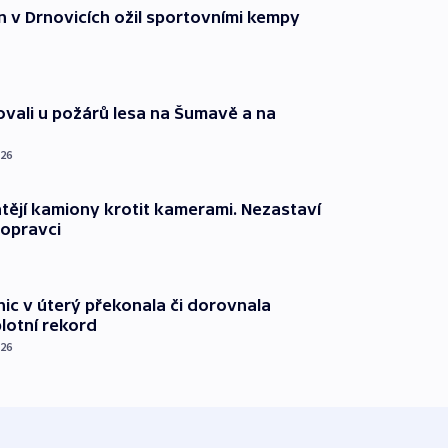
n v Drnovicích ožil sportovními kempy
ovali u požárů lesa na Šumavě a na
026
ějí kamiony krotit kamerami. Nezastaví
dopravci
nic v úterý překonala či dorovnala
plotní rekord
026