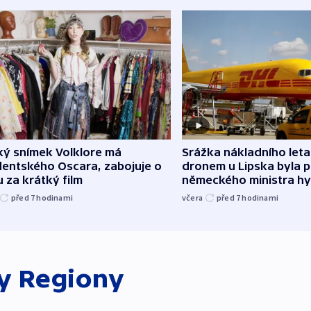
Srážka nákladního leta
ký snímek Volklore má
dronem u Lipska byla 
dentského Oscara, zabojuje o
německého ministra hy
 za krátký film
včera
před 7
hodinami
před 7
hodinami
ky
Regiony