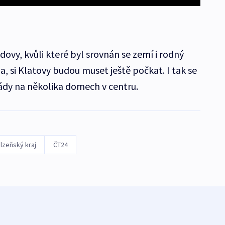
dovy, kvůli které byl srovnán se zemí i rodný
, si Klatovy budou muset ještě počkat. I tak se
sády na několika domech v centru.
lzeňský kraj
ČT24