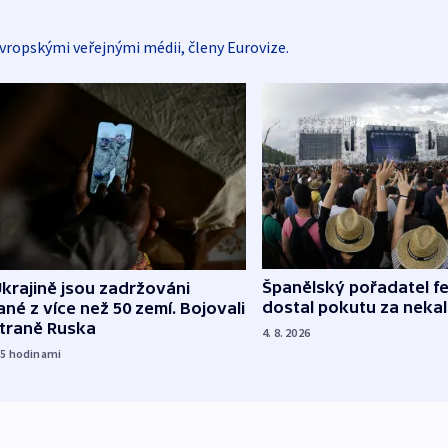
vropskými veřejnými médii, členy Eurovize.
Španělský pořadatel fe
krajině jsou zadržováni
dostal pokutu za nekal
né z více než 50 zemí. Bojovali
straně Ruska
4. 8. 2026
15
hodinami