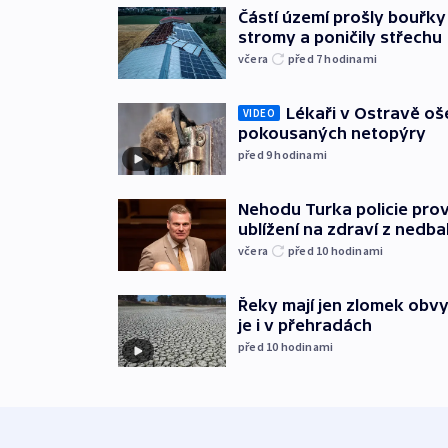
Částí území prošly bouřky
stromy a poničily střechu
včera
před 7
hodinami
Lékaři v Ostravě ošet
VIDEO
pokousaných netopýry
před 9
hodinami
Nehodu Turka policie prov
ublížení na zdraví z nedba
včera
před 10
hodinami
Řeky mají jen zlomek obv
je i v přehradách
před 10
hodinami