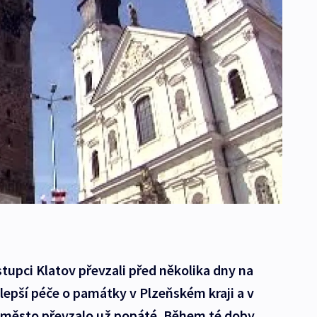
stupci Klatov převzali před několika dny na
lepší péče o památky v Plzeňském kraji a v
o město převzalo už popáté. Během té doby