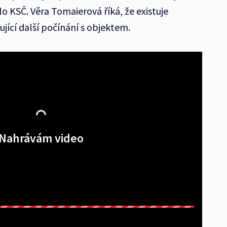
lo KSČ. Věra Tomaierová říká, že existuje
jící další počínání s objektem.
Nahrávám video