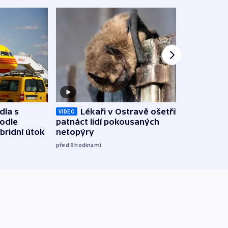
dla s
Lékaři v Ostravě ošetřili už
Koali
VIDEO
podle
patnáct lidí pokousaných
novel
bridní útok
netopýry
zájm
před 9
hodinami
před 1