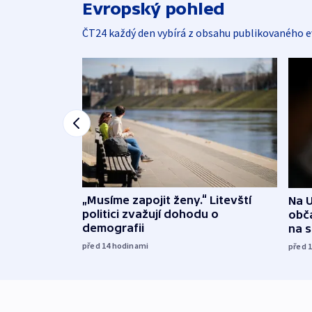
Evropský pohled
ČT24 každý den vybírá z obsahu publikovaného e
„Musíme zapojit ženy.“ Litevští
Na U
politici zvažují dohodu o
obča
demografii
na 
před 14
hodinami
před 