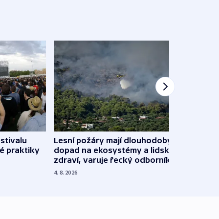
stivalu
Lesní požáry mají dlouhodobý
Ukraj
é praktiky
dopad na ekosystémy a lidské
Franc
zdraví, varuje řecký odborník
požá
4. 8. 2026
3. 8. 20