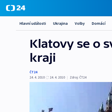
Hlavní události
Ukrajina
Volby
Domácí
Klatovy se o s
kraji
ČT24
24. 4. 2010
24. 4. 2010
|
Zdroj:
ČT24