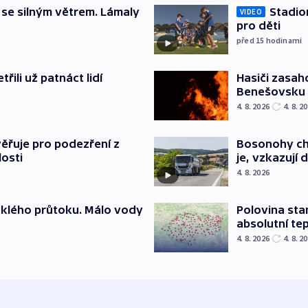
 se silným větrem. Lámaly
Stadio
VIDEO
pro děti
před 15
hodinami
řili už patnáct lidí
Hasiči zasah
Benešovsku
4. 8. 2026
4. 8. 2
ěřuje pro podezření z
Bosonohy cht
losti
je, vzkazují 
4. 8. 2026
yklého průtoku. Málo vody
Polovina sta
absolutní te
4. 8. 2026
4. 8. 2