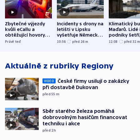
Zbytečné výjezdy
Incidenty s drony na
Klimatický b
kvůli eCallu a
letišti v Lipsku
Maďarů. Lidé 
obtěžující hovory
vyšetřuje Německo
podniky šetří
zdržují záchranáře
jako úmyslný pokus
omezuje se d
Právě teď
10:56
před 26
m
12:08
před 32
o způsobení
i svícení
exploze
Aktuálně z rubriky
Regiony
České firmy usilují o zakázky
VIDEO
při dostavbě Dukovan
před 55
m
Sběr starého železa pomáhá
dobrovolným hasičům financovat
techniku i akce
před 2
h