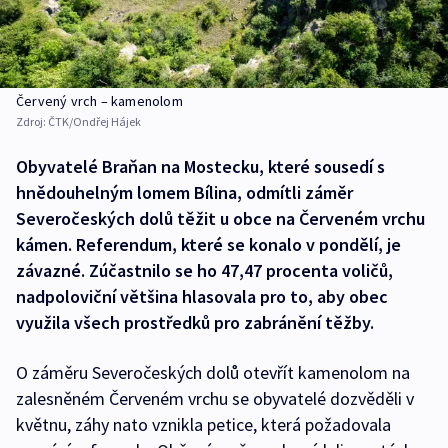
Červený vrch – kamenolom
Zdroj:
ČTK/Ondřej Hájek
Obyvatelé Braňan na Mostecku, které sousedí s
hnědouhelným lomem Bílina, odmítli záměr
Severočeských dolů těžit u obce na Červeném vrchu
kámen. Referendum, které se konalo v pondělí, je
závazné. Zúčastnilo se ho 47,47 procenta voličů,
nadpoloviční většina hlasovala pro to, aby obec
využila všech prostředků pro zabránění těžby.
O záměru Severočeských dolů otevřít kamenolom na
zalesněném Červeném vrchu se obyvatelé dozvěděli v
květnu, záhy nato vznikla petice, která požadovala