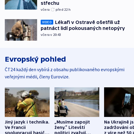
střechu
včera
před 22
h
Lékaři v Ostravě ošetřili už
VIDEO
patnáct lidí pokousaných netopýry
včera v 20:43
Evropský pohled
ČT24 každý den vybírá z obsahu publikovaného evropskými
veřejnými médii, členy Eurovize.
Jiný jazyk i technika.
„Musíme zapojit
Na Ukrajině j
Ve Francii
ženy.“ Litevští
zadržováni o
spolupracují hasiči z
politici zvažují
z více než 50 