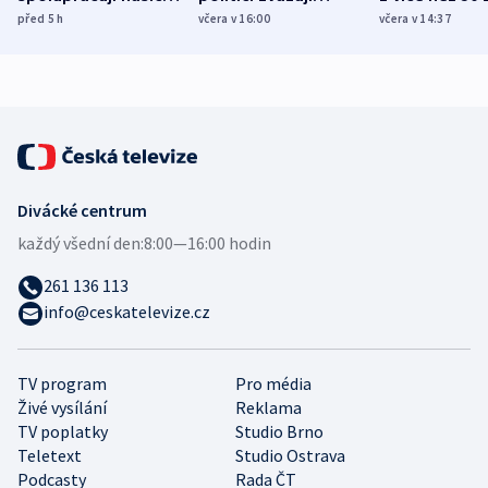
různých zemí
dohodu o
Bojovali na s
před 5
h
včera v 16:00
včera v 14:37
demografii
Ruska
Divácké centrum
každý všední den:
8:00—16:00 hodin
261 136 113
info@ceskatelevize.cz
TV program
Pro média
Živé vysílání
Reklama
TV poplatky
Studio Brno
Teletext
Studio Ostrava
Podcasty
Rada ČT