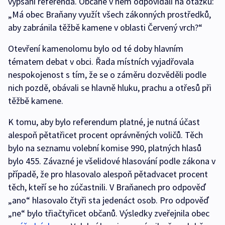
vypsání referenda. Občané v něm odpovídali na otázku:
„Má obec Braňany využít všech zákonných prostředků,
aby zabránila těžbě kamene v oblasti Červený vrch?“
Otevření kamenolomu bylo od té doby hlavním
tématem debat v obci. Řada místních vyjadřovala
nespokojenost s tím, že se o záměru dozvěděli podle
nich pozdě, obávali se hlavně hluku, prachu a otřesů při
těžbě kamene.
K tomu, aby bylo referendum platné, je nutná účast
alespoň pětatřicet procent oprávněných voličů. Těch
bylo na seznamu volební komise 990, platných hlasů
bylo 455. Závazné je všelidové hlasování podle zákona v
případě, že pro hlasovalo alespoň pětadvacet procent
těch, kteří se ho zúčastnili. V Braňanech pro odpověď
„ano“ hlasovalo čtyři sta jedenáct osob. Pro odpověď
„ne“ bylo třiačtyřicet občanů. Výsledky zveřejnila obec