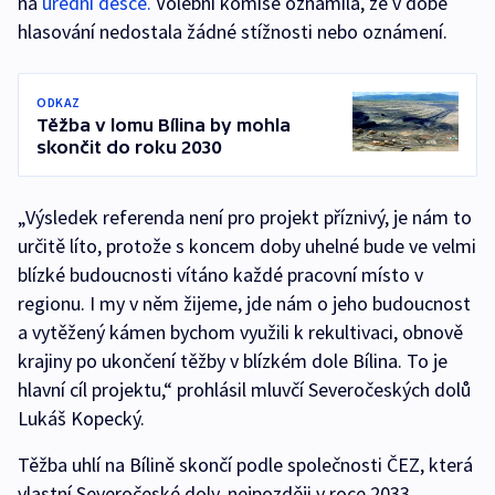
na
úřední desce.
Volební komise oznámila, že v době
hlasování nedostala žádné stížnosti nebo oznámení.
ODKAZ
Těžba v lomu Bílina by mohla
skončit do roku 2030
„Výsledek referenda není pro projekt příznivý, je nám to
určitě líto, protože s koncem doby uhelné bude ve velmi
blízké budoucnosti vítáno každé pracovní místo v
regionu. I my v něm žijeme, jde nám o jeho budoucnost
a vytěžený kámen bychom využili k rekultivaci, obnově
krajiny po ukončení těžby v blízkém dole Bílina. To je
hlavní cíl projektu,“ prohlásil mluvčí Severočeských dolů
Lukáš Kopecký.
Těžba uhlí na Bílině skončí podle společnosti ČEZ, která
vlastní Severočeské doly, nejpozději v roce 2033.