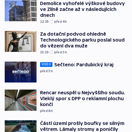
Demolice vyhořelé výškové budovy
ve Zlíně začne až v následujících
dnech
12:29
před 4
h
Za dotační podvod ohledně
Technologického parku poslal soud
do vězení dva muže
15:19
před 5
h
Sečteno: Pardubický kraj
VIDEO
před 5
h
Rencar neuspěl u Nejvyššího soudu.
Vleklý spor s DPP o reklamní plochu
končí
před 8
h
Částí území prošly bouřky se silným
větrem. Lámaly stromy a poničily