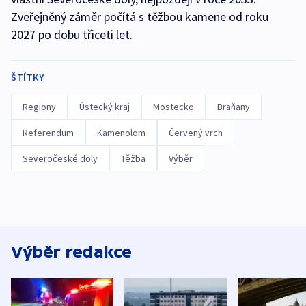
Zveřejněný záměr počítá s těžbou kamene od roku
2027 po dobu třiceti let.
ŠTÍTKY
Regiony
Ústecký kraj
Mostecko
Braňany
Referendum
Kamenolom
Červený vrch
Severočeské doly
Těžba
Výběr
Výběr redakce