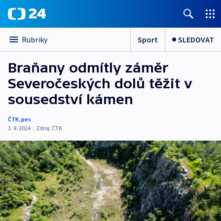
Sport
SLEDOVAT
Rubriky
Braňany odmítly záměr
Severočeských dolů těžit v
sousedství kámen
ČTK
,
pes
3. 9. 2024
|
Zdroj:
ČTK