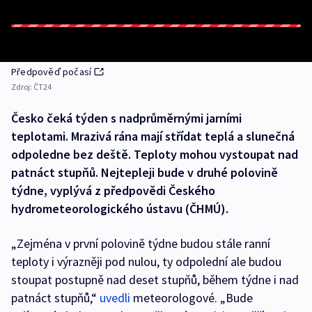
Předpověď počasí
Zdroj:
ČT24
Česko čeká týden s nadprůměrnými jarními
teplotami. Mrazivá rána mají střídat teplá a slunečná
odpoledne bez deště. Teploty mohou vystoupat nad
patnáct stupňů. Nejtepleji bude v druhé polovině
týdne, vyplývá z předpovědi Českého
hydrometeorologického ústavu (ČHMÚ).
„Zejména v první polovině týdne budou stále ranní
teploty i výrazněji pod nulou, ty odpolední ale budou
stoupat postupně nad deset stupňů, během týdne i nad
patnáct stupňů,“
uvedli
meteorologové. „Bude