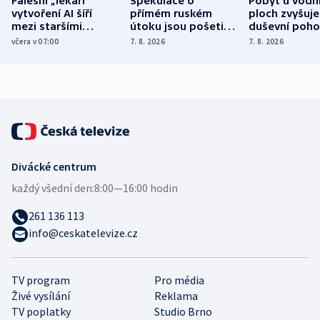
Falešní „lékaři“
Spekulace o
Pobyt u vodn
vytvoření AI šíří
přímém ruském
ploch zvyšuje
mezi staršími
útoku jsou pošetilé,
duševní poho
Poláky nebezpečné
míní estonský
ukázala
včera v 07:00
7. 8. 2026
7. 8. 2026
zdravotní rady
bezpečnostní
mezinárodní 
expert
Divácké centrum
každý všední den:
8:00—16:00 hodin
261 136 113
info@ceskatelevize.cz
TV program
Pro média
Živé vysílání
Reklama
TV poplatky
Studio Brno