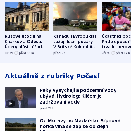
Rusové útočili na
Kanadu i Evropu dál
Účastníci po
Charkov a Oděsu.
sužují lesní požáry.
Pride upozorň
Údery hlásí i úřady v
V Britské Kolumbii
trvající nerov
Bělgorodu
evakuovali tisíce lidí
společensko
08:39
před 55
m
před 5
h
včera
před 17
h
atmosféru
Aktuálně z rubriky
Počasí
Řeky vysychají a podzemní vody
ubývá. Hydrolog: Klíčem je
zadržování vody
před 22
h
Od Moravy po Maďarsko. Srpnová
horká vlna se zapíše do dějin