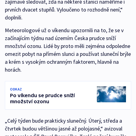
zajímavé sledovat, zda na některé stanici naměříme i
prvních dvacet stupňů. Vyloučeno to rozhodně není,“
doplnili.
Meteorologové už o víkendu upozornili na to, že se v
začínajícím týdnu nad územím Česka prudce sníží
množství ozonu. Lidé by proto měli zejména odpoledne
omezit pobyt na přímém slunci a používat sluneční brýle
a krém s vysokým ochranným faktorem, hlavně na
horách.
ODKAZ
Po víkendu se prudce sníží
množství ozonu
„Celý týden bude prakticky slunečný. Úterý, středa a
čtvrtek budou většinou jasné až polojasné,“ avizoval