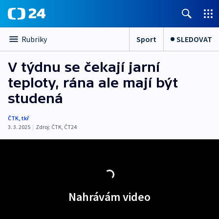
Sport
SLEDOVAT
Rubriky
V týdnu se čekají jarní
teploty, rána ale mají být
studená
ČTK
,
tkř
3. 3. 2025
|
Zdroj:
ČTK
,
ČT24
Nahrávám video