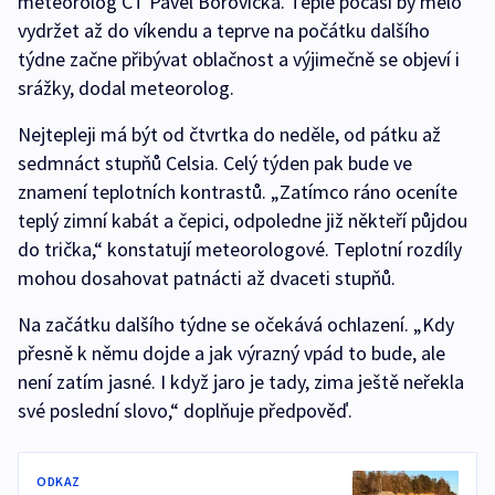
meteorolog ČT Pavel Borovička. Teplé počasí by mělo
vydržet až do víkendu a teprve na počátku dalšího
týdne začne přibývat oblačnost a výjimečně se objeví i
srážky, dodal meteorolog.
Nejtepleji má být od čtvrtka do neděle, od pátku až
sedmnáct stupňů Celsia. Celý týden pak bude ve
znamení teplotních kontrastů. „Zatímco ráno oceníte
teplý zimní kabát a čepici, odpoledne již někteří půjdou
do trička,“ konstatují meteorologové. Teplotní rozdíly
mohou dosahovat patnácti až dvaceti stupňů.
Na začátku dalšího týdne se očekává ochlazení. „Kdy
přesně k němu dojde a jak výrazný vpád to bude, ale
není zatím jasné. I když jaro je tady, zima ještě neřekla
své poslední slovo,“ doplňuje předpověď.
ODKAZ