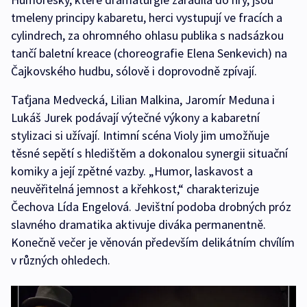
tmeleny principy kabaretu, herci vystupují ve fracích a
cylindrech, za ohromného ohlasu publika s nadsázkou
tančí baletní kreace (choreografie Elena Senkevich) na
Čajkovského hudbu, sólově i doprovodně zpívají.
Taťjana Medvecká, Lilian Malkina, Jaromír Meduna i
Lukáš Jurek podávají výtečné výkony a kabaretní
stylizaci si užívají. Intimní scéna Violy jim umožňuje
těsné sepětí s hledištěm a dokonalou synergii situační
komiky a její zpětné vazby. „Humor, laskavost a
neuvěřitelná jemnost a křehkost,“ charakterizuje
Čechova Lída Engelová. Jevištní podoba drobných próz
slavného dramatika aktivuje diváka permanentně.
Konečně večer je věnován především delikátním chvílím
v různých ohledech.