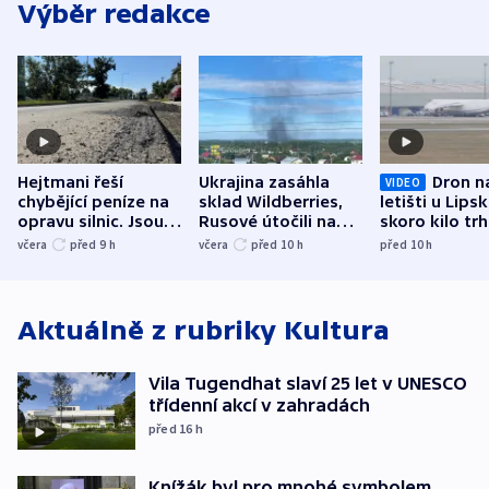
Výběr redakce
Hejtmani řeší
Ukrajina zasáhla
Dron n
VIDEO
chybějící peníze na
sklad Wildberries,
letišti u Lips
opravu silnic. Jsou
Rusové útočili na
skoro kilo trh
nenárokové, namítá
trh, hasiče či
indicie ukazuj
včera
před 9
h
včera
před 10
h
před 10
h
ministerstvo
stadion
Rusko
Aktuálně z rubriky
Kultura
Vila Tugendhat slaví 25 let v UNESCO
třídenní akcí v zahradách
před 16
h
Knížák byl pro mnohé symbolem