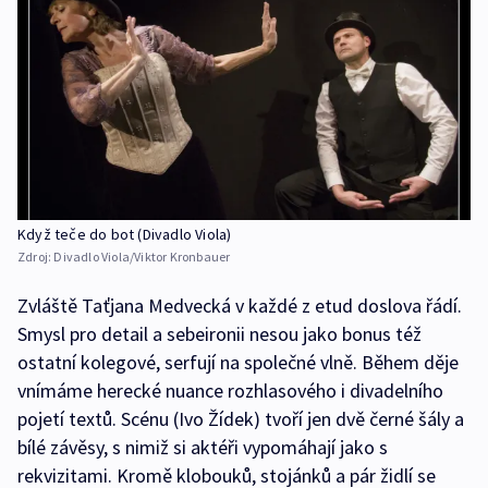
Když teče do bot (Divadlo Viola)
Zdroj:
Divadlo Viola/Viktor Kronbauer
Zvláště Taťjana Medvecká v každé z etud doslova řádí.
Smysl pro detail a sebeironii nesou jako bonus též
ostatní kolegové, serfují na společné vlně. Během děje
vnímáme herecké nuance rozhlasového i divadelního
pojetí textů. Scénu (Ivo Žídek) tvoří jen dvě černé šály a
bílé závěsy, s nimiž si aktéři vypomáhají jako s
rekvizitami. Kromě klobouků, stojánků a pár židlí se