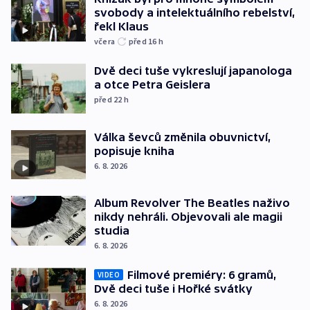
svobody a intelektuálního rebelství,
řekl Klaus
včera
před 16
h
Dvě deci tuše vykreslují japanologa
a otce Petra Geislera
před 22
h
Válka ševců změnila obuvnictví,
popisuje kniha
6. 8. 2026
Album Revolver The Beatles naživo
nikdy nehráli. Objevovali ale magii
studia
6. 8. 2026
Filmové premiéry: 6 gramů,
VIDEO
Dvě deci tuše i Hořké svátky
6. 8. 2026