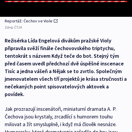
Reportáž: Čechov ve Viole
Zdroj:
ČT24
Režisérka Lída Engelová divákům pražské Violy
připravila svěží finále čechovovského triptychu,
tentokrát s názvem Když teče do bot. Stejný tým
před časem uvedl předchozí dvě úspěšné inscenace
Tisíc a jedna vášeň a Nějak se to zvrtlo. Společným
jmenovatelem všech tří projektů je krása stručnosti a
nečekaných point spisovatelových aktovek a
povídek.
Jak prozrazují inscenátoři, miniaturní dramata A. P.
Čechova jsou krystaly, zrcadlící s humorem touhu
milovat a žít smysluplně, i když má člověk nesnáze.
Humoresky, které dramaturgie zařadila do hry, jsou