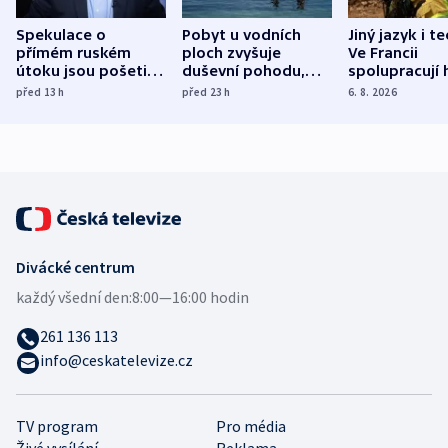
Spekulace o
Pobyt u vodních
Jiný jazyk i t
přímém ruském
ploch zvyšuje
Ve Francii
útoku jsou pošetilé,
duševní pohodu,
spolupracují h
míní estonský
ukázala
různých zemí
před 13
h
před 23
h
6. 8. 2026
bezpečnostní
mezinárodní studie
expert
Divácké centrum
každý všední den:
8:00—16:00 hodin
261 136 113
info@ceskatelevize.cz
TV program
Pro média