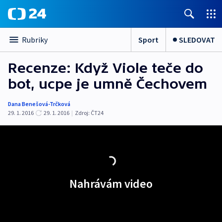
Sport
SLEDOVAT
Rubriky
Recenze: Když Viole teče do
bot, ucpe je umně Čechovem
Dana Benešová-Trčková
29. 1. 2016
29. 1. 2016
|
Zdroj:
ČT24
Nahrávám video