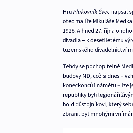
Hru
Plukovník Švec
napsal sp
otec malíře Mikuláše Medka 
1928. A hned 27. října onoh
divadla – k desetiletému výro
tuzemského divadelnictví m
Tehdy se pochopitelně Medko
budovy ND, což si dnes – vzh
koneckonců i námětu – lze je
republiky byli legionáři ži
hold důstojníkovi, který se
zbrani, byl mnohými vnímán