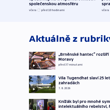
společenskou atmosféru
spr
včera
před 10
hodinami
včera
Aktuálně z rubri
„Brněnské hantec“ rozšíří 
Moravy
před 37
minutami
Vila Tugendhat slaví 25 le
zahradách
7. 8. 2026
Knížák byl pro mnohé sy
intelektuálního rebelství, 