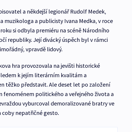
isovatel a někdejší legionář Rudolf Medek,
a muzikologa a publicisty Ivana Medka, v roce
o roku si odbyla premiéru na scéně Národního
čí republiky. Její divácký úspěch byl v rámci
imořádný, vpravdě lidový.
va hra provozovala na jevišti historické
ledem k jejím literárním kvalitám a
n těžko představit. Ale deset let po založení
vým fenoménem politického a veřejného života a
bevraždou vyburcoval demoralizované bratry ve
 coby nepatřičné gesto.