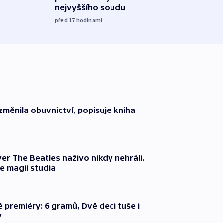
nejvyššího soudu
včera
před 17
hodinami
změnila obuvnictví, popisuje kniha
er The Beatles naživo nikdy nehráli.
e magii studia
é premiéry: 6 gramů, Dvě deci tuše i
y