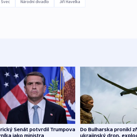
k Švec
Národní divadlo
Jiří Havelka
rický Senát potvrdil Trumpova
Do Bulharska pronikl z
níka jako ministra
ukrajinský dron, explo