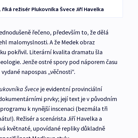
 říká režisér Plukovníka Švece Jiří Havelka
 zjednodušeně řečeno, především to, že dělá
lehl malomyslnosti. A že Medek obraz
u pokřivil. Literární kvalita dramatu šla
ideologie. Jenže ostré spory pod náporem času
o vydané napospas „věčnosti“.
ukovníka Švece
je evidentní provinciální
dokumentárními prvky; její text je v původním
programu k nynější inscenaci (bezmála tři
tu!). Režisér a scenárista Jiří Havelka a
á květnaté, upovídané repliky důkladně