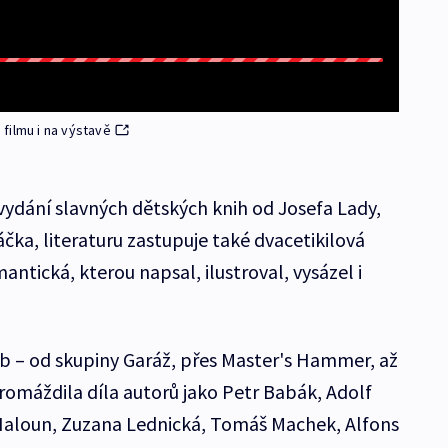
filmu i na výstavě
vydání slavných dětských knih od Josefa Lady,
čka, literaturu zastupuje také dvacetikilová
antická, kterou napsal, ilustroval, vysázel i
b – od skupiny Garáž, přes Master's Hammer, až
romáždila díla autorů jako Petr Babák, Adolf
 Haloun, Zuzana Lednická, Tomáš Machek, Alfons