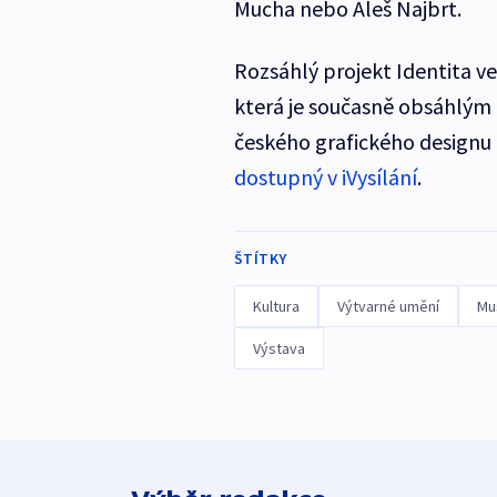
Mucha nebo Aleš Najbrt.
Rozsáhlý projekt Identita ve
která je současně obsáhlým 
českého grafického designu 
dostupný v iVysílání
.
ŠTÍTKY
Kultura
Výtvarné umění
Mu
Výstava