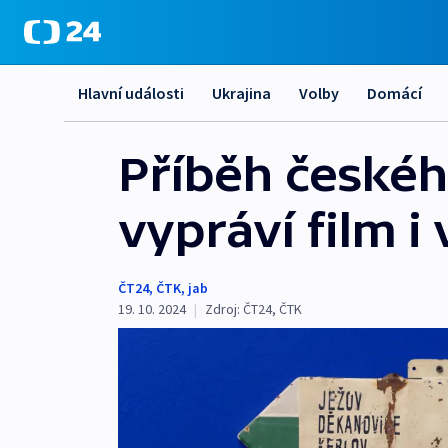
Hlavní události
Ukrajina
Volby
Domácí
Příběh českéh
vypráví film i
ČT24
,
ČTK
,
jab
19. 10. 2024
|
Zdroj:
ČT24
,
ČTK