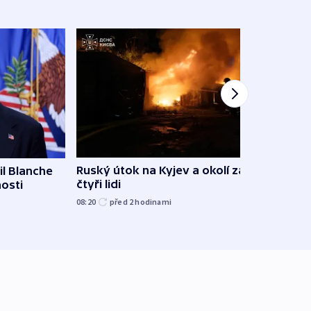
Ruský útok na Kyjev a okolí zabil
l Blanche
Hejtm
čtyři lidi
nosti
oprav
namí
08:20
před 2
hodinami
včera