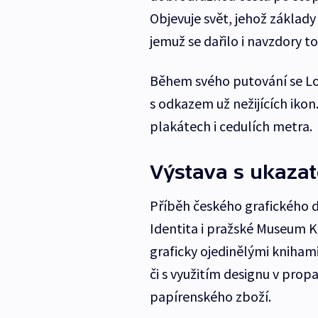
Objevuje svět, jehož základy
jemuž se dařilo i navzdory t
Během svého putování se Low
s odkazem už nežijících ikon
plakátech i cedulích metra.
Výstava s ukazat
Příběh českého grafického d
Identita i pražské Museum K
graficky ojedinělými knihami 
či s využitím designu v prop
papírenského zboží.