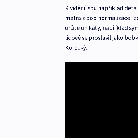
K vidění jsou například det
metra z dob normalizace i ze
určité unikáty, například sy
lidově se proslavil jako bob
Korecký.