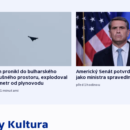
 pronikl do bulharského
Americký Senát potvrdi
ušného prostoru, explodoval
jako ministra spravedl
ometr od plynovodu
před 1
hodinou
51
minutami
ky
Kultura