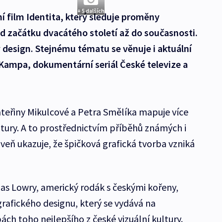
+ 5 dalších
 film Identita, který sleduje proměny
d začátku dvacátého století až do současnosti.
ký design. Stejnému tématu se věnuje i aktuální
ampa, dokumentární seriál České televize a
ateřiny Mikulcové a Petra Smělíka mapuje více
ultury. A to prostřednictvím příběhů známých i
ň ukazuje, že špičková grafická tvorba vzniká
s Lowry, americký rodák s českými kořeny,
grafického designu, který se vydává na
ch toho nejlepšího z české vizuální kultury.