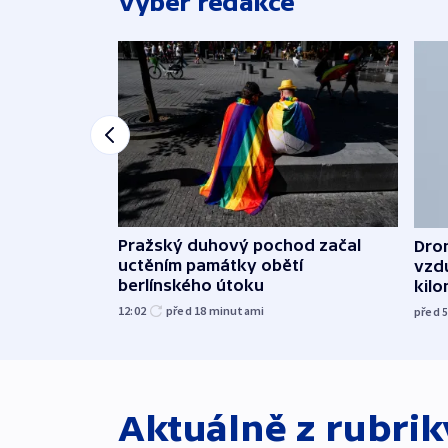
Výběr redakce
Pražský duhový pochod začal
Dron
uctěním památky obětí
vzd
berlínského útoku
kil
12:02
před 18
minutami
před 
Aktuálně z rubri