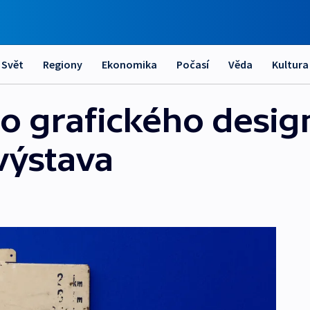
Svět
Regiony
Ekonomika
Počasí
Věda
Kultura
o grafického desig
 výstava