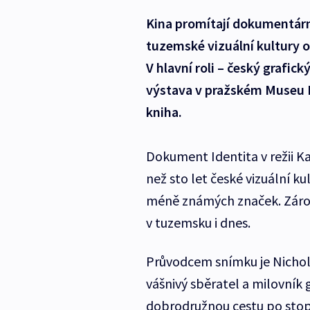
Kina promítají dokumentární
tuzemské vizuální kultury o
V hlavní roli – český grafic
výstava v pražském Museu K
kniha.
Dokument Identita v režii K
než sto let české vizuální k
méně známých značek. Zárove
v tuzemsku i dnes.
Průvodcem snímku je Nichola
vášnivý sběratel a milovník 
dobrodružnou cestu po stopá