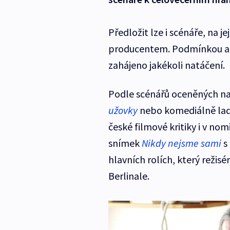
Předložit lze i scénáře, na je
producentem. Podmínkou ale
zahájeno jakékoli natáčení.
Podle scénářů oceněných na
užovky
nebo komediálně la
české filmové kritiky i v no
snímek
Nikdy nejsme sami
s
hlavních rolích, který režisé
Berlinale.