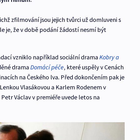
jichž zfilmování jsou jejich tvůrci už domluveni s
 je, že v době podání žádostí nesmí být
dací vzniklo například sociální drama
Kobry a
děné drama
Domácí péče
, které uspěly v Cenách
minacích na Českého lva. Před dokončením pak je
 Lenkou Vlasákovou a Karlem Rodenem v
r Petr Václav v premiéře uvede letos na