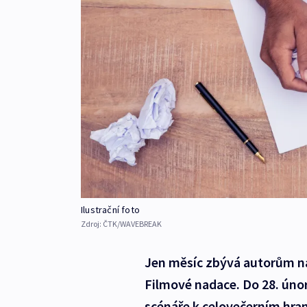
Ilustrační foto
Zdroj:
ČTK/WAVEBREAK
Jen měsíc zbývá autorům na
Filmové nadace. Do 28. úno
scénáře k celovečerním hr