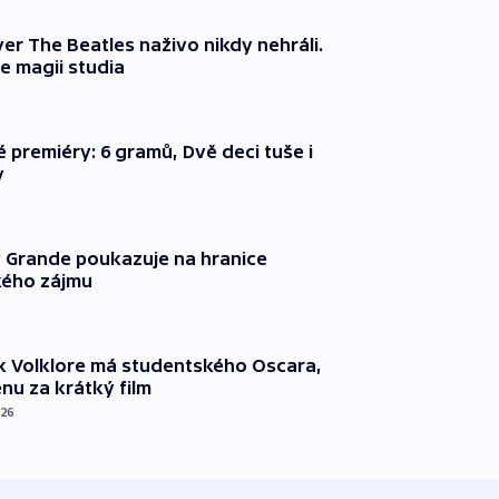
er The Beatles naživo nikdy nehráli.
e magii studia
é premiéry: 6 gramů, Dvě deci tuše i
y
 Grande poukazuje na hranice
ého zájmu
k Volklore má studentského Oscara,
nu za krátký film
026