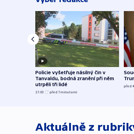
Policie vyšetřuje násilný čin v
Soud
Tanvaldu, bodná zranění při něm
Tru
utrpěli tři lidé
před 
17:03
před 7
minutami
Aktuálně z rubri