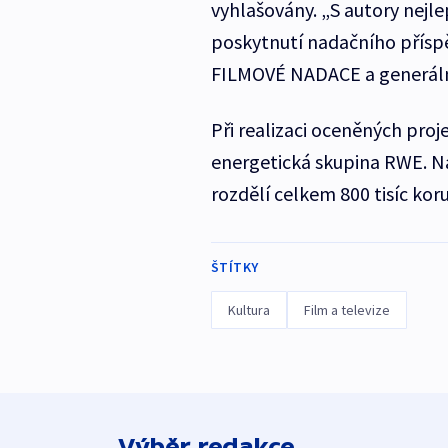
vyhlašovány. „S autory nejl
poskytnutí nadačního příspě
FILMOVÉ NADACE a generální
Při realizaci oceněných proj
energetická skupina RWE. N
rozdělí celkem 800 tisíc kor
ŠTÍTKY
Kultura
Film a televize
Výběr redakce