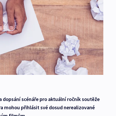
 dopsání scénáře pro aktuální ročník soutěže
ra mohou přihlásit své dosud nerealizované
aným filmům.