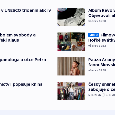
t v UNESCO třídenní akcí v
Album Revolv
Objevovali al
včera v 16:00
mbolem svobody a
Filmov
VIDEO
řekl Klaus
Hořké svátk
včera v 11:52
japanologa a otce Petra
Pauza Ariany
fanouškovsk
včera v 09:28
Český sníme
ictví, popisuje kniha
zabojuje o ce
5. 8. 2026
5. 8. 2