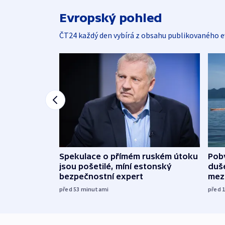
Evropský pohled
ČT24 každý den vybírá z obsahu publikovaného e
Spekulace o přímém ruském útoku
Poby
jsou pošetilé, míní estonský
duš
bezpečnostní expert
mez
před 53
minutami
před 