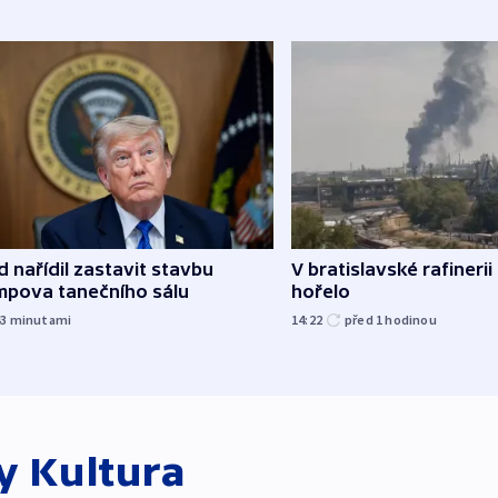
 nařídil zastavit stavbu
V bratislavské rafinerii
mpova tanečního sálu
hořelo
43
minutami
14:22
před 1
hodinou
ky
Kultura