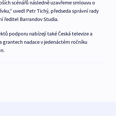
epších scénářů následně uzavřeme smlouvu o
vku,“ uvedl Petr Tichý, předseda správní rady
 ředitel Barrandov Studia.
ektů podporu nabízejí také Česká televize a
a grantech nadace v jedenáctém ročníku
un.