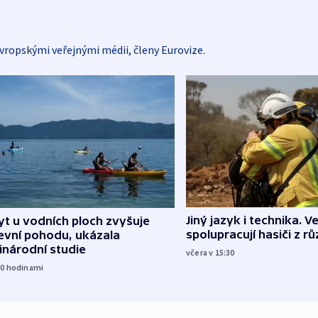
vropskými veřejnými médii, členy Eurovize.
Jiný jazyk i technika. Ve
t u vodních ploch zvyšuje
spolupracují hasiči z r
evní pohodu, ukázala
inárodní studie
včera v 15:30
10
hodinami