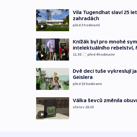
Vila Tugendhat slaví 25 le
zahradách
před 3
hodinami
Knížák byl pro mnohé sy
intelektuálního rebelství, 
11:30
před 4
hodinami
Dvě deci tuše vykreslují 
Geislera
před 10
hodinami
Válka ševců změnila obuvn
včera v 16:10