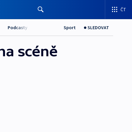
ČT
Podcasty
Sport
SLEDOVAT
 na scéně