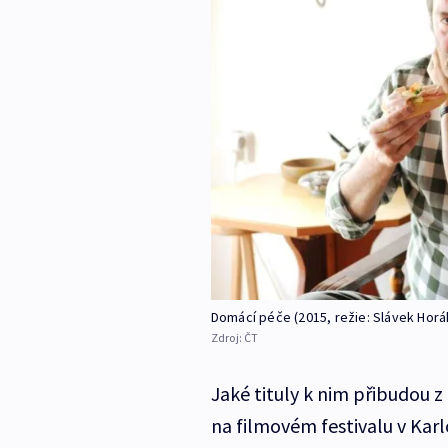
Domácí péče (2015, režie: Slávek Horá
Zdroj:
ČT
Jaké tituly k nim přibudou 
na filmovém festivalu v Karl