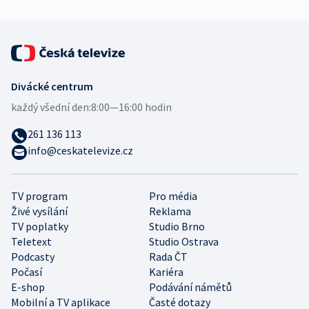
Divácké centrum
každý všední den:
8:00—16:00 hodin
261 136 113
info@ceskatelevize.cz
TV program
Pro média
Živé vysílání
Reklama
TV poplatky
Studio Brno
Teletext
Studio Ostrava
Podcasty
Rada ČT
Počasí
Kariéra
E-shop
Podávání námětů
Mobilní a TV aplikace
Časté dotazy