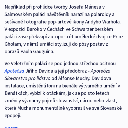
Například při prohlídce tvorby Josefa Mánesa v
Salmovském paláci návštěvník narazí na polaroidy a
sešívané fotografie pop-artové ikony Andyho Warhola.
V expozici Baroko v Čechách ve Schwarzenberském
paláci zase překvapí autoportrét umělecké dvojice Prinz
Gholam, v němž umělci stylizují do pózy postav z
obrazů Paula Gauguina.
Ve Veletržním paláci se pod jednou střechou ocitnou
Apoteóza
Jiřího Davida a její předobraz -
Apoteóza
Slovanstvo pro lidstvo
od Alfonse Muchy. Davidova
instalace, umístěná loni na bienále výtvarného umění v
Benátkách, vybízí k otázkám, jak se po sto letech
změnily významy pojmů slovanství, národ nebo vlast,
které Mucha monumentálně vyobrazil ve své Slovanské
epopeji.