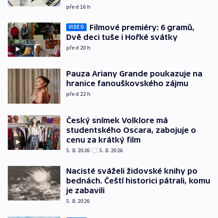
před 16
h
Filmové premiéry: 6 gramů,
VIDEO
Dvě deci tuše i Hořké svátky
před 20
h
Pauza Ariany Grande poukazuje na
hranice fanouškovského zájmu
před 22
h
Český snímek Volklore má
studentského Oscara, zabojuje o
cenu za krátký film
5. 8. 2026
5. 8. 2026
Nacisté sváželi židovské knihy po
bednách. Čeští historici pátrali, komu
je zabavili
5. 8. 2026