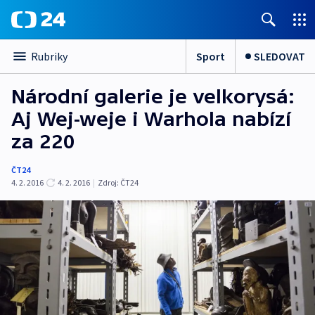
Sport
SLEDOVAT
Rubriky
Národní galerie je velkorysá:
Aj Wej-weje i Warhola nabízí
za 220
ČT24
4. 2. 2016
4. 2. 2016
|
Zdroj:
ČT24