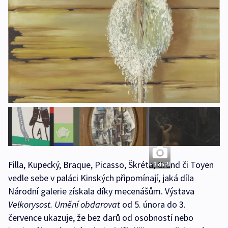
Filla, Kupecký, Braque, Picasso, Škréta, Grund či Toyen
+ 3 další
vedle sebe v paláci Kinských připomínají, jaká díla
Národní galerie získala díky mecenášům. Výstava
Velkorysost. Umění obdarovat
od 5. února do 3.
července ukazuje, že bez darů od osobností nebo