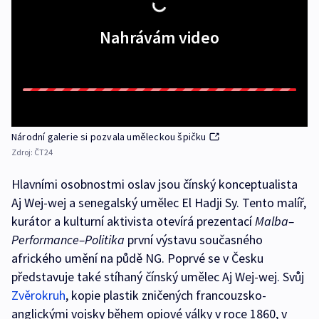
Nahrávám video
Národní galerie si pozvala uměleckou špičku
Zdroj:
ČT24
Hlavními osobnostmi oslav jsou čínský konceptualista
Aj Wej-wej a senegalský umělec El Hadji Sy. Tento malíř,
kurátor a kulturní aktivista otevírá prezentací
Malba–
Performance–Politika
první výstavu současného
afrického umění na půdě NG. Poprvé se v Česku
představuje také stíhaný čínský umělec Aj Wej-wej. Svůj
Zvěrokruh
, kopie plastik zničených francouzsko-
anglickými vojsky během opiové války v roce 1860, v