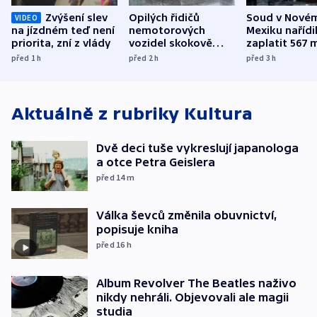
Zvýšení slev
Opilých řidičů
Soud v Nové
VIDEO
na jízdném teď není
nemotorových
Mexiku nařídi
priorita, zní z vlády
vozidel skokově
zaplatit 567 
přibylo, nejvíc ve
dolarů kvůli 
před 1
h
před 2
h
před 3
h
středních Čechách
způsobené d
Aktuálně z rubriky
Kultura
Dvě deci tuše vykreslují japanologa
a otce Petra Geislera
před 14
m
Válka ševců změnila obuvnictví,
popisuje kniha
před 16
h
Album Revolver The Beatles naživo
nikdy nehráli. Objevovali ale magii
studia