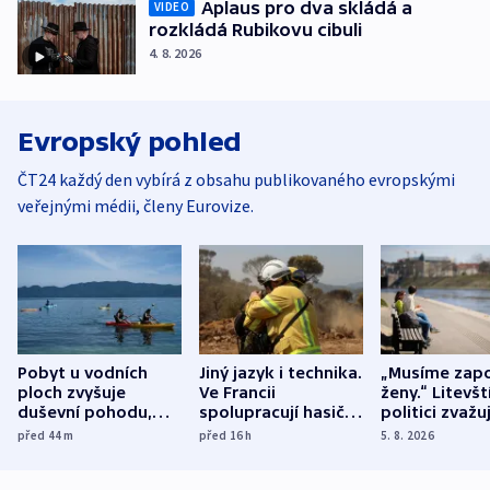
Aplaus pro dva skládá a
VIDEO
rozkládá Rubikovu cibuli
4. 8. 2026
Evropský pohled
ČT24 každý den vybírá z obsahu publikovaného evropskými
veřejnými médii, členy Eurovize.
Pobyt u vodních
Jiný jazyk i technika.
„Musíme zapo
ploch zvyšuje
Ve Francii
ženy.“ Litevšt
duševní pohodu,
spolupracují hasiči z
politici zvažuj
ukázala
různých zemí
dohodu o
před 44
m
před 16
h
5. 8. 2026
mezinárodní studie
demografii