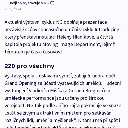
El Hadji Sy vystavuje v NG
Zdroj:
ČT24
Aktuální výstavní cyklus NG doplňuje prezentace
nezávislé scény současného umění v cyklu Introducing,
který představí instalaci Heleny Hladíkové, a čtvrtá
kapitola projektu Moving Image Department, jejímž
tématem je čas a časovost.
220 pro všechny
Výstavy, spolu s oslavami výročí, zahájí 5. února opět
Grand Opening za účasti vystavujících umělců. Hudební
vystoupení Vladimíra Mišíka a Gorana Bregoviće a
umělecké performance jsou určeny pro širokou
veřejnost. NG tak podle Jiřího Fajta pokračuje ve snaze
„stát se živým a atraktivním místem pro setkávání
rozličných lidí, umění a myšlenek“. K tomu má přispět i
zpřístupnění všech objektů zdarma o víkendu 5. až 7.