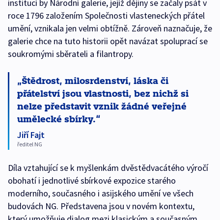
institucí by Národní galerie, jejíž dějiny se začaly psát v
roce 1796 založením Společnosti vlasteneckých přátel
umění, vznikala jen velmi obtížně. Zároveň naznačuje, že
galerie chce na tuto historii opět navázat spoluprací se
soukromými sběrateli a filantropy.
Štědrost, milosrdenství, láska či
přátelství jsou vlastnosti, bez nichž si
nelze představit vznik žádné veřejné
umělecké sbírky.
Jiří Fajt
ředitel NG
Díla vztahující se k myšlenkám dvěstědvacátého výročí
obohatí i jednotlivé sbírkové expozice starého
moderního, současného i asijského umění ve všech
budovách NG. Představena jsou v novém kontextu,
který umožňuje dialog mezi klasickým a současným