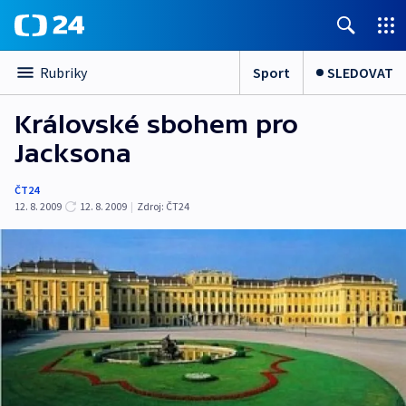
Sport
SLEDOVAT
Rubriky
Královské sbohem pro
Jacksona
ČT24
12. 8. 2009
12. 8. 2009
|
Zdroj:
ČT24