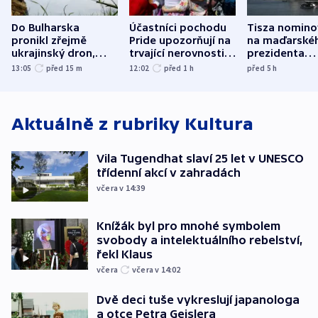
Do Bulharska
Účastníci pochodu
Tisza nomino
pronikl zřejmě
Pride upozorňují na
na maďarské
ukrajinský dron,
trvající nerovnosti i
prezidenta
explodoval kilometr
společenskou
bývalého šéf
13:05
před 15
m
12:02
před 1
h
před 5
h
od plynovodu
atmosféru
nejvyššího s
Aktuálně z rubriky
Kultura
Vila Tugendhat slaví 25 let v UNESCO
třídenní akcí v zahradách
včera v 14:39
Knížák byl pro mnohé symbolem
svobody a intelektuálního rebelství,
řekl Klaus
včera
včera v 14:02
Dvě deci tuše vykreslují japanologa
a otce Petra Geislera