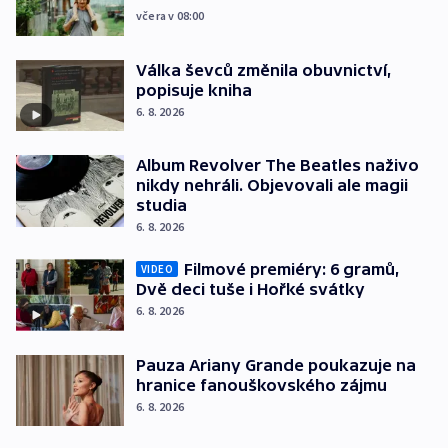
včera v 08:00
Válka ševců změnila obuvnictví,
popisuje kniha
6. 8. 2026
Album Revolver The Beatles naživo
nikdy nehráli. Objevovali ale magii
studia
6. 8. 2026
Filmové premiéry: 6 gramů,
VIDEO
Dvě deci tuše i Hořké svátky
6. 8. 2026
Pauza Ariany Grande poukazuje na
hranice fanouškovského zájmu
6. 8. 2026