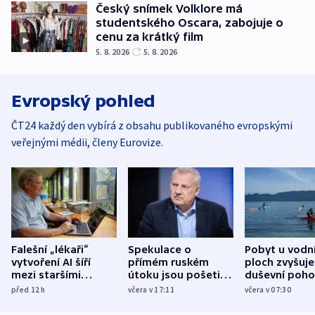
Český snímek Volklore má
studentského Oscara, zabojuje o
cenu za krátký film
5. 8. 2026
5. 8. 2026
Evropský pohled
ČT24 každý den vybírá z obsahu publikovaného evropskými
veřejnými médii, členy Eurovize.
Falešní „lékaři“
Spekulace o
Pobyt u vodn
vytvoření AI šíří
přímém ruském
ploch zvyšuje
mezi staršími
útoku jsou pošetilé,
duševní poho
Poláky nebezpečné
míní estonský
ukázala
před 12
h
včera v 17:11
včera v 07:30
zdravotní rady
bezpečnostní
mezinárodní 
expert