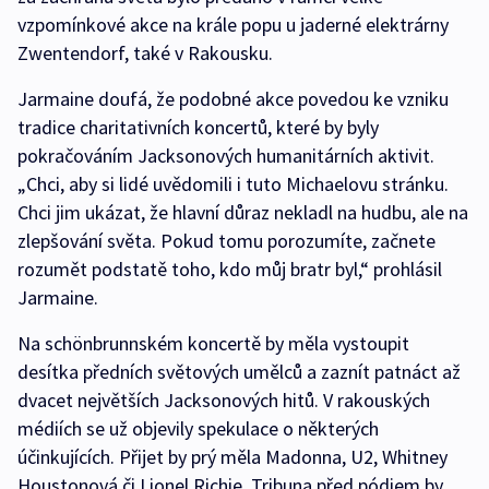
vzpomínkové akce na krále popu u jaderné elektrárny
Zwentendorf, také v Rakousku.
Jarmaine doufá, že podobné akce povedou ke vzniku
tradice charitativních koncertů, které by byly
pokračováním Jacksonových humanitárních aktivit.
„Chci, aby si lidé uvědomili i tuto Michaelovu stránku.
Chci jim ukázat, že hlavní důraz nekladl na hudbu, ale na
zlepšování světa. Pokud tomu porozumíte, začnete
rozumět podstatě toho, kdo můj bratr byl,“ prohlásil
Jarmaine.
Na schönbrunnském koncertě by měla vystoupit
desítka předních světových umělců a zaznít patnáct až
dvacet největších Jacksonových hitů. V rakouských
médiích se už objevily spekulace o některých
účinkujících. Přijet by prý měla Madonna, U2, Whitney
Houstonová či Lionel Richie. Tribuna před pódiem by