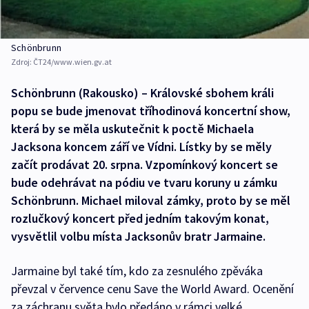
Schönbrunn
Zdroj:
ČT24/www.wien.gv.at
Schönbrunn (Rakousko) – Královské sbohem králi
popu se bude jmenovat tříhodinová koncertní show,
která by se měla uskutečnit k poctě Michaela
Jacksona koncem září ve Vídni. Lístky by se měly
začít prodávat 20. srpna. Vzpomínkový koncert se
bude odehrávat na pódiu ve tvaru koruny u zámku
Schönbrunn. Michael miloval zámky, proto by se měl
rozlučkový koncert před jedním takovým konat,
vysvětlil volbu místa Jacksonův bratr Jarmaine.
Jarmaine byl také tím, kdo za zesnulého zpěváka
převzal v července cenu Save the World Award. Ocenění
za záchranu světa bylo předáno v rámci velké