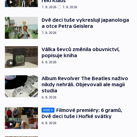
řekl Klaus
7. 8. 2026
7. 8. 2026
Dvě deci tuše vykreslují japanologa
a otce Petra Geislera
7. 8. 2026
Válka ševců změnila obuvnictví,
popisuje kniha
6. 8. 2026
Album Revolver The Beatles naživo
nikdy nehráli. Objevovali ale magii
studia
6. 8. 2026
Filmové premiéry: 6 gramů,
VIDEO
Dvě deci tuše i Hořké svátky
6. 8. 2026