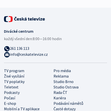
Divácké centrum
každý všední den:
8:00—16:00 hodin
261 136 113
info@ceskatelevize.cz
TV program
Pro média
Živé vysílání
Reklama
TV poplatky
Studio Brno
Teletext
Studio Ostrava
Podcasty
Rada ČT
Počasí
Kariéra
E-shop
Podávání námětů
Mobilní a TV aplikace
Časté dotazy