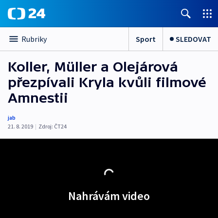
Sport
SLEDOVAT
Rubriky
Koller, Müller a Olejárová
přezpívali Kryla kvůli filmové
Amnestii
jab
21. 8. 2019
|
Zdroj:
ČT24
Nahrávám video