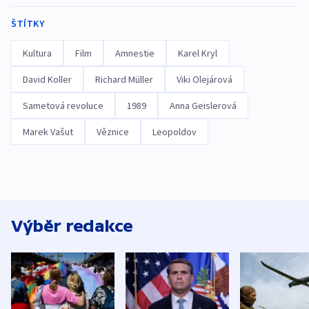
ŠTÍTKY
Kultura
Film
Amnestie
Karel Kryl
David Koller
Richard Müller
Viki Olejárová
Sametová revoluce
1989
Anna Geislerová
Marek Vašut
Věznice
Leopoldov
Výběr redakce