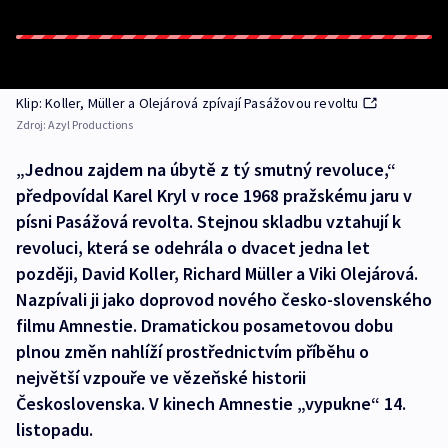
Klip: Koller, Müller a Olejárová zpívají Pasážovou revoltu
Zdroj:
Azyl Productions
„Jednou zajdem na úbytě z tý smutný revoluce,“
předpovídal Karel Kryl v roce 1968 pražskému jaru v
písni Pasážová revolta. Stejnou skladbu vztahují k
revoluci, která se odehrála o dvacet jedna let
později, David Koller, Richard Müller a Viki Olejárová.
Nazpívali ji jako doprovod nového česko-slovenského
filmu Amnestie. Dramatickou posametovou dobu
plnou změn nahlíží prostřednictvím příběhu o
největší vzpouře ve vězeňské historii
Československa. V kinech Amnestie „vypukne“ 14.
listopadu.