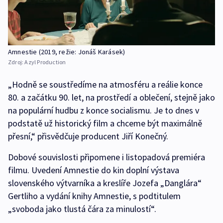
Amnestie (2019, režie: Jonáš Karásek)
Zdroj:
Azyl Production
„Hodně se soustředíme na atmosféru a reálie konce
80. a začátku 90. let, na prostředí a oblečení, stejně jako
na populární hudbu z konce socialismu. Je to dnes v
podstatě už historický film a chceme být maximálně
přesní,“ přisvědčuje producent Jiří Konečný.
Dobové souvislosti připomene i listopadová premiéra
filmu. Uvedení Amnestie do kin doplní výstava
slovenského výtvarníka a kreslíře Jozefa „Danglára“
Gertliho a vydání knihy Amnestie, s podtitulem
„svoboda jako tlustá čára za minulostí“.