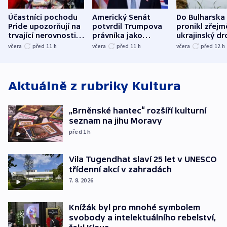
Účastníci pochodu
Americký Senát
Do Bulharska
Pride upozorňují na
potvrdil Trumpova
pronikl zřejm
trvající nerovnosti i
právníka jako
ukrajinský dr
společenskou
ministra
explodoval k
včera
před 11
h
včera
před 11
h
včera
před 12
h
atmosféru
spravedlnosti
od plynovod
Aktuálně z rubriky
Kultura
„Brněnské hantec“ rozšíří kulturní
seznam na jihu Moravy
před 1
h
Vila Tugendhat slaví 25 let v UNESCO
třídenní akcí v zahradách
7. 8. 2026
Knížák byl pro mnohé symbolem
svobody a intelektuálního rebelství,