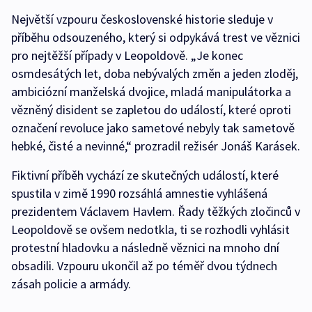
Největší vzpouru československé historie sleduje v
příběhu odsouzeného, který si odpykává trest ve věznici
pro nejtěžší případy v Leopoldově. „Je konec
osmdesátých let, doba nebývalých změn a jeden zloděj,
ambiciózní manželská dvojice, mladá manipulátorka a
vězněný disident se zapletou do událostí, které oproti
označení revoluce jako sametové nebyly tak sametově
hebké, čisté a nevinné,“ prozradil režisér Jonáš Karásek.
Fiktivní příběh vychází ze skutečných událostí, které
spustila v zimě 1990 rozsáhlá amnestie vyhlášená
prezidentem Václavem Havlem. Řady těžkých zločinců v
Leopoldově se ovšem nedotkla, ti se rozhodli vyhlásit
protestní hladovku a následně věznici na mnoho dní
obsadili. Vzpouru ukončil až po téměř dvou týdnech
zásah policie a armády.