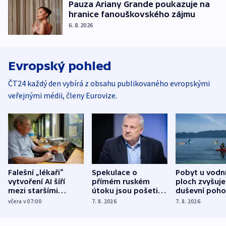
Pauza Ariany Grande poukazuje na
hranice fanouškovského zájmu
6. 8. 2026
Evropský pohled
ČT24 každý den vybírá z obsahu publikovaného evropskými
veřejnými médii, členy Eurovize.
Falešní „lékaři“
Spekulace o
Pobyt u vodn
vytvoření AI šíří
přímém ruském
ploch zvyšuje
mezi staršími
útoku jsou pošetilé,
duševní poho
Poláky nebezpečné
míní estonský
ukázala
včera v 07:00
7. 8. 2026
7. 8. 2026
zdravotní rady
bezpečnostní
mezinárodní 
expert