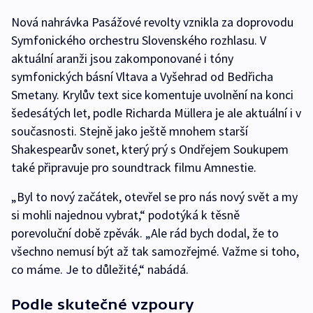
Nová nahrávka Pasážové revolty vznikla za doprovodu
Symfonického orchestru Slovenského rozhlasu. V
aktuální aranži jsou zakomponované i tóny
symfonických básní Vltava a Vyšehrad od Bedřicha
Smetany. Krylův text sice komentuje uvolnění na konci
šedesátých let, podle Richarda Müllera je ale aktuální i v
současnosti. Stejně jako ještě mnohem starší
Shakespearův sonet, který prý s Ondřejem Soukupem
také připravuje pro soundtrack filmu Amnestie.
„Byl to nový začátek, otevřel se pro nás nový svět a my
si mohli najednou vybrat,“ podotýká k těsně
porevoluční době zpěvák. „Ale rád bych dodal, že to
všechno nemusí být až tak samozřejmé. Važme si toho,
co máme. Je to důležité,“ nabádá.
Podle skutečné vzpoury