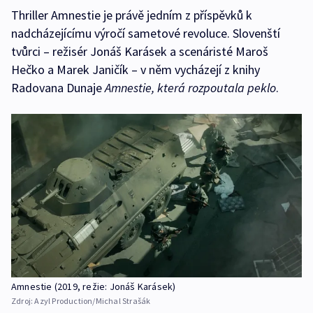
Thriller Amnestie je právě jedním z příspěvků k
nadcházejícímu výročí sametové revoluce. Slovenští
tvůrci – režisér Jonáš Karásek a scenáristé Maroš
Hečko a Marek Janičík – v něm vycházejí z knihy
Radovana Dunaje
Amnestie, která rozpoutala peklo
.
Amnestie (2019, režie: Jonáš Karásek)
Zdroj:
Azyl Production/Michal Strašák