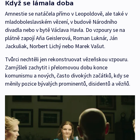
Když se lámala doba
Amnestie se natáčela přímo v Leopoldově, ale také v
mladoboleslavském vězení, v budově Národního
divadla nebo v bytě Václava Havla. Do vzpoury se na
plátně zapojí Aňa Geislerová, Roman Luknár, Ján
Jackuliak, Norbert Lichý nebo Marek Vašut.
Tvůrci nechtěli jen rekonstruovat vězeňskou vzpouru.
Zamýšleli zachytit i přelomovou dobu konce
komunismu a nových, často divokých začátků, kdy se
měnily pozice bývalých prominentů, disidentů a vězňů.