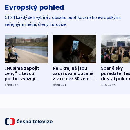
Evropský pohled
ČT24 každý den vybírá z obsahu publikovaného evropskými
veřejnými médii, členy Eurovize.
„Musíme zapojit
Na Ukrajině jsou
Španělský
ženy.“ Litevští
zadržováni občané
pořadatel fes
politici zvažují
z více než 50 zemí.
dostal pokut
dohodu o
Bojovali na straně
nekalé prakti
před 18
h
před 20
h
4. 8. 2026
demografii
Ruska