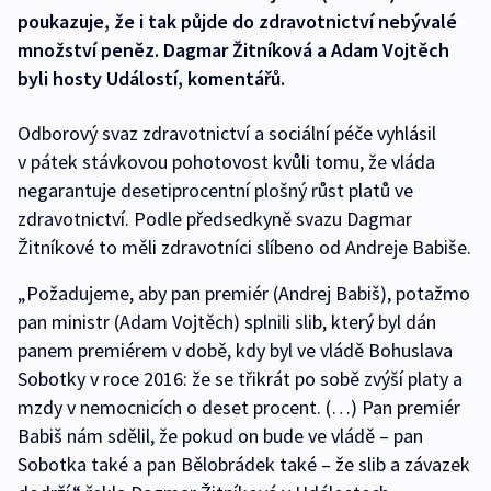
poukazuje, že i tak půjde do zdravotnictví nebývalé
množství peněz. Dagmar Žitníková a Adam Vojtěch
byli hosty Událostí, komentářů.
Odborový svaz zdravotnictví a sociální péče vyhlásil
v pátek stávkovou pohotovost kvůli tomu, že vláda
negarantuje desetiprocentní plošný růst platů ve
zdravotnictví. Podle předsedkyně svazu Dagmar
Žitníkové to měli zdravotníci slíbeno od Andreje Babiše.
„Požadujeme, aby pan premiér (Andrej Babiš), potažmo
pan ministr (Adam Vojtěch) splnili slib, který byl dán
panem premiérem v době, kdy byl ve vládě Bohuslava
Sobotky v roce 2016: že se třikrát po sobě zvýší platy a
mzdy v nemocnicích o deset procent. (…) Pan premiér
Babiš nám sdělil, že pokud on bude ve vládě – pan
Sobotka také a pan Bělobrádek také – že slib a závazek