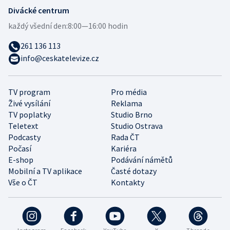
Divácké centrum
každý všední den:
8:00—16:00 hodin
261 136 113
info@ceskatelevize.cz
TV program
Pro média
Živé vysílání
Reklama
TV poplatky
Studio Brno
Teletext
Studio Ostrava
Podcasty
Rada ČT
Počasí
Kariéra
E-shop
Podávání námětů
Mobilní a TV aplikace
Časté dotazy
Vše o ČT
Kontakty