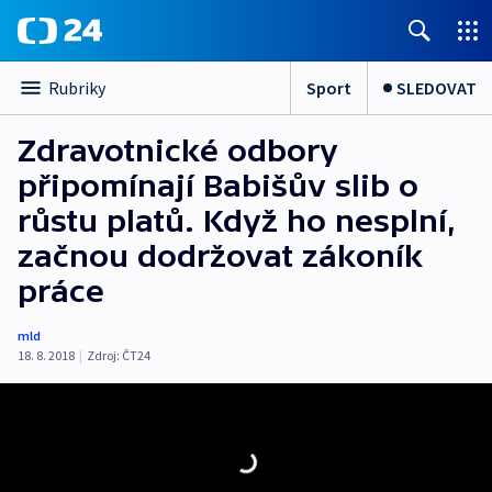
Sport
SLEDOVAT
Rubriky
Zdravotnické odbory
připomínají Babišův slib o
růstu platů. Když ho nesplní,
začnou dodržovat zákoník
práce
mld
18. 8. 2018
|
Zdroj:
ČT24