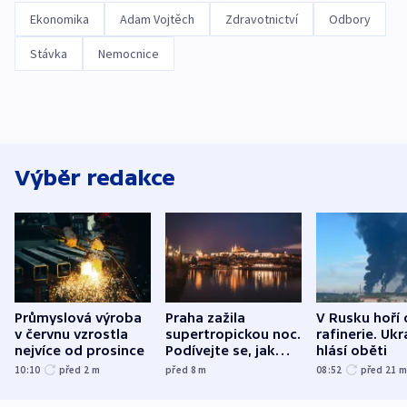
Ekonomika
Adam Vojtěch
Zdravotnictví
Odbory
Stávka
Nemocnice
Výběr redakce
Průmyslová výroba
Praha zažila
V Rusku hoří 
v červnu vzrostla
supertropickou noc.
rafinerie. Ukr
nejvíce od prosince
Podívejte se, jak
hlásí oběti
bylo u vás
10:10
před 2
m
před 8
m
08:52
před 21