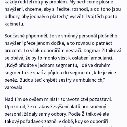
každý ředitel má jiný problém. My nechceme plošné
navýšení, chceme, aby si ředitel rozhodl, a od toho jsou
odbory, aby jednaly o platech,“ vysvětlil Vojtěch postoj
kabinetu.
Současně připomněl, že se směnný personál plošného
navýšení přece jenom dočká, a to rovnou o patnáct
procent. To však odborářům nestačí. Dagmar Žitníková
se obává, že by to mohlo vést k oslabení ambulancí.
„Když přidáte v jednom segmentu, lidé ve druhém
segmentu se sbalí a půjdou do segmentu, kde je více
peněz. Budou teď chybět sestry v ambulancích,“
varovala.
Nad tím se ovšem ministr zdravotnictví pozastavil.
Upozornil, že o takové zvýšení platů pro směnný
personál žádaly samy odbory. Podle Žitníkové ale
takový požadavek zazněl v době, kdy se odboráři