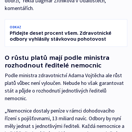
dodrží,“ řekla Dagmar Žitníková v Událostech,
komentářích.
ODKAZ
Přidejte deset procent všem. Zdravotnické
odbory vyhlásily stávkovou pohotovost
O růstu platů mají podle ministra
rozhodnout ředitelé nemocnic
Podle ministra zdravotnictví Adama Vojtěcha ale růst
platů vůbec není vyloučen. Nebude ho však garantovat
stát a půjde o rozhodnutí jednotlivých ředitelů
nemocnic.
„Nemocnice dostaly peníze v rámci dohodovacího
řízení s pojišťovnami, 13 miliard navíc. Odbory by nyní
měly jednat s jednotlivými řediteli. Každá nemocnice a