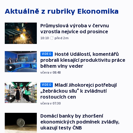
Aktuálně z rubriky
Ekonomika
Průmyslová výroba v červnu
vzrostla nejvíce od prosince
10:10
před 2
m
Hosté Událostí, komentářů
VIDEO
probrali klesající produktivitu práce
během vlny veder
včera v 08:48
Mladí Jihokorejci potřebují
VIDEO
„žebráckou sílu“ k zvládnutí
rostoucích cen
včera v 07:30
Domácí banky by zhoršení
ekonomických podmínek zvládly,
ukazují testy ČNB