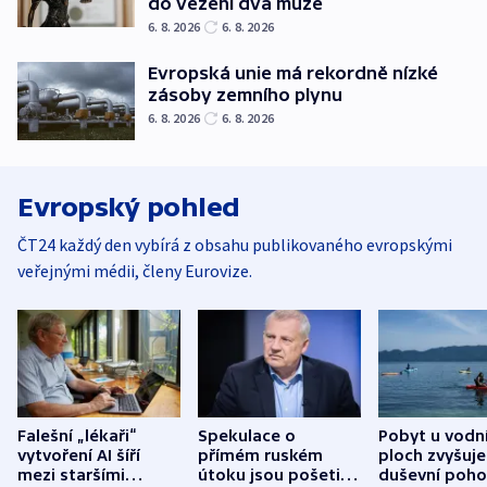
do vězení dva muže
6. 8. 2026
6. 8. 2026
Evropská unie má rekordně nízké
zásoby zemního plynu
6. 8. 2026
6. 8. 2026
Evropský pohled
ČT24 každý den vybírá z obsahu publikovaného evropskými
veřejnými médii, členy Eurovize.
Falešní „lékaři“
Spekulace o
Pobyt u vodn
vytvoření AI šíří
přímém ruském
ploch zvyšuje
mezi staršími
útoku jsou pošetilé,
duševní poho