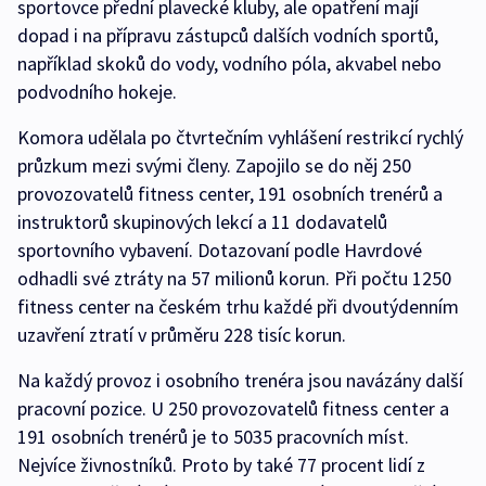
sportovce přední plavecké kluby, ale opatření mají
dopad i na přípravu zástupců dalších vodních sportů,
například skoků do vody, vodního póla, akvabel nebo
podvodního hokeje.
Komora udělala po čtvrtečním vyhlášení restrikcí rychlý
průzkum mezi svými členy. Zapojilo se do něj 250
provozovatelů fitness center, 191 osobních trenérů a
instruktorů skupinových lekcí a 11 dodavatelů
sportovního vybavení. Dotazovaní podle Havrdové
odhadli své ztráty na 57 milionů korun. Při počtu 1250
fitness center na českém trhu každé při dvoutýdenním
uzavření ztratí v průměru 228 tisíc korun.
Na každý provoz i osobního trenéra jsou navázány další
pracovní pozice. U 250 provozovatelů fitness center a
191 osobních trenérů je to 5035 pracovních míst.
Nejvíce živnostníků. Proto by také 77 procent lidí z