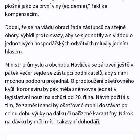
plošně jako za první vlny (epidemie),“ řekl ke
kompenzacím.
Dodal, že se na vládu obrací řada zástupců za stejné
obory. Vybídl proto svazy, aby se sjednotily a s vládou o
jednotlivých hospodářských odvětvích mluvily jedním
hlasem.
Ministr průmyslu a obchodu Havlíček se zároveň ještě v
pátek večer sejde se zástupci podnikatelů, aby s nimi
možnou podporu projednal. O prodloužení ošetřovného
kvůli koronaviru by pak měla sněmovna jednat v
legislativní nouzi na schůzi od 20. října. Návrh počítá s
tím, že zaměstnanci by ošetřovné mohli dostávat po
celou dobu výuky na dálku či nařízené karantény. Nárok
na dávku by měli mít i takzvaní dohodáři.