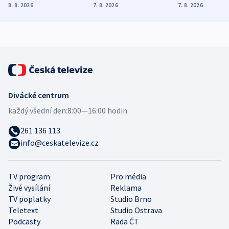
Poláky nebezpečné
míní estonský
ukázala
8. 8. 2026
7. 8. 2026
7. 8. 2026
zdravotní rady
bezpečnostní
mezinárodní 
expert
Divácké centrum
každý všední den:
8:00—16:00 hodin
261 136 113
info@ceskatelevize.cz
TV program
Pro média
Živé vysílání
Reklama
TV poplatky
Studio Brno
Teletext
Studio Ostrava
Podcasty
Rada ČT