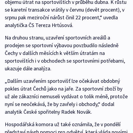
objemu útrat na sportovištích v průběhu dubna. K růstu
se karetní transakce vrátily v červnu (devět procent), v
srpnu pak meziroční nárůst činil 22 procent,“ uvedla
analytička ČS Tereza Hrtúsová.
Na druhou stranu, uzavření sportovních areálů a
prodejen se sportovní výbavou povzbudilo následně
Čechy v dalších měsících k větším útratám na
sportovištích i v obchodech se sportovními potřebami,
ukazuje dále analýza.
„Dalším uzavřením sportovišť lze očekávat obdobný
pokles útrat Čechů jako na jaře. Za sportovní zboží by
už ale zákazníci nemuseli vydávat o tolik méně, protože
nyní se neočekává, že by zavřely i obchody,“ dodal
analytik České spořitelny Radek Novák.
Hospodářská komora už také oznámila, že v pondělí
představí návrh pomoci pro odvětví, která vláda novými