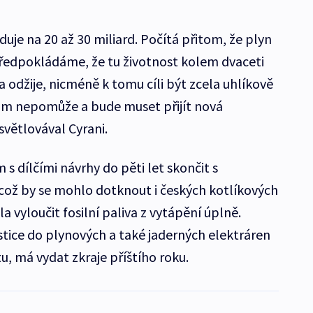
duje na 20 až 30 miliard. Počítá přitom, že plyn
edpokládáme, že tu životnost kolem dvaceti
a odžije, nicméně k tomu cíli být zcela uhlíkově
nám nepomůže a bude muset přijít nová
světlovával Cyrani.
 s dílčími návrhy do pěti let skončit s
což by se mohlo dotknout i českých kotlíkových
a vyloučit fosilní paliva z vytápění úplně.
vestice do plynových a také jaderných elektráren
u, má vydat zkraje příštího roku.