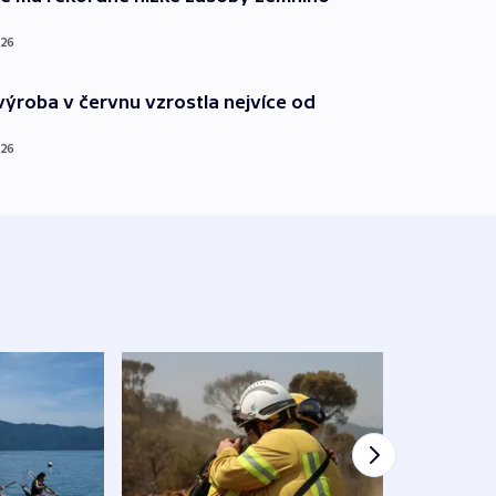
026
ýroba v červnu vzrostla nejvíce od
026