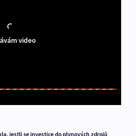
ávám video
a, jestli se investice do plynových zdrojů