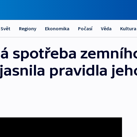
Svět
Regiony
Ekonomika
Počasí
Věda
Kultura
á spotřeba zemníh
asnila pravidla jeh