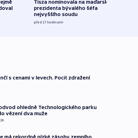
řejmě
Tisza nominovala na maďarského
Ruský
doval
prezidenta bývalého šéfa
čtyři 
nejvyššího soudu
včera
před 17
hodinami
nčí s cenami v levech. Pocit zdražení
podvod ohledně Technologického parku
do vězení dva muže
026
ie má rekordně nízké zásoby zemního