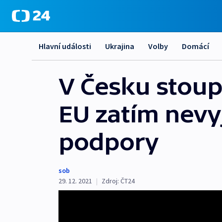
Hlavní události
Ukrajina
Volby
Domácí
V Česku stoup
EU zatím nevyj
podpory
sob
29. 12. 2021
|
Zdroj:
ČT24