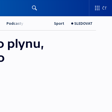
ČT
Podcasty
Sport
SLEDOVAT
o plynu,
o