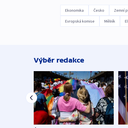
Ekonomika
Česko
Zemní p
Evropská komise
Mělník
E
Výběr redakce