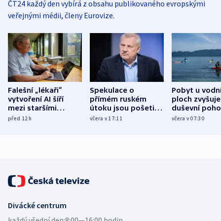
ČT24 každý den vybírá z obsahu publikovaného evropskými
veřejnými médii, členy Eurovize.
Falešní „lékaři“
Spekulace o
Pobyt u vodn
vytvoření AI šíří
přímém ruském
ploch zvyšuje
mezi staršími
útoku jsou pošetilé,
duševní poho
Poláky nebezpečné
míní estonský
ukázala
před 12
h
včera v 17:11
včera v 07:30
zdravotní rady
bezpečnostní
mezinárodní 
expert
Divácké centrum
každý všední den:
8:00—16:00 hodin