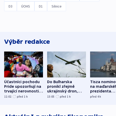
D3
ÚOHS
D1
Silnice
Výběr redakce
Účastníci pochodu
Do Bulharska
Tisza nomino
Pride upozorňují na
pronikl zřejmě
na maďarské
trvající nerovnosti i
ukrajinský dron,
prezidenta
společenskou
explodoval kilometr
bývalého šéf
12:02
před 1
h
13:05
před 1
h
před 4
h
atmosféru
od plynovodu
nejvyššího s