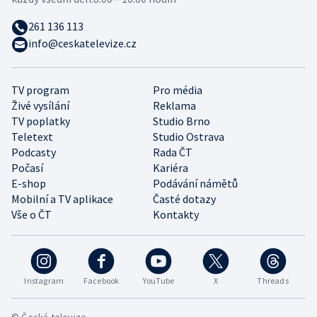
261 136 113
info@ceskatelevize.cz
TV program
Pro média
Živé vysílání
Reklama
TV poplatky
Studio Brno
Teletext
Studio Ostrava
Podcasty
Rada ČT
Počasí
Kariéra
E-shop
Podávání námětů
Mobilní a TV aplikace
Časté dotazy
Vše o ČT
Kontakty
Instagram
Facebook
YouTube
X
Threads