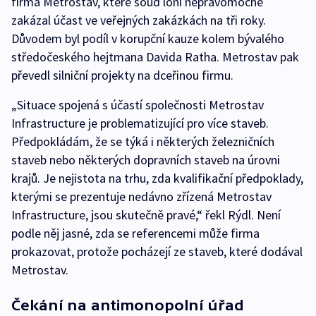
firma Metrostav, které soud loni nepravomocně
zakázal účast ve veřejných zakázkách na tři roky.
Důvodem byl podíl v korupční kauze kolem bývalého
středočeského hejtmana Davida Ratha. Metrostav pak
převedl silniční projekty na dceřinou firmu.
„Situace spojená s účastí společnosti Metrostav
Infrastructure je problematizující pro více staveb.
Předpokládám, že se týká i některých železničních
staveb nebo některých dopravních staveb na úrovni
krajů. Je nejistota na trhu, zda kvalifikační předpoklady,
kterými se prezentuje nedávno zřízená Metrostav
Infrastructure, jsou skutečně pravé,“ řekl Rýdl. Není
podle něj jasné, zda se referencemi může firma
prokazovat, protože pocházejí ze staveb, které dodával
Metrostav.
Čekání na antimonopolní úřad