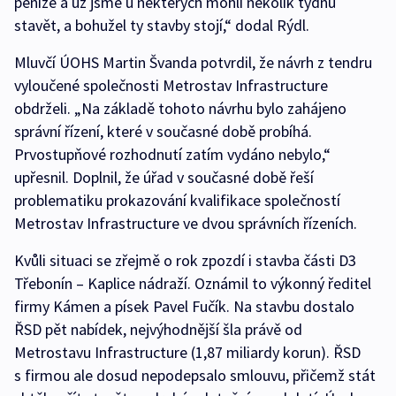
peníze a už jsme u některých mohli několik týdnů
stavět, a bohužel ty stavby stojí,“ dodal Rýdl.
Mluvčí ÚOHS Martin Švanda potvrdil, že návrh z tendru
vyloučené společnosti Metrostav Infrastructure
obdrželi. „Na základě tohoto návrhu bylo zahájeno
správní řízení, které v současné době probíhá.
Prvostupňové rozhodnutí zatím vydáno nebylo,“
upřesnil. Doplnil, že úřad v současné době řeší
problematiku prokazování kvalifikace společností
Metrostav Infrastructure ve dvou správních řízeních.
Kvůli situaci se zřejmě o rok zpozdí i stavba části D3
Třebonín – Kaplice nádraží. Oznámil to výkonný ředitel
firmy Kámen a písek Pavel Fučík. Na stavbu dostalo
ŘSD pět nabídek, nejvýhodnější šla právě od
Metrostavu Infrastructure (1,87 miliardy korun). ŘSD
s firmou ale dosud nepodepsalo smlouvu, přičemž stát