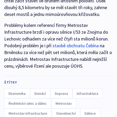
chtěl začít stavět ve druhém letošním pololetí. Úsek
dlouhý 8,5 kilometru by se měl stavět tři roky, zahrne
deset mostů a jednu mimoúrovňovou křižovatku.
Problémy kolem referencí firmy Metrostav
Infrastructure brzdí i opravu silnice I/53 ze Znojma do
Lechovic odhadem za více než čtyři sta milionů korun.
Podobný problém je i při
stavbě obchvatu Čebína
na
Brněnsku za více než pět set milionů, která měla začít o
prázdninách. Metrostav Infrastructure nabídl nejnižší
cenu, výběrové řízení ale posuzuje ÚOHS.
ŠTÍTKY
Ekonomika
Domácí
Doprava
Infrastruktura
Ředitelství silnic a dálnic
Metrostav
Metrostav Infrastructure
Stavebnictví
Dálnice