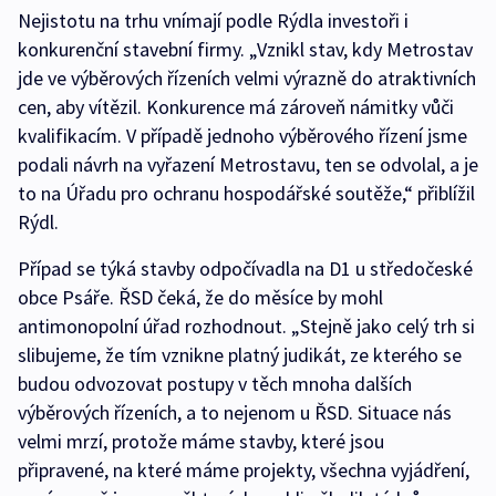
Nejistotu na trhu vnímají podle Rýdla investoři i
konkurenční stavební firmy. „Vznikl stav, kdy Metrostav
jde ve výběrových řízeních velmi výrazně do atraktivních
cen, aby vítězil. Konkurence má zároveň námitky vůči
kvalifikacím. V případě jednoho výběrového řízení jsme
podali návrh na vyřazení Metrostavu, ten se odvolal, a je
to na Úřadu pro ochranu hospodářské soutěže,“ přiblížil
Rýdl.
Případ se týká stavby odpočívadla na D1 u středočeské
obce Psáře. ŘSD čeká, že do měsíce by mohl
antimonopolní úřad rozhodnout. „Stejně jako celý trh si
slibujeme, že tím vznikne platný judikát, ze kterého se
budou odvozovat postupy v těch mnoha dalších
výběrových řízeních, a to nejenom u ŘSD. Situace nás
velmi mrzí, protože máme stavby, které jsou
připravené, na které máme projekty, všechna vyjádření,