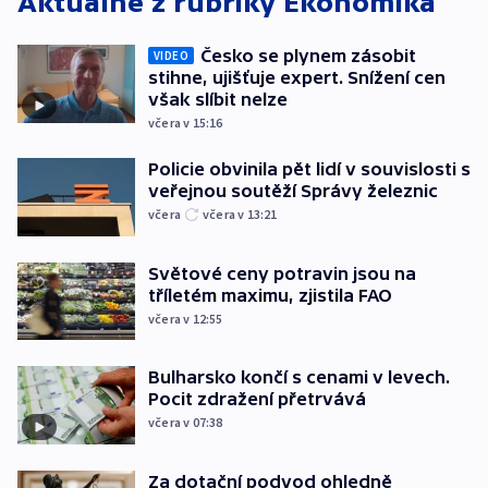
Aktuálně z rubriky
Ekonomika
Česko se plynem zásobit
VIDEO
stihne, ujišťuje expert. Snížení cen
však slíbit nelze
včera v 15:16
Policie obvinila pět lidí v souvislosti s
veřejnou soutěží Správy železnic
včera
včera v 13:21
Světové ceny potravin jsou na
tříletém maximu, zjistila FAO
včera v 12:55
Bulharsko končí s cenami v levech.
Pocit zdražení přetrvává
včera v 07:38
Za dotační podvod ohledně