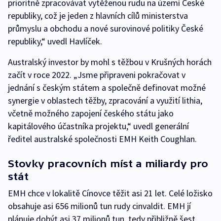
prioritně zpracovávat vytěženou rudu na území České
republiky, což je jeden z hlavních cílů ministerstva
průmyslu a obchodu a nové surovinové politiky České
republiky,“ uvedl Havlíček.
Australský investor by mohl s těžbou v Krušných horách
začít v roce 2022. „Jsme připraveni pokračovat v
jednání s českým státem a společně definovat možné
synergie v oblastech těžby, zpracování a využití lithia,
včetně možného zapojení českého státu jako
kapitálového účastníka projektu,“ uvedl generální
ředitel australské společnosti EMH Keith Coughlan.
Stovky pracovních míst a miliardy pro
stát
EMH chce v lokalitě Cínovce těžit asi 21 let. Celé ložisko
obsahuje asi 656 milionů tun rudy cinvaldit. EMH jí
plánuje dobýt asi 37 milionů tun, tedy přibližně šest