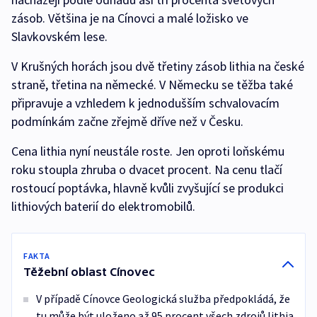
zásob. Většina je na Cínovci a malé ložisko ve
Slavkovském lese.
V Krušných horách jsou dvě třetiny zásob lithia na české
straně, třetina na německé. V Německu se těžba také
připravuje a vzhledem k jednodušším schvalovacím
podmínkám začne zřejmě dříve než v Česku.
Cena lithia nyní neustále roste. Jen oproti loňskému
roku stoupla zhruba o dvacet procent. Na cenu tlačí
rostoucí poptávka, hlavně kvůli zvyšující se produkci
lithiových baterií do elektromobilů.
FAKTA
Těžební oblast Cínovec
V případě Cínovce Geologická služba předpokládá, že
tu může být uloženo až 95 procent všech zdrojů lithia