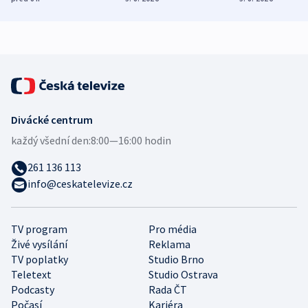
demografii
Ruska
Divácké centrum
každý všední den:
8:00—16:00 hodin
261 136 113
info@ceskatelevize.cz
TV program
Pro média
Živé vysílání
Reklama
TV poplatky
Studio Brno
Teletext
Studio Ostrava
Podcasty
Rada ČT
Počasí
Kariéra