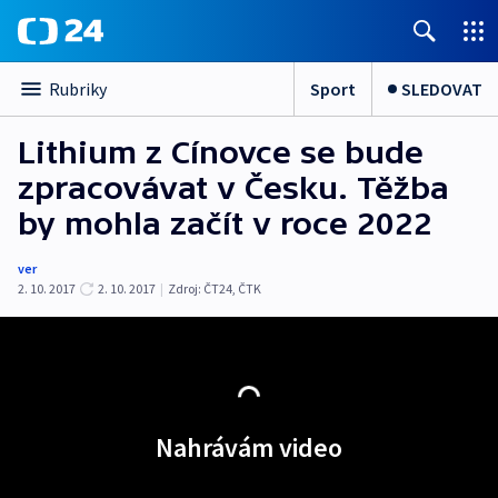
Sport
SLEDOVAT
Rubriky
Lithium z Cínovce se bude
zpracovávat v Česku. Těžba
by mohla začít v roce 2022
ver
2. 10. 2017
2. 10. 2017
|
Zdroj:
ČT24
,
ČTK
Nahrávám video