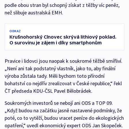
podle obou stran byl schopný získat z těžby víc peněz,
než slibuje australská EMH.
ODKAZ
Krušnohorský Cínovec skrývá lithiový poklad.
O surovinu je zájem i díky smartphonům
Pravice i lidovci jsou naopak k soukromé těžbě smířliví.
„Není ani tak podstatný vlastník, jako to, aby finální
výroba zůstala tady. Měli bychom toto přírodní
bohatství co nejdřív zrealizovat v České republice,“ řekl
ČT předseda KDU-ČSL Pavel Bělobrádek.
Soukromých investorů se nebojí ani ODS a TOP 09.
„Když budou na začátku jasně nastavené podmínky, že
poté, co to vytěží, budou vracet peníze do ekologických
opatření,“ uvedl ekonomický expert ODS Jan Skopeček.