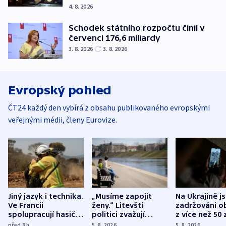
4. 8. 2026
Schodek státního rozpočtu činil v
červenci 176,6 miliardy
3. 8. 2026
3. 8. 2026
Evropský pohled
ČT24 každý den vybírá z obsahu publikovaného evropskými
veřejnými médii, členy Eurovize.
Jiný jazyk i technika.
„Musíme zapojit
Na Ukrajině j
Ve Francii
ženy.“ Litevští
zadržováni o
spolupracují hasiči z
politici zvažují
z více než 50 
různých zemí
dohodu o
Bojovali na s
před 8
h
5. 8. 2026
5. 8. 2026