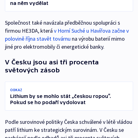
na něm vydělat
Společnost také navázala předběžnou spolupráci s
firmou HE3DA, která
v Horní Suché u Havířova začne v
polovině října stavět továrnu
na výrobu baterií mimo
jiné pro elektromobily či energetické banky.
V Česku jsou asi tři procenta
světových zásob
ODKAZ
Lithium by se mohlo stát „českou ropou“.
Pokud se ho podaří vydolovat
Podle surovinové politiky Česka schválené v létě vládou
patří lithium ke strategickým surovinám. V Česku se
nacházejí podle odhadů asi tři procenta světových