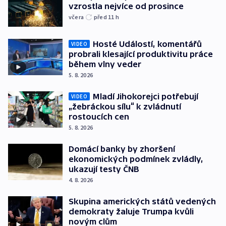
vzrostla nejvíce od prosince
včera
před 11
h
Hosté Událostí, komentářů
VIDEO
probrali klesající produktivitu práce
během vlny veder
5. 8. 2026
Mladí Jihokorejci potřebují
VIDEO
„žebráckou sílu“ k zvládnutí
rostoucích cen
5. 8. 2026
Domácí banky by zhoršení
ekonomických podmínek zvládly,
ukazují testy ČNB
4. 8. 2026
Skupina amerických států vedených
demokraty žaluje Trumpa kvůli
novým clům