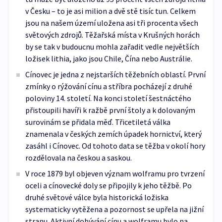
v Česku – to je asi milion a dvě stě tisíc tun. Celkem
jsou na našem území uložena asi tři procenta všech
světových zdrojů. Těžařská místa v Krušných horách
by se tak v budoucnu mohla zařadit vedle největších
ložisek lithia, jako jsou Chile, Čína nebo Austrálie.
Cínovec je jedna z nejstarších těžebních oblastí. První
zmínky o rýžování cínu a stříbra pocházejí z druhé
poloviny 14. století. Na konci století šestnáctého
přistoupili havíři k ražbě první štoly a k dolovaným
surovinám se přidala měď. Třicetiletá válka
znamenala v českých zemích úpadek hornictví, který
zasáhl i Cínovec. Od tohoto data se těžba v okolí hory
rozdělovala na českou a saskou.
V roce 1879 byl objeven význam wolframu pro tvrzení
oceli a cínovecké doly se připojily k jeho těžbě. Po
druhé světové válce byla historická ložiska
systematicky vytěžena a pozornost se upřela na jižní
stranu. Aktivní dobývání cínu a wolframu bylo na