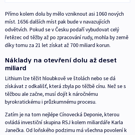
Přímo kolem dolu by mělo vzniknout asi 1060 nových
míst. 1656 dalších míst pak bude v navazujících
odvětvích. Pokud se v Česku podaří vybudovat celý
řetězec od těžby až po zpracování rudy, mohla by země
díky tomu za 21 let získat až 700 miliard korun.
Náklady na otevření dolu až deset
miliard
Lithium lze těžit hloubkově ve štolách nebo se dá
získávat z odkališť, která zbyla po těžbě cínu. Než se s
těžbou ale začne, musí dojít k náročnému
byrokratickému i průzkumnému procesu.
Zatím je na tom nejlépe Cínovecká Deponie, kterou
ovládá investiční skupina RSJ kolem miliardáře Karla
Janečka. Od loňského podzimu má všechna povolení k