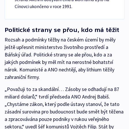
Cínovci ukončeno v roce 1991.
Politické strany se přou, kdo má těžit
Rozsah a podmínky těžby na českém území by měly
ještě upřesnit ministerstvo životního prostředí a
Báňský úřad. Politické strany se ale přou, kdo a za
jakých podmínek by měl mít na nerostné bohatství
nárok. Komunisté a ANO nechtějí, aby lithium těžily
zahraniční firmy.
„Považuji to za skandální… Zásoby se odhadují na 87
miliard dolarů,“ tvrdí předseda ANO Andrej Babiš.
„Chystáme zákon, který podle ústavy stanoví, že tato
zásadní surovina pro budoucnost bude smět být těžena
a zpracovávána pouze podniky v rukou veřejného
sektoru,“ uvedl šéf komunistů Vojtěch Filip. Stát by