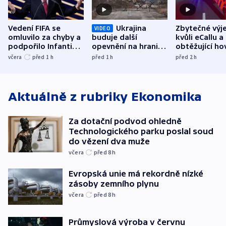
Vedení FIFA se
Ukrajina
Zbytečné výj
VIDEO
omluvilo za chyby a
buduje další
kvůli eCallu a
podpořilo Infantina.
opevnění na hranici
obtěžující ho
UEFA trvá na
s Běloruskem
zdržují záchr
včera
před 1
h
před 1
h
před 2
h
bojkotu
Aktuálně z rubriky
Ekonomika
Za dotační podvod ohledně
Technologického parku poslal soud
do vězení dva muže
včera
před 8
h
Evropská unie má rekordně nízké
zásoby zemního plynu
včera
před 8
h
Průmyslová výroba v červnu