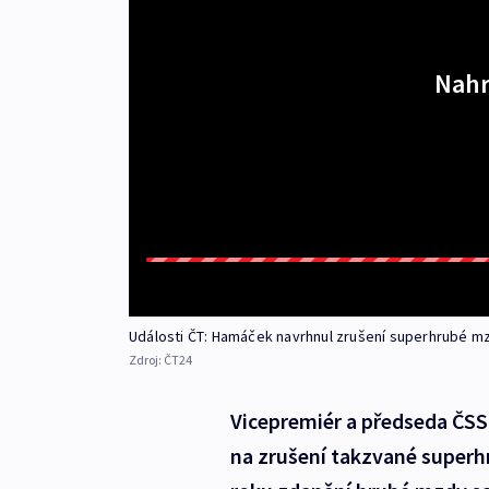
Nahr
Události ČT: Hamáček navrhnul zrušení superhrubé mz
Zdroj:
ČT24
Vicepremiér a předseda ČS
na zrušení takzvané superh