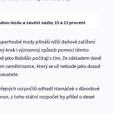
rubou mzdu a zavést sazby 15 a 23 procent
uperhrubé mzdy přináší nižší daňové zatížení
bný krok i významný způsob pomoci těmto
ě jako Babišův počítají s tím, že základem daně
em zaměstnance, který se už nebude jako dosud
avatele.
eřejných rozpočtů odhadl Hamáček v důvodové
run, z toho státní rozpočet by přišel o deset