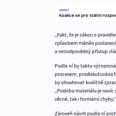
ODKAZ
Koalice se pro státní rozpoč
„Fakt, že je zákon o pravi
způsobem měněn poslanecký
a nezodpovědný přístup vlády
Podle ní by takto významná
procesem, prodiskutována by
by obsahovat kvalitně zpr
„Podoba materiálu je navíc n
věcné, tak i formální chyby,
Zároveň návrh podle ní prohl