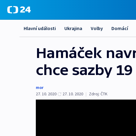
Hlavní události
Ukrajina
Volby
Domácí
Hamáček navr
chce sazby 19
mor
27. 10. 2020
27. 10. 2020
|
Zdroj:
ČTK