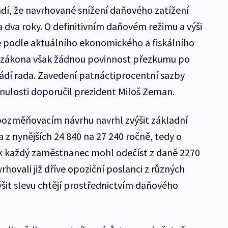
dí, že navrhované snížení daňového zatížení
 dva roky. O definitivním daňovém režimu a výši
e podle aktuálního ekonomického a fiskálního
 zákona však žádnou povinnost přezkumu po
ádí rada. Zavedení patnáctiprocentní sazby
nulosti doporučil prezident Miloš Zeman.
ozměňovacím návrhu navrhl zvýšit základní
 z nynějších 24 840 na 27 240 ročně, tedy o
ak každý zaměstnanec mohl odečíst z daně 2270
rhovali již dříve opoziční poslanci z různých
výšit slevu chtějí prostřednictvím daňového