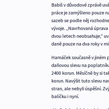
Babiš v důvodové zprávě uvá
práce je zamýšleno pouze na
sazeb se podle něj rozhodn
vývoje. „Navrhovaná úprava
dvou letech neobsahuje,“ uv
daně pouze na dva roky v mi
Hamáček současně v jiném p
daňovou slevu na poplatníka
2400 korun. Měsíčně by si t
korun. Navýšit tuto slevu nav
stran, ale nebyli úspěšní. Z
balíčku i nyní.