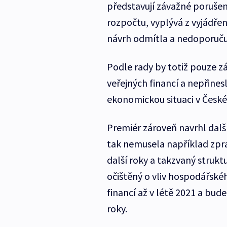
představují závažné porušen
rozpočtu, vyplývá z vyjádřen
návrh odmítla a nedoporučuj
Podle rady by totiž pouze 
veřejných financí a nepřines
ekonomickou situaci v České
Premiér zároveň navrhl dalš
tak nemusela například zpra
další roky a takzvaný struktur
očištěný o vliv hospodářské
financí až v létě 2021 a bude
roky.