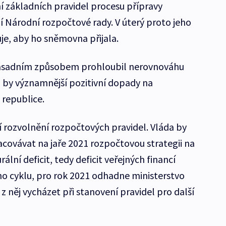
í základních pravidel procesu přípravy
í Národní rozpočtové rady. V úterý proto jeho
e, aby ho sněmovna přijala.
zásadním způsobem prohloubil nerovnováhu
l by významnější pozitivní dopady na
 republice.
í rozvolnění rozpočtových pravidel. Vláda by
covávat na jaře 2021 rozpočtovou strategii na
ální deficit, tedy deficit veřejných financí
ho cyklu, pro rok 2021 odhadne ministerstvo
 z něj vycházet při stanovení pravidel pro další