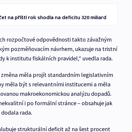
et na příští rok shodla na deficitu 320 miliard
dlech rozpočtové odpovědnosti takto závažným
m pozměňovacím návrhem, ukazuje na tristní
 k institutu fiskálních pravidel,“ uvedla rada.
 změna měla projít standardním legislativním
 měla být s relevantními institucemi a měla
acovanou makroekonomickou analýzu dopadů.
ekvalitní i po formální stránce –⁠ obsahuje jak
“ dodala rada.
ubuje strukturální deficit až na šest procent