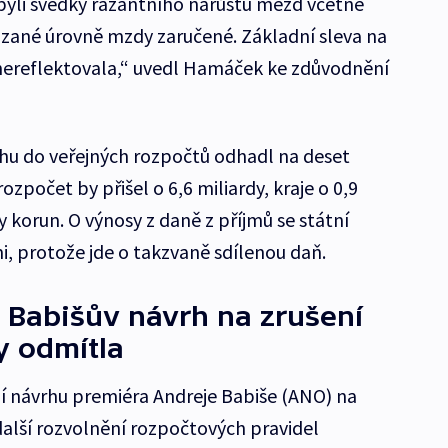
byli svědky razantního nárůstu mezd včetně
ázané úrovně mzdy zaručené. Základní sleva na
 nereflektovala,“ uvedl Hamáček ke zdůvodnění
hu do veřejných rozpočtů odhadl na deset
rozpočet by přišel o 6,6 miliardy, kraje o 0,9
y korun. O výnosy z daně z příjmů se státní
mi, protože jde o takzvaně sdílenou daň.
 Babišův návrh na zrušení
 odmítla
 návrhu premiéra Andreje Babiše (ANO) na
alší rozvolnění rozpočtových pravidel