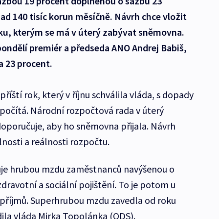
azbou 19 procent doplněnou o sazbu 23
ad 140 tisíc korun měsíčně. Návrh chce vložit
ku, kterým se má v úterý zabývat sněmovna.
 pondělí premiér a předseda ANO Andrej Babiš,
a 23 procent.
íští rok, který v říjnu schválila vláda, s dopady
počítá. Národní rozpočtová rada v úterý
oporučuje, aby ho sněmovna přijala. Návrh
lnosti a reálnosti rozpočtu.
je hrubou mzdu zaměstnanců navýšenou o
ravotní a sociální pojištění. To je potom u
příjmů. Superhrubou mzdu zavedla od roku
ila vláda Mirka Topolánka (ODS).