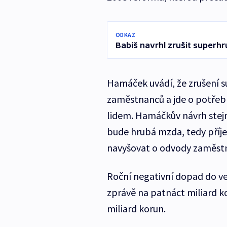
ODKAZ
Babiš navrhl zrušit superh
Hamáček uvádí, že zrušení s
zaměstnanců a jde o potře
lidem. Hamáčkův návrh stejn
bude hrubá mzda, tedy příj
navyšovat o odvody zaměstn
Roční negativní dopad do v
zprávě na patnáct miliard ko
miliard korun.