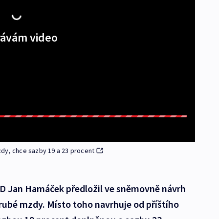
ávám video
dy, chce sazby 19 a 23 procent
SD Jan Hamáček předložil ve sněmovně návrh
rubé mzdy. Místo toho navrhuje od příštího