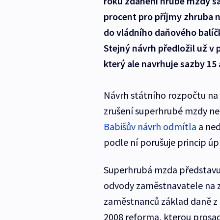
roku zdanění hrubé mzdy s
procent pro příjmy zhruba n
do vládního daňového balíč
Stejný návrh předložil už v
který ale navrhuje sazby 15 
Návrh státního rozpočtu na př
zrušení superhrubé mzdy ne
Babišův návrh odmítla
a ned
podle ní porušuje princip úp
Superhrubá mzda představu
odvody zaměstnavatele na zd
zaměstnanců základ daně z 
2008 reforma, kterou prosad