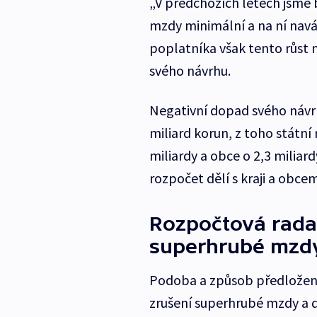
„V předchozích letech jsme 
mzdy minimální a na ní nav
poplatníka však tento růst
svého návrhu.
Negativní dopad svého návr
miliard korun, z toho státní 
miliardy a obce o 2,3 miliard
rozpočet dělí s kraji a obce
Rozpočtová rada
superhrubé mzdy
Podoba a způsob předložení
zrušení superhrubé mzdy a d