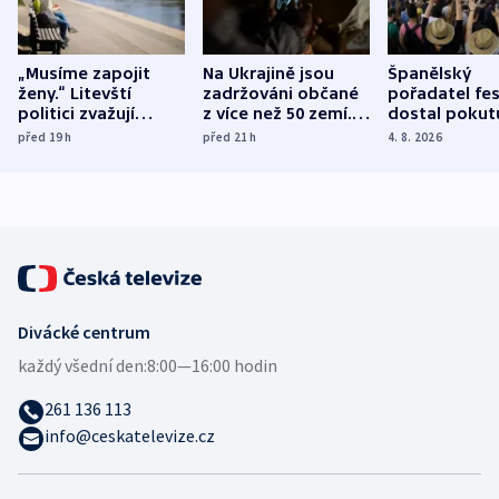
„Musíme zapojit
Na Ukrajině jsou
Španělský
ženy.“ Litevští
zadržováni občané
pořadatel fes
politici zvažují
z více než 50 zemí.
dostal pokut
dohodu o
Bojovali na straně
nekalé prakti
před 19
h
před 21
h
4. 8. 2026
demografii
Ruska
Divácké centrum
každý všední den:
8:00—16:00 hodin
261 136 113
info@ceskatelevize.cz