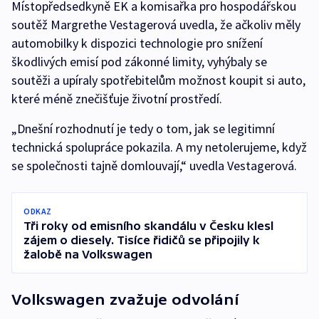
Místopředsedkyně EK a komisařka pro hospodářskou
soutěž Margrethe Vestagerová uvedla, že ačkoliv měly
automobilky k dispozici technologie pro snížení
škodlivých emisí pod zákonné limity, vyhýbaly se
soutěži a upíraly spotřebitelům možnost koupit si auto,
které méně znečišťuje životní prostředí.
„Dnešní rozhodnutí je tedy o tom, jak se legitimní
technická spolupráce pokazila. A my netolerujeme, když
se společnosti tajně domlouvají,“ uvedla Vestagerová.
ODKAZ
Tři roky od emisního skandálu v Česku klesl
zájem o diesely. Tisíce řidičů se připojily k
žalobě na Volkswagen
Volkswagen zvažuje odvolání