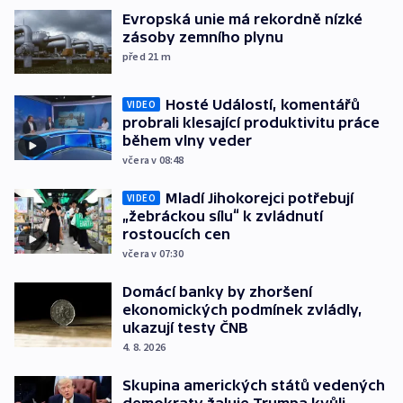
Evropská unie má rekordně nízké
zásoby zemního plynu
před 21
m
Hosté Událostí, komentářů
VIDEO
probrali klesající produktivitu práce
během vlny veder
včera v 08:48
Mladí Jihokorejci potřebují
VIDEO
„žebráckou sílu“ k zvládnutí
rostoucích cen
včera v 07:30
Domácí banky by zhoršení
ekonomických podmínek zvládly,
ukazují testy ČNB
4. 8. 2026
Skupina amerických států vedených