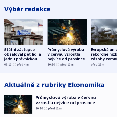
Výběr redakce
Státní zástupce
Průmyslová výroba
Evropská uni
obžaloval pět lidí a
v červnu vzrostla
rekordně níz
jednu právnickou
nejvíce od prosince
zásoby zemn
osobu v kauze
plynu
06:11
před 4
m
10:10
před 11
m
před 21
m
Bulovky
Aktuálně z rubriky
Ekonomika
Průmyslová výroba v červnu
vzrostla nejvíce od prosince
10:10
před 11
m