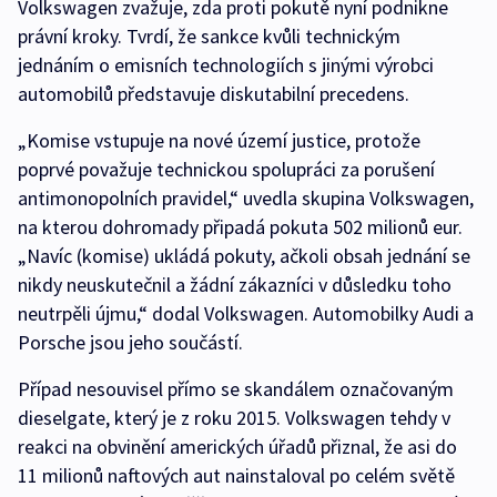
Volkswagen zvažuje, zda proti pokutě nyní podnikne
právní kroky. Tvrdí, že sankce kvůli technickým
jednáním o emisních technologiích s jinými výrobci
automobilů představuje diskutabilní precedens.
„Komise vstupuje na nové území justice, protože
poprvé považuje technickou spolupráci za porušení
antimonopolních pravidel,“ uvedla skupina Volkswagen,
na kterou dohromady připadá pokuta 502 milionů eur.
„Navíc (komise) ukládá pokuty, ačkoli obsah jednání se
nikdy neuskutečnil a žádní zákazníci v důsledku toho
neutrpěli újmu,“ dodal Volkswagen. Automobilky Audi a
Porsche jsou jeho součástí.
Případ nesouvisel přímo se skandálem označovaným
dieselgate, který je z roku 2015. Volkswagen tehdy v
reakci na obvinění amerických úřadů přiznal, že asi do
11 milionů naftových aut nainstaloval po celém světě