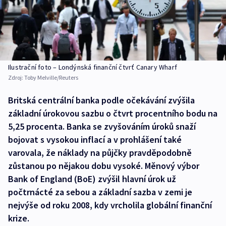
Ilustrační foto – Londýnská finanční čtvrť Canary Wharf
Zdroj:
Toby Melville/Reuters
Britská centrální banka podle očekávání zvýšila
základní úrokovou sazbu o čtvrt procentního bodu na
5,25 procenta. Banka se zvyšováním úroků snaží
bojovat s vysokou inflací a v prohlášení také
varovala, že náklady na půjčky pravděpodobně
zůstanou po nějakou dobu vysoké. Měnový výbor
Bank of England (BoE) zvýšil hlavní úrok už
počtrnácté za sebou a základní sazba v zemi je
nejvýše od roku 2008, kdy vrcholila globální finanční
krize.