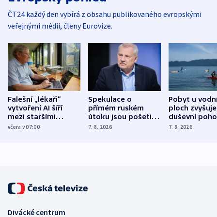
ČT24 každý den vybírá z obsahu publikovaného evropskými
veřejnými médii, členy Eurovize.
Falešní „lékaři“
Spekulace o
Pobyt u vodn
vytvoření AI šíří
přímém ruském
ploch zvyšuje
mezi staršími
útoku jsou pošetilé,
duševní poho
Poláky nebezpečné
míní estonský
ukázala
včera v 07:00
7. 8. 2026
7. 8. 2026
zdravotní rady
bezpečnostní
mezinárodní 
expert
Divácké centrum