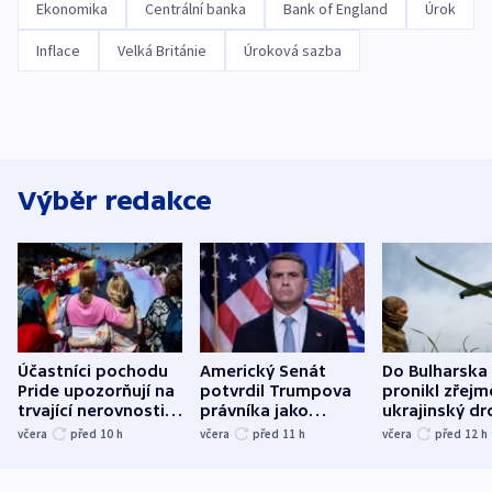
Ekonomika
Centrální banka
Bank of England
Úrok
Inflace
Velká Británie
Úroková sazba
Výběr redakce
Účastníci pochodu
Americký Senát
Do Bulharska
Pride upozorňují na
potvrdil Trumpova
pronikl zřejm
trvající nerovnosti i
právníka jako
ukrajinský dr
společenskou
ministra
explodoval k
včera
před 10
h
včera
před 11
h
včera
před 12
h
atmosféru
spravedlnosti
od plynovod