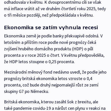
odhadovala v květnu. K dvouprocentnímu cíli se však
má inflace vrátit až ve druhém čtvrtletí roku 2025, tedy
o tři měsíce později, než předpokládala v květnu.
Ekonomika se zatím vyhnula recesi
Ekonomika země je podle banky překvapivě odolná. V
letošním a příštím roce podle nové prognózy čeká
zvýšení hrubého domácího produktu (HDP) o půl
procenta a v roce 2025 o čtvrt. V květnu předpověděla,
že HDP letos stoupne o 0,25 procenta.
Mezinárodní měnový fond nedávno uvedl, že podle jeho
prognózy britská ekonomika letos vzroste o 0,4
procenta, což bude druhý nejpomalejší růst ze zemí
skupiny G7 po Německu.
Britská ekonomika, kterou zasáhl šok z brexitu, ale
také pandemie covidu-19 a nárůst cen plynu v reakci na