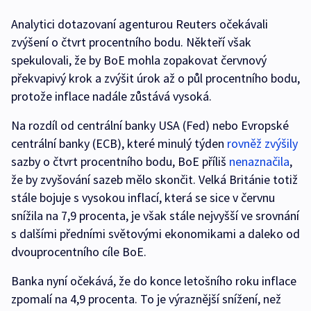
Analytici dotazovaní agenturou Reuters očekávali
zvýšení o čtvrt procentního bodu. Někteří však
spekulovali, že by BoE mohla zopakovat červnový
překvapivý krok a zvýšit úrok až o půl procentního bodu,
protože inflace nadále zůstává vysoká.
Na rozdíl od centrální banky USA (Fed) nebo Evropské
centrální banky (ECB), které minulý týden
rovněž
zvýšily
sazby o čtvrt procentního bodu, BoE příliš
nenaznačila
,
že by zvyšování sazeb mělo skončit. Velká Británie totiž
stále bojuje s vysokou inflací, která se sice v červnu
snížila na 7,9 procenta, je však stále nejvyšší ve srovnání
s dalšími předními světovými ekonomikami a daleko od
dvouprocentního cíle BoE.
Banka nyní očekává, že do konce letošního roku inflace
zpomalí na 4,9 procenta. To je výraznější snížení, než