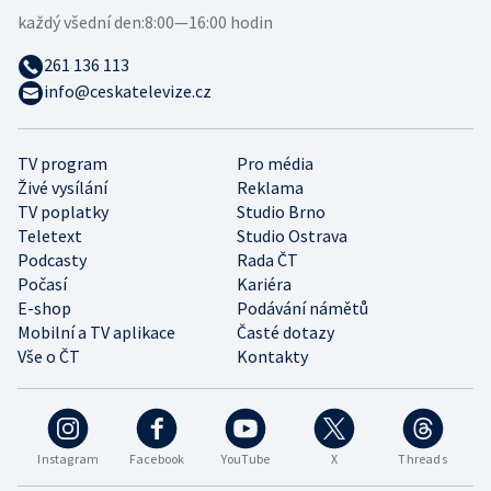
každý všední den:
8:00—16:00 hodin
261 136 113
info@ceskatelevize.cz
TV program
Pro média
Živé vysílání
Reklama
TV poplatky
Studio Brno
Teletext
Studio Ostrava
Podcasty
Rada ČT
Počasí
Kariéra
E-shop
Podávání námětů
Mobilní a TV aplikace
Časté dotazy
Vše o ČT
Kontakty
Instagram
Facebook
YouTube
X
Threads