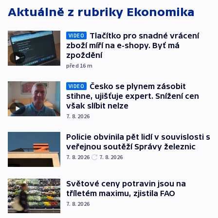
Aktuálně z rubriky
Ekonomika
Tlačítko pro snadné vrácení
VIDEO
zboží míří na e-shopy. Byť má
zpoždění
před 16
m
Česko se plynem zásobit
VIDEO
stihne, ujišťuje expert. Snížení cen
však slíbit nelze
7. 8. 2026
Policie obvinila pět lidí v souvislosti s
veřejnou soutěží Správy železnic
7. 8. 2026
7. 8. 2026
Světové ceny potravin jsou na
tříletém maximu, zjistila FAO
7. 8. 2026