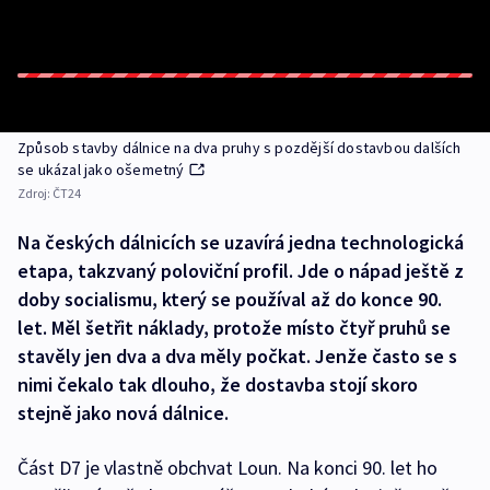
Způsob stavby dálnice na dva pruhy s pozdější dostavbou dalších
se ukázal jako ošemetný
Zdroj:
ČT24
Na českých dálnicích se uzavírá jedna technologická
etapa, takzvaný poloviční profil. Jde o nápad ještě z
doby socialismu, který se používal až do konce 90.
let. Měl šetřit náklady, protože místo čtyř pruhů se
stavěly jen dva a dva měly počkat. Jenže často se s
nimi čekalo tak dlouho, že dostavba stojí skoro
stejně jako nová dálnice.
Část D7 je vlastně obchvat Loun. Na konci 90. let ho