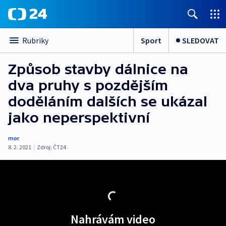
Sport
SLEDOVAT
Rubriky
Způsob stavby dálnice na
dva pruhy s pozdějším
doděláním dalších se ukázal
jako neperspektivní
mor
8. 2. 2021
|
Zdroj:
ČT24
Nahrávám video