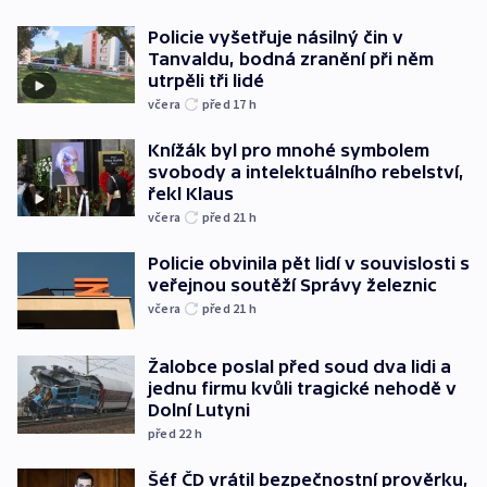
Policie vyšetřuje násilný čin v
Tanvaldu, bodná zranění při něm
utrpěli tři lidé
včera
před 17
h
Knížák byl pro mnohé symbolem
svobody a intelektuálního rebelství,
řekl Klaus
včera
před 21
h
Policie obvinila pět lidí v souvislosti s
veřejnou soutěží Správy železnic
včera
před 21
h
Žalobce poslal před soud dva lidi a
jednu firmu kvůli tragické nehodě v
Dolní Lutyni
před 22
h
Šéf ČD vrátil bezpečnostní prověrku,