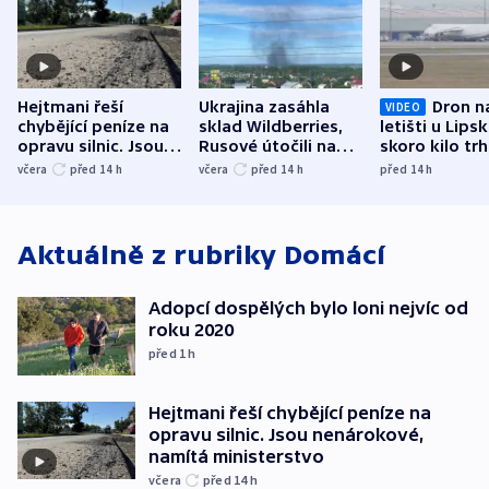
Hejtmani řeší
Ukrajina zasáhla
Dron n
VIDEO
chybějící peníze na
sklad Wildberries,
letišti u Lips
opravu silnic. Jsou
Rusové útočili na
skoro kilo trh
nenárokové, namítá
trh, hasiče či
indicie ukazuj
včera
před 14
h
včera
před 14
h
před 14
h
ministerstvo
stadion
Rusko
Aktuálně z rubriky
Domácí
Adopcí dospělých bylo loni nejvíc od
roku 2020
před 1
h
Hejtmani řeší chybějící peníze na
opravu silnic. Jsou nenárokové,
namítá ministerstvo
včera
před 14
h