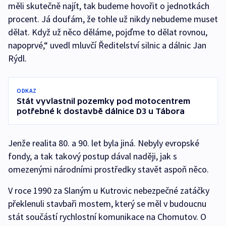
měli skutečně najít, tak budeme hovořit o jednotkách
procent. Já doufám, že tohle už nikdy nebudeme muset
dělat. Když už něco děláme, pojďme to dělat rovnou,
napoprvé,“ uvedl mluvčí Ředitelství silnic a dálnic Jan
Rýdl.
ODKAZ
Stát vyvlastnil pozemky pod motocentrem
potřebné k dostavbě dálnice D3 u Tábora
Jenže realita 80. a 90. let byla jiná. Nebyly evropské
fondy, a tak takový postup dával naději, jak s
omezenými národními prostředky stavět aspoň něco.
V roce 1990 za Slaným u Kutrovic nebezpečné zatáčky
překlenuli stavbaři mostem, který se měl v budoucnu
stát součástí rychlostní komunikace na Chomutov. O