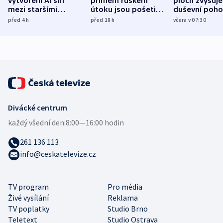
vytvoření AI šíří
přímém ruském
ploch zvyšuje
mezi staršími
útoku jsou pošetilé,
duševní poho
Poláky nebezpečné
míní estonský
ukázala
před 4
h
před 18
h
včera v 07:30
zdravotní rady
bezpečnostní
mezinárodní 
expert
Divácké centrum
každý všední den:
8:00—16:00 hodin
261 136 113
info@ceskatelevize.cz
TV program
Pro média
Živé vysílání
Reklama
TV poplatky
Studio Brno
Teletext
Studio Ostrava