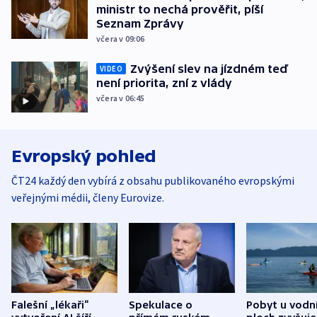
ministr to nechá prověřit, píší
Seznam Zprávy
včera v 09:06
Zvýšení slev na jízdném teď
VIDEO
není priorita, zní z vlády
včera v 06:45
Evropský pohled
ČT24 každý den vybírá z obsahu publikovaného evropskými
veřejnými médii, členy Eurovize.
Falešní „lékaři“
Spekulace o
Pobyt u vodn