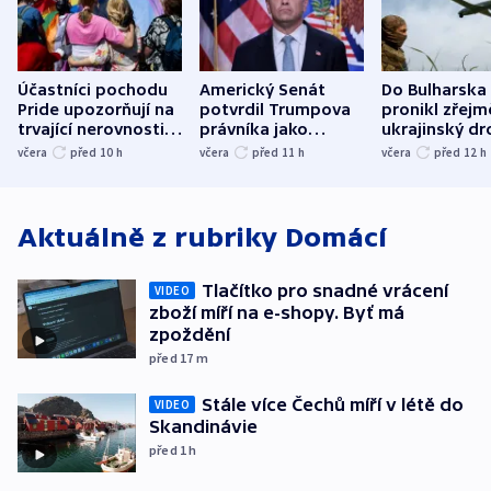
Účastníci pochodu
Americký Senát
Do Bulharska
Pride upozorňují na
potvrdil Trumpova
pronikl zřejm
trvající nerovnosti i
právníka jako
ukrajinský dr
společenskou
ministra
explodoval k
včera
před 10
h
včera
před 11
h
včera
před 12
h
atmosféru
spravedlnosti
od plynovod
Aktuálně z rubriky
Domácí
Tlačítko pro snadné vrácení
VIDEO
zboží míří na e-shopy. Byť má
zpoždění
před 17
m
Stále více Čechů míří v létě do
VIDEO
Skandinávie
před 1
h