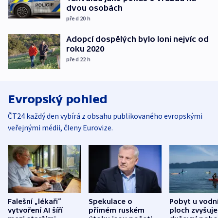
dvou osobách
před 20
h
Adopcí dospělých bylo loni nejvíc od
roku 2020
před 22
h
Evropský pohled
ČT24 každý den vybírá z obsahu publikovaného evropskými
veřejnými médii, členy Eurovize.
Falešní „lékaři“
Spekulace o
Pobyt u vodn
vytvoření AI šíří
přímém ruském
ploch zvyšuje