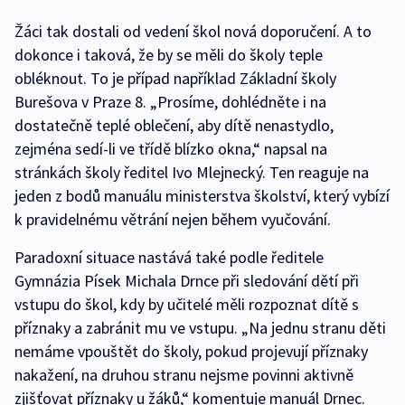
Žáci tak dostali od vedení škol nová doporučení. A to
dokonce i taková, že by se měli do školy teple
obléknout. To je případ například Základní školy
Burešova v Praze 8. „Prosíme, dohlédněte i na
dostatečně teplé oblečení, aby dítě nenastydlo,
zejména sedí-li ve třídě blízko okna,“ napsal na
stránkách školy ředitel Ivo Mlejnecký. Ten reaguje na
jeden z bodů manuálu ministerstva školství, který vybízí
k pravidelnému větrání nejen během vyučování.
Paradoxní situace nastává také podle ředitele
Gymnázia Písek Michala Drnce při sledování dětí při
vstupu do škol, kdy by učitelé měli rozpoznat dítě s
příznaky a zabránit mu ve vstupu. „Na jednu stranu děti
nemáme vpouštět do školy, pokud projevují příznaky
nakažení, na druhou stranu nejsme povinni aktivně
zjišťovat příznaky u žáků,“ komentuje manuál Drnec.