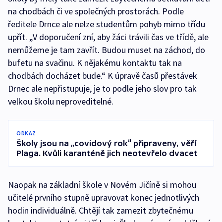
na chodbách či ve společných prostorách. Podle
ředitele Drnce ale nelze studentům pohyb mimo třídu
upřít. „V doporučení zní, aby žáci trávili čas ve třídě, ale
nemůžeme je tam zavřít. Budou muset na záchod, do
bufetu na svačinu. K nějakému kontaktu tak na
chodbách docházet bude.“ K úpravě časů přestávek
Drnec ale nepřistupuje, je to podle jeho slov pro tak
velkou školu neproveditelné.
ODKAZ
Školy jsou na „covidový rok“ připraveny, věří
Plaga. Kvůli karanténě jich neotevřelo dvacet
Naopak na základní škole v Novém Jičíně si mohou
učitelé prvního stupně upravovat konec jednotlivých
hodin individuálně. Chtějí tak zamezit zbytečnému