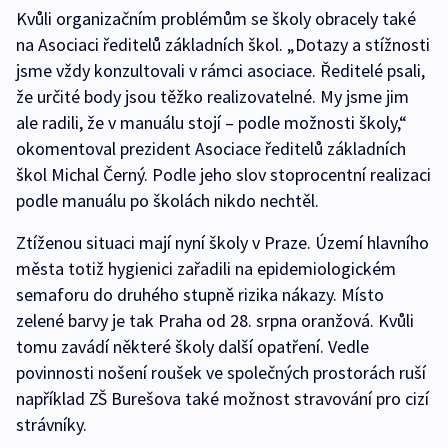
Kvůli organizačním problémům se školy obracely také
na Asociaci ředitelů základních škol. „Dotazy a stížnosti
jsme vždy konzultovali v rámci asociace. Ředitelé psali,
že určité body jsou těžko realizovatelné. My jsme jim
ale radili, že v manuálu stojí – podle možnosti školy,“
okomentoval prezident Asociace ředitelů základních
škol Michal Černý. Podle jeho slov stoprocentní realizaci
podle manuálu po školách nikdo nechtěl.
Ztíženou situaci mají nyní školy v Praze. Území hlavního
města totiž hygienici zařadili na epidemiologickém
semaforu do druhého stupně rizika nákazy. Místo
zelené barvy je tak Praha od 28. srpna oranžová. Kvůli
tomu zavádí některé školy další opatření. Vedle
povinnosti nošení roušek ve společných prostorách ruší
například ZŠ Burešova také možnost stravování pro cizí
strávníky.