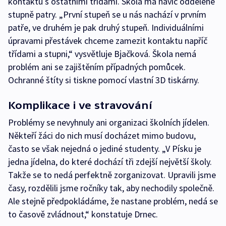
kontaktu s ostatními třídami. Škola má navíc oddělené
stupně patry. „První stupeň se u nás nachází v prvním
patře, ve druhém je pak druhý stupeň. Individuálními
úpravami přestávek chceme zamezit kontaktu napříč
třídami a stupni,“ vysvětluje Bjačková. Škola nemá
problém ani se zajištěním případných pomůcek.
Ochranné štíty si tiskne pomocí vlastní 3D tiskárny.
Komplikace i ve stravování
Problémy se nevyhnuly ani organizaci školních jídelen.
Někteří žáci do nich musí docházet mimo budovu,
často se však nejedná o jediné studenty. „V Písku je
jedna jídelna, do které dochází tři zdejší největší školy.
Takže se to nedá perfektně zorganizovat. Upravili jsme
časy, rozdělili jsme ročníky tak, aby nechodily společně.
Ale stejně předpokládáme, že nastane problém, nedá se
to časově zvládnout,“ konstatuje Drnec.