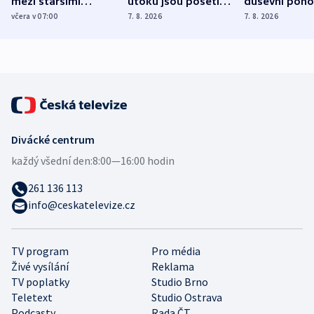
mezi staršími
útoku jsou pošetilé,
duševní poho
Poláky nebezpečné
míní estonský
ukázala
včera v 07:00
7. 8. 2026
7. 8. 2026
zdravotní rady
bezpečnostní
mezinárodní 
expert
Divácké centrum
každý všední den:
8:00—16:00 hodin
261 136 113
info@ceskatelevize.cz
TV program
Pro média
Živé vysílání
Reklama
TV poplatky
Studio Brno
Teletext
Studio Ostrava
Podcasty
Rada ČT