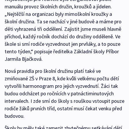
manuálu provoz školních družin, kroužků a jídelen.
„Nejtěžší na organizaci byly mimoškolní kroužky a
školní družina. Ta se nachází v jiné budově a máme pro
děti vyhrazená tři oddělení. Zajistit jsme museli hlavně
příchod, každý ročník dochází do družiny odděleně. Ve
škole si smí rodiče vyzvednout jen prvňáky, a to pouze
tento týden,“ popisuje ředitelka Základní školy Příbor
Jarmila Bjačková.
Nová pravidla pro školní družinu platí také ve
zmiňované ZŠ v Praze 8, kde kvůli velkému počtu dětí
vytvořili harmonogram pro jejich vyzvednutí. Žáci tak
budou odcházet po ročnících v patnáctiminutových
intervalech. I zde smí do školy s rouškou vstoupit pouze
rodiče žáků prvních tříd, ostatní musí čekat venku před
budovou.
Školy by měly také zamezit zbytečnému setkávání dětí