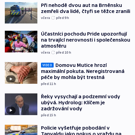
Při nehodě dvou aut na Brněnsku
zemřeli dva lidé, čtyři se těžce zranili
včera
před 9
h
Účastníci pochodu Pride upozorňují
na trvající nerovnosti i společenskou
atmosféru
včera
před 10
h
Domovu Mutice hrozí
VIDEO
maximální pokuta. Neregistrovaná
péče by mohla být trestná
před 11
h
Řeky vysychají a podzemní vody
ubývá. Hydrolog: Klíčem je
zadržování vody
před 15
h
Policie vyšetřuje pobodání v
Tanvaldu jako pokus o vraždu na