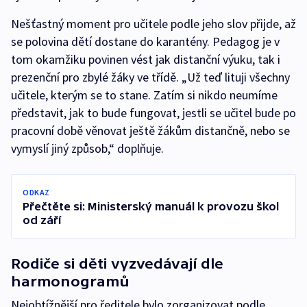
Nešťastný moment pro učitele podle jeho slov přijde, až
se polovina dětí dostane do karantény. Pedagog je v
tom okamžiku povinen vést jak distanční výuku, tak i
prezenční pro zbylé žáky ve třídě. „Už teď lituji všechny
učitele, kterým se to stane. Zatím si nikdo neumíme
představit, jak to bude fungovat, jestli se učitel bude po
pracovní době věnovat ještě žákům distančně, nebo se
vymyslí jiný způsob,“ doplňuje.
ODKAZ
Přečtěte si: Ministerský manuál k provozu škol
od září
Rodiče si děti vyzvedávají dle
harmonogramů
Nejobtížnější pro ředitele bylo zorganizovat podle