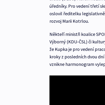
úředníky. Pro vedení třetí s
oslovil ředitelku legislativ
rozvoj Marii Kotrlou.
Někteří ministři koalice SP
Výborný (KDU-ČSL) či kultur
že Kupka je pro vedení pracov
kroky z posledních dvou dní
vznikne harmonogram vylepše