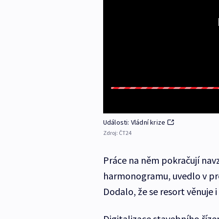
Události: Vládní krize
Zdroj:
ČT24
Práce na něm pokračují navz
harmonogramu, uvedlo v proh
Dodalo, že se resort věnuje
Digitalizace stavebního říze