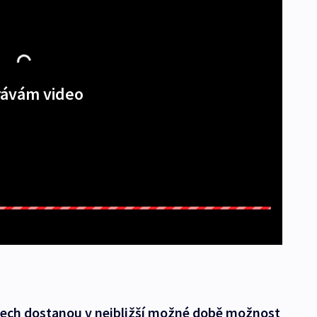
ávám video
dech dostanou v nejbližší možné době možnost