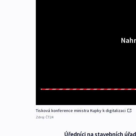
Nahr
Tisková konference ministra Kupky k digitalizaci
Zdroj:
ČT24
Úředníci na stavebních úřa