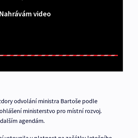
Nahrávám video
dory odvolání ministra Bartoše podle
lášení ministerstvo pro místní rozvoj.
 i dalším agendám.
ní vstoupila v platnost na začátku letošního