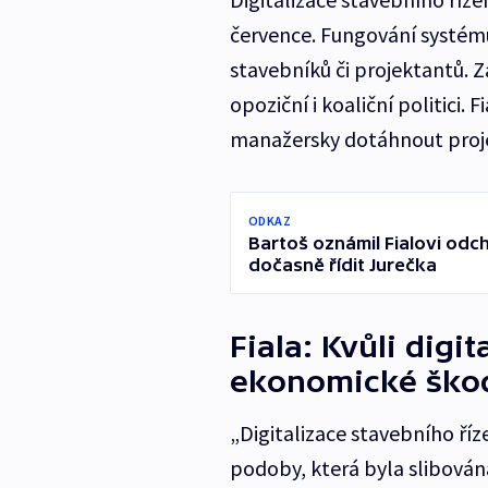
července. Fungování systému 
stavebníků či projektantů. Z
opoziční i koaliční politici. 
manažersky dotáhnout proj
ODKAZ
Bartoš oznámil Fialovi odch
dočasně řídit Jurečka
Fiala: Kvůli digit
ekonomické ško
„Digitalizace stavebního říz
podoby, která byla slibován