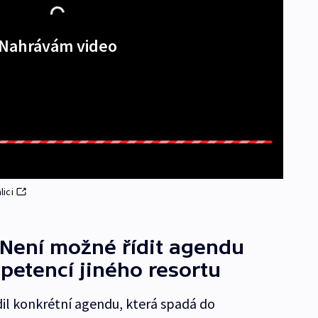
Nahrávám video
lici
 Není možné řídit agendu
petencí jiného resortu
dil konkrétní agendu, která spadá do