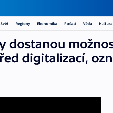
Svět
Regiony
Ekonomika
Počasí
Věda
Kultura
y dostanou možnost
ed digitalizací, oz