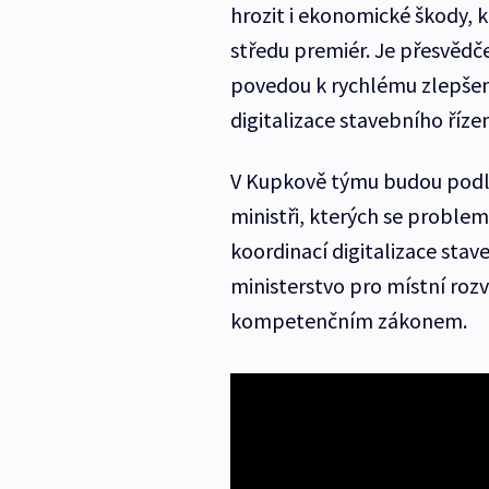
hrozit i ekonomické škody, 
středu premiér. Je přesvědč
povedou k rychlému zlepšen
digitalizace stavebního řízen
V Kupkově týmu budou podle 
ministři, kterých se proble
koordinací digitalizace stav
ministerstvo pro místní rozv
kompetenčním zákonem.