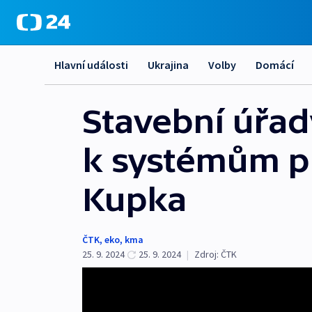
Hlavní události
Ukrajina
Volby
Domácí
Stavební úřad
k systémům př
Kupka
ČTK
,
eko
,
kma
25. 9. 2024
25. 9. 2024
|
Zdroj:
ČTK