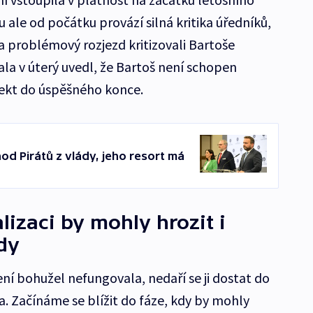
ale od počátku provází silná kritika úředníků,
a problémový rozjezd kritizovali Bartoše
Fiala v úterý uvedl, že Bartoš není schopen
ekt do úspěšného konce.
od Pirátů z vlády, jeho resort má
alizaci by mohly hrozit i
dy
ení bohužel nefungovala, nedaří se ji dostat do
a. Začínáme se blížit do fáze, kdy by mohly