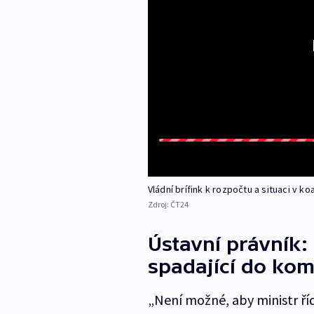
Vládní brífink k rozpočtu a situaci v koa
Zdroj:
ČT24
Ústavní právník:
spadající do kom
„Není možné, aby ministr ří