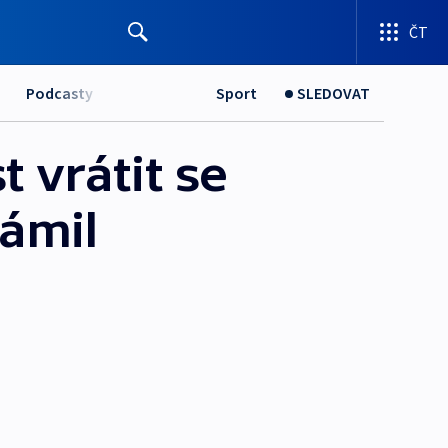
ČT
Podcasty
Sport
SLEDOVAT
 vrátit se
námil