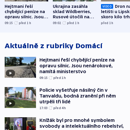
Hejtmani řeší
Ukrajina zasáhla
Dron n
VIDEO
chybějící peníze na
sklad Wildberries,
letišti u Lips
opravu silnic. Jsou
Rusové útočili na
skoro kilo trh
nenárokové, namítá
trh, hasiče či
indicie ukazuj
09:15
před 1
h
09:02
před 1
h
před 1
h
ministerstvo
stadion
Rusko
Aktuálně z rubriky
Domácí
Hejtmani řeší chybějící peníze na
opravu silnic. Jsou nenárokové,
namítá ministerstvo
09:15
před 1
h
Policie vyšetřuje násilný čin v
Tanvaldu, bodná zranění při něm
utrpěli tři lidé
17:03
před 4
h
Knížák byl pro mnohé symbolem
svobody a intelektuálního rebelství,