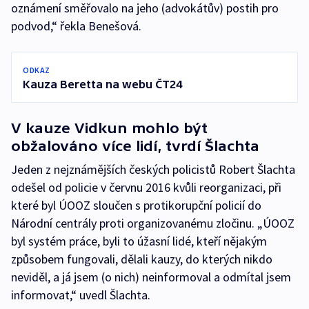
oznámení směřovalo na jeho (advokátův) postih pro
podvod,“ řekla Benešová.
ODKAZ
Kauza Beretta na webu ČT24
V kauze Vidkun mohlo být
obžalováno více lidí, tvrdí Šlachta
Jeden z nejznámějších českých policistů Robert Šlachta
odešel od policie v červnu 2016 kvůli reorganizaci, při
které byl ÚOOZ sloučen s protikorupční policií do
Národní centrály proti organizovanému zločinu. „ÚOOZ
byl systém práce, byli to úžasní lidé, kteří nějakým
způsobem fungovali, dělali kauzy, do kterých nikdo
neviděl, a já jsem (o nich) neinformoval a odmítal jsem
informovat,“ uvedl Šlachta.