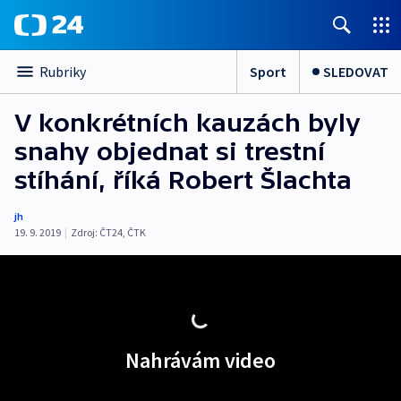
Sport
SLEDOVAT
Rubriky
V konkrétních kauzách byly
snahy objednat si trestní
stíhání, říká Robert Šlachta
jh
19. 9. 2019
|
Zdroj:
ČT24
,
ČTK
Nahrávám video