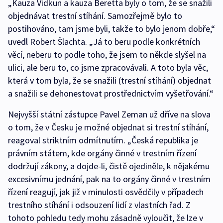
„Kauza Vidkun a kauza Beretta byly o tom, že se snažili
objednávat trestní stíhání. Samozřejmě bylo to
postihováno, tam jsme byli, takže to bylo jenom dobře,“
uvedl Robert Šlachta. „Já to beru podle konkrétních
věcí, neberu to podle toho, že jsem to někde slyšel na
ulici, ale beru to, co jsme zpracovávali. A toto byla věc,
která v tom byla, že se snažili (trestní stíhání) objednat
a snažili se dehonestovat prostřednictvím vyšetřování.“
Nejvyšší státní zástupce Pavel Zeman už dříve na slova
o tom, že v Česku je možné objednat si trestní stíhání,
reagoval striktním odmítnutím. „Česká republika je
právním státem, kde orgány činné v trestním řízení
dodržují zákony, a dojde-li, čistě ojediněle, k nějakému
excesivnímu jednání, pak na to orgány činné v trestním
řízení reagují, jak již v minulosti osvědčily v případech
trestního stíhání i odsouzení lidí z vlastních řad. Z
tohoto pohledu tedy mohu zásadně vyloučit, že lze v