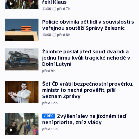
řekl Klaus
11:30
před 7
h
Policie obvinila pět lidí v souvislosti s
veřejnou soutěží Správy železnic
13:08
před 8
h
Žalobce poslal před soud dva lidi a
jednu firmu kvůli tragické nehodě v
Dolní Lutyni
před 9
h
Šéf ČD vrátil bezpečnostní prověrku,
ministr to nechá prověřit, píší
Seznam Zprávy
před 12
h
Zvýšení slev na jízdném teď
VIDEO
není priorita, zní z vlády
před 15
h