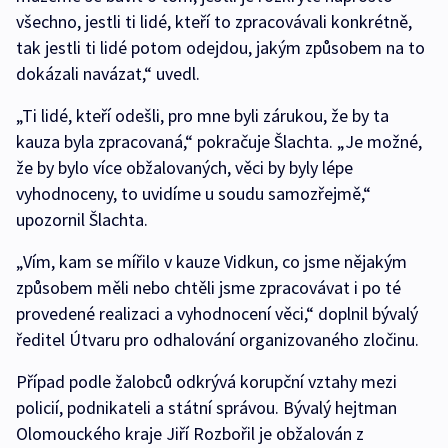
všechno, jestli ti lidé, kteří to zpracovávali konkrétně,
tak jestli ti lidé potom odejdou, jakým způsobem na to
dokázali navázat,“ uvedl.
„Ti lidé, kteří odešli, pro mne byli zárukou, že by ta
kauza byla zpracovaná,“ pokračuje Šlachta. „Je možné,
že by bylo více obžalovaných, věci by byly lépe
vyhodnoceny, to uvidíme u soudu samozřejmě,“
upozornil Šlachta.
„Vím, kam se mířilo v kauze Vidkun, co jsme nějakým
způsobem měli nebo chtěli jsme zpracovávat i po té
provedené realizaci a vyhodnocení věci,“ doplnil bývalý
ředitel Útvaru pro odhalování organizovaného zločinu.
Případ podle žalobců odkrývá korupční vztahy mezi
policií, podnikateli a státní správou. Bývalý hejtman
Olomouckého kraje Jiří Rozbořil je obžalován z