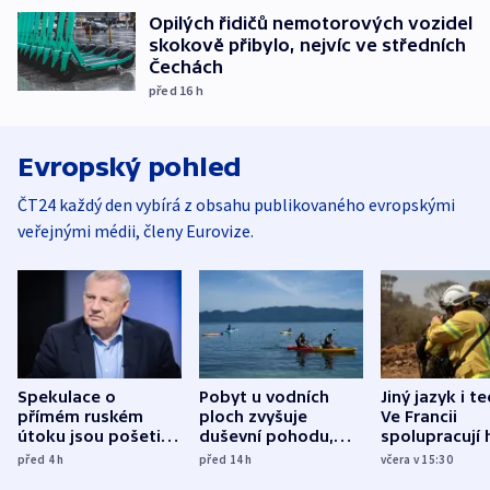
Opilých řidičů nemotorových vozidel
skokově přibylo, nejvíc ve středních
Čechách
před 16
h
Evropský pohled
ČT24 každý den vybírá z obsahu publikovaného evropskými
veřejnými médii, členy Eurovize.
Spekulace o
Pobyt u vodních
Jiný jazyk i t
přímém ruském
ploch zvyšuje
Ve Francii
útoku jsou pošetilé,
duševní pohodu,
spolupracují h
míní estonský
ukázala
různých zemí
před 4
h
před 14
h
včera v 15:30
bezpečnostní
mezinárodní studie