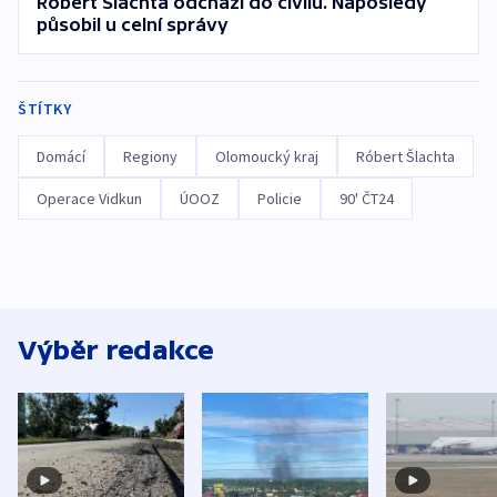
Robert Šlachta odchází do civilu. Naposledy
působil u celní správy
ŠTÍTKY
Domácí
Regiony
Olomoucký kraj
Róbert Šlachta
Operace Vidkun
ÚOOZ
Policie
90' ČT24
Výběr redakce