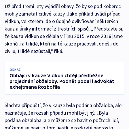
Už před třemi lety vyjádřil obavy, že by se pod koberec
mohly zametat citlivé kauzy. Jako příklad uvádí případ
Vidkun, ve kterém jde o údajné ovlivňování některých
kauz a úniky informací z trestních spisů. „Představte si,
že kauza Vidkun se dělala v říjnu 2015, v roce 2016 jsme
skončili a ti lidé, kteří na té kauze pracovali, odešli do
civilu, ti lidé nezůstali,“ říká.
ODKAZ
Obhájci v kauze Vidkun chtějí předběžné
projednání obžaloby. Podnět podal i advokát
exhejtmana Rozbořila
Šlachta připouští, že v kauze byla podána obžaloba, ale
naznačuje, že rozsah případu mohl být jiný. „Byla
podána obžaloba, ale můžeme se bavit o počtech lidí,
můžeme se bavit o tom, jestli je rozkryté naprosto