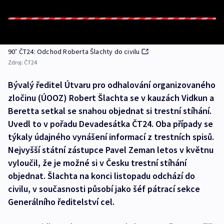
90’ ČT24: Odchod Roberta Šlachty do civilu
Zdroj:
ČT24
Bývalý ředitel Útvaru pro odhalování organizovaného
zločinu (ÚOOZ) Robert Šlachta se v kauzách Vidkun a
Beretta setkal se snahou objednat si trestní stíhání.
Uvedl to v pořadu Devadesátka ČT24. Oba případy se
týkaly údajného vynášení informací z trestních spisů.
Nejvyšší státní zástupce Pavel Zeman letos v květnu
vyloučil, že je možné si v Česku trestní stíhání
objednat. Šlachta na konci listopadu odchází do
civilu, v současnosti působí jako šéf pátrací sekce
Generálního ředitelství cel.