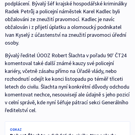
podplácení. Bývalý šéf krajské hospodářské kriminálky
Radek Petrůj a policejní náměstek Karel Kadlec byli
obžalováni ze zneužití pravomocí. Kadlec je navíc
obžalován i z přijetí úplatku a olomoucký podnikatel
Ivan Kyselý z účastenství na zneužití pravomoci úřední
osoby.
Bývalý ředitel ÚOOZ Robert Šlachta v pořadu 90' ČT24
komentoval také další známé kauzy své policejní
kariéry, včetně zásahu přímo na Úřadě vlády, nebo
rozhodnutí odejít ke konci listopadu po téměř třiceti
letech do civilu. Šlachta nyní konkrétní důvody odchodu
komentovat nechce, nesouvisejí ale údajně s jeho pozicí
v celní správě, kde nyní šéfuje pátrací sekci Generálního
ředitelství cel.
ODKAZ