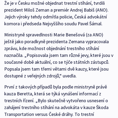
Že je v Česku možné objednat trestní stíhání, tvrdili
prezident Miloš Zeman a premiér Andrej Babiš (ANO).
Jejich výroky tehdy odmítla policie, Česká advokátní
komora i předseda Nejvyššího soudu Pavel Šámal.
Ministryně spravedlnosti Marie Benešová (za ANO)
ještě jako poradkyně prezidenta Zemana vypracovala
zprávu, kde možnost objednání trestního stíhání
naznačila. „Popisovala jsem tam různé jevy, které jsou v
současné době aktuální, co se týče státních zástupců.
Popsala jsem tam třemi větami dvě kauzy, které jsou
dostupné z veřejných zdrojů,“ uvedla.
První z takových případů byla podle ministryně právě
kauza Beretta, která se týká vynášení informací z
trestních řízení. „Bylo skutečně vytvořeno usnesení o
zahájení trestního stíhání na advokáta v kauze Škoda
Transportation versus České dráhy. To trestní