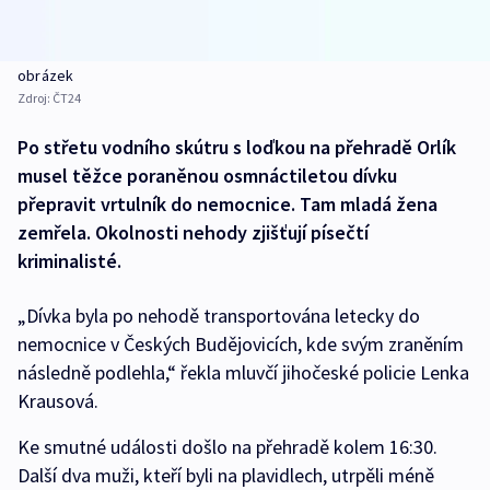
obrázek
Zdroj:
ČT24
Po střetu vodního skútru s loďkou na přehradě Orlík
musel těžce poraněnou osmnáctiletou dívku
přepravit vrtulník do nemocnice. Tam mladá žena
zemřela. Okolnosti nehody zjišťují písečtí
kriminalisté.
„Dívka byla po nehodě transportována letecky do
nemocnice v Českých Budějovicích, kde svým zraněním
následně podlehla,“ řekla mluvčí jihočeské policie Lenka
Krausová.
Ke smutné události došlo na přehradě kolem 16:30.
Další dva muži, kteří byli na plavidlech, utrpěli méně