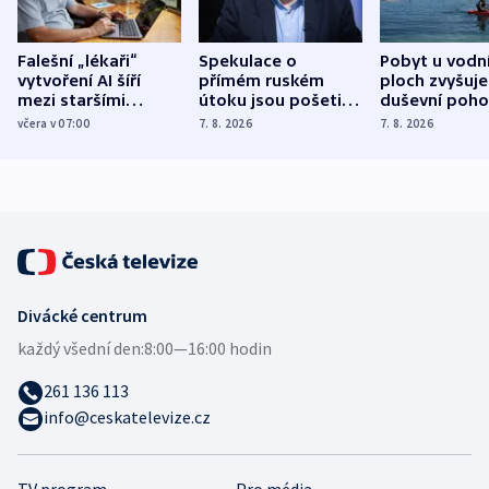
Falešní „lékaři“
Spekulace o
Pobyt u vodn
vytvoření AI šíří
přímém ruském
ploch zvyšuje
mezi staršími
útoku jsou pošetilé,
duševní poho
Poláky nebezpečné
míní estonský
ukázala
včera v 07:00
7. 8. 2026
7. 8. 2026
zdravotní rady
bezpečnostní
mezinárodní 
expert
Divácké centrum
každý všední den:
8:00—16:00 hodin
261 136 113
info@ceskatelevize.cz
TV program
Pro média