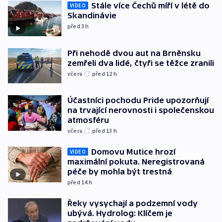
Stále více Čechů míří v létě do
VIDEO
Skandinávie
před 3
h
Při nehodě dvou aut na Brněnsku
zemřeli dva lidé, čtyři se těžce zranili
včera
před 12
h
Účastníci pochodu Pride upozorňují
na trvající nerovnosti i společenskou
atmosféru
včera
před 13
h
Domovu Mutice hrozí
VIDEO
maximální pokuta. Neregistrovaná
péče by mohla být trestná
před 14
h
Řeky vysychají a podzemní vody
ubývá. Hydrolog: Klíčem je