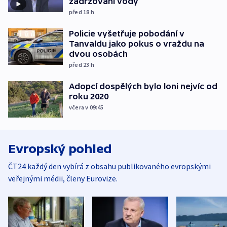
zadržování vody
před 18
h
Policie vyšetřuje pobodání v
Tanvaldu jako pokus o vraždu na
dvou osobách
před 23
h
Adopcí dospělých bylo loni nejvíc od
roku 2020
včera v 09:45
Evropský pohled
ČT24 každý den vybírá z obsahu publikovaného evropskými
veřejnými médii, členy Eurovize.