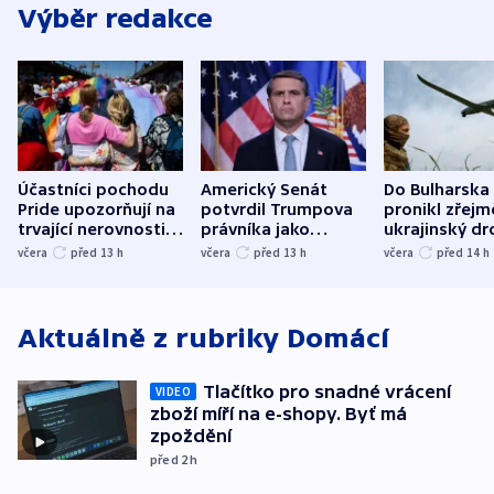
Výběr redakce
Účastníci pochodu
Americký Senát
Do Bulharska
Pride upozorňují na
potvrdil Trumpova
pronikl zřejm
trvající nerovnosti i
právníka jako
ukrajinský dr
společenskou
ministra
explodoval k
včera
před 13
h
včera
před 13
h
včera
před 14
h
atmosféru
spravedlnosti
od plynovod
Aktuálně z rubriky
Domácí
Tlačítko pro snadné vrácení
VIDEO
zboží míří na e-shopy. Byť má
zpoždění
před 2
h