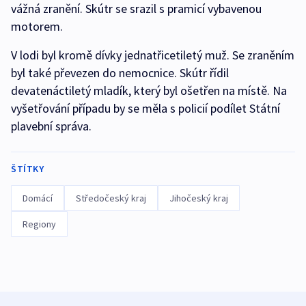
vážná zranění. Skútr se srazil s pramicí vybavenou
motorem.
V lodi byl kromě dívky jednatřicetiletý muž. Se zraněním
byl také převezen do nemocnice. Skútr řídil
devatenáctiletý mladík, který byl ošetřen na místě. Na
vyšetřování případu by se měla s policií podílet Státní
plavební správa.
ŠTÍTKY
Domácí
Středočeský kraj
Jihočeský kraj
Regiony