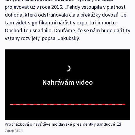
projevovat už v roce 2016. „Tehdy vstoupila v platnost
dohoda, která odstraňovala cla a překážky dovozů. Je
tam vidět signifikantní nárůst v exportu i importu.
Obchod to usnadnilo. Doufáme, že se nám bude dařit ty
vztahy rozvíjet,“ popsal Jakubský.
Nahrávám video
Procházková o návštěvě moldavské prezidentky Sanduové
Zdroj:
ČT24