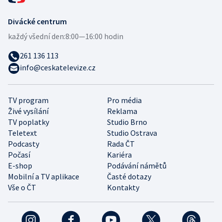
Divácké centrum
každý všední den:
8:00—16:00 hodin
261 136 113
info@ceskatelevize.cz
TV program
Pro média
Živé vysílání
Reklama
TV poplatky
Studio Brno
Teletext
Studio Ostrava
Podcasty
Rada ČT
Počasí
Kariéra
E-shop
Podávání námětů
Mobilní a TV aplikace
Časté dotazy
Vše o ČT
Kontakty