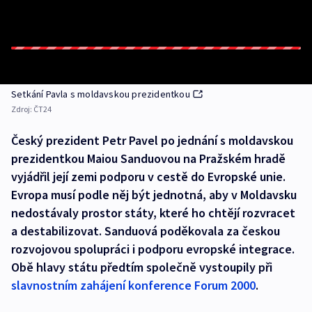
Setkání Pavla s moldavskou prezidentkou
Zdroj:
ČT24
Český prezident Petr Pavel po jednání s moldavskou
prezidentkou Maiou Sanduovou na Pražském hradě
vyjádřil její zemi podporu v cestě do Evropské unie.
Evropa musí podle něj být jednotná, aby v Moldavsku
nedostávaly prostor státy, které ho chtějí rozvracet
a destabilizovat. Sanduová poděkovala za českou
rozvojovou spolupráci i podporu evropské integrace.
Obě hlavy státu předtím společně vystoupily při
slavnostním zahájení konference Forum 2000
.