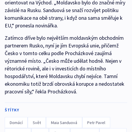
orientovat na Východ. „Moldavsko bylo do značné míry
závislé na Rusku. Sanduová se snaží rozvíjet politiku
komunikace na obě strany, i když ona sama směřuje k
EU,“ pronesla novinářka.
Zatímco dříve bylo největším moldavským obchodním
partnerem Rusko, nyní je jím Evropská unie, přičemž
Česko v tomto celku podle Procházkové zaujímá
významné místo. „Česko může udělat hodně. Nejen v
rétorické rovině, ale i v investicích do místního
hospodářství, které Moldavsku chybí nejvíce. Tamní
ekonomiku totiž brzdí obrovská korupce a nedostatek
pracovní síly,“ řekla Procházková.
ŠTÍTKY
Domácí
Svět
Maia Sanduová
Petr Pavel