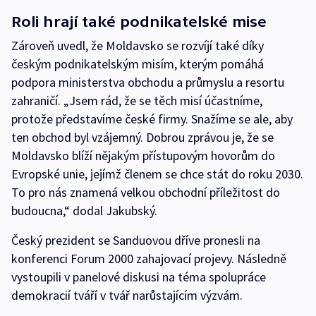
Roli hrají také podnikatelské mise
Zároveň uvedl, že Moldavsko se rozvíjí také díky
českým podnikatelským misím, kterým pomáhá
podpora ministerstva obchodu a průmyslu a resortu
zahraničí. „Jsem rád, že se těch misí účastníme,
protože představíme české firmy. Snažíme se ale, aby
ten obchod byl vzájemný. Dobrou zprávou je, že se
Moldavsko blíží nějakým přístupovým hovorům do
Evropské unie, jejímž členem se chce stát do roku 2030.
To pro nás znamená velkou obchodní příležitost do
budoucna,“ dodal Jakubský.
Český prezident se Sanduovou dříve pronesli na
konferenci Forum 2000 zahajovací projevy. Následně
vystoupili v panelové diskusi na téma spolupráce
demokracií tváří v tvář narůstajícím výzvám.