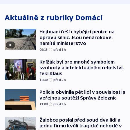
Aktuálně z rubriky
Domácí
Hejtmani řeší chybějící peníze na
opravu silnic. Jsou nenárokové,
namítá ministerstvo
09:15
před 1
h
Knížák byl pro mnohé symbolem
svobody a intelektuálního rebelství,
řekl Klaus
11:30
před 2
h
Policie obvinila pět lidí v souvislosti s
veřejnou soutěží Správy železnic
13:08
před 3
h
Žalobce poslal před soud dva lidi a
jednu firmu kvůli tragické nehodě v