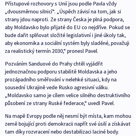
Přístupové rozhovory s Unií jsou podle Pavla vždy
„dvousměrnou silnicí“. „Úspěch závisí na tom, jak si
strany jdou naproti. Ze strany Česka je plná podpora,
aby Moldavsko bylo přijaté do EU co nejdříve. Pokud se
bude dařit splňovat složité legislativní i jiné úkoly tak,
aby ekonomika a sociální systém byly sladěné, považuji
za realistický termín 2030,“ pronesl Pavel.
Pozváním Sanduové do Prahy chtěl vyjádřit
jednoznačnou podporu stabilitě Moldavska a jeho
prozápadního směřování v nelehké situaci, kdy na
sousední Ukrajině vede Rusko agresivní válku.
„Moldavsko samo je cílem velice silného destruktivního
působení ze strany Ruské federace,“ uvedl Pavel.
Na mapě Evropy podle něj nesmí být místa, kam mohou
země bojující proti demokracii napřít své úsilí a získávat
tam díky rozvracení nebo destabilizaci laciné body.