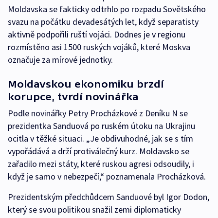
Moldavska se fakticky odtrhlo po rozpadu Sovětského
svazu na počátku devadesátých let, když separatisty
aktivně podpořili ruští vojáci. Dodnes je v regionu
rozmístěno asi 1500 ruských vojáků, které Moskva
označuje za mírové jednotky.
Moldavskou ekonomiku brzdí
korupce, tvrdí novinářka
Podle novinářky Petry Procházkové z Deníku N se
prezidentka Sanduová po ruském útoku na Ukrajinu
ocitla v těžké situaci. „Je obdivuhodné, jak se s tím
vypořádává a drží protiválečný kurz. Moldavsko se
zařadilo mezi státy, které ruskou agresi odsoudily, i
když je samo v nebezpečí,“ poznamenala Procházková.
Prezidentským předchůdcem Sanduové byl Igor Dodon,
který se svou politikou snažil zemi diplomaticky