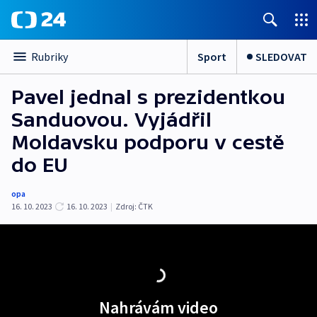
Sport
SLEDOVAT
Rubriky
Pavel jednal s prezidentkou
Sanduovou. Vyjádřil
Moldavsku podporu v cestě
do EU
opa
16. 10. 2023
16. 10. 2023
|
Zdroj:
ČTK
Nahrávám video