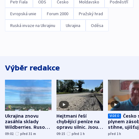
Petr Fiala
ODS
Česko
Moldavsko
Podněstří
Evropská unie
Forum 2000
Pražský hrad
Ruská invaze na Ukrajinu
Ukrajina
Oděsa
Výběr redakce
Ukrajina znovu
Hejtmani řeší
Česko 
VIDEO
zasáhla sklady
chybějící peníze na
plynem zásob
Wildberries. Rusové
opravu silnic. Jsou
stihne, ujišťu
útočili v Charkovské
nenárokové, namítá
expert. Sníže
09:02
před 31
m
09:15
před 1
h
před 1
h
oblasti
ministerstvo
však slíbit ne