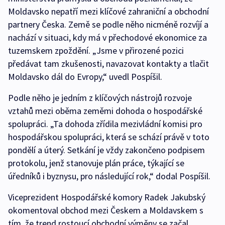
Moldavsko nepatří mezi klíčové zahraniční a obchodní
partnery Česka. Země se podle něho nicméně rozvíjí a
nachází v situaci, kdy má v přechodové ekonomice za
tuzemskem zpoždění. „Jsme v přirozené pozici
předávat tam zkušenosti, navazovat kontakty a tlačit
Moldavsko dál do Evropy,“ uvedl Pospíšil.
Podle něho je jedním z klíčových nástrojů rozvoje
vztahů mezi oběma zeměmi dohoda o hospodářské
spolupráci. „Ta dohoda zřídila mezivládní komisi pro
hospodářskou spolupráci, která se schází právě v toto
pondělí a úterý. Setkání je vždy zakončeno podpisem
protokolu, jenž stanovuje plán práce, týkající se
úředníků i byznysu, pro následující rok,“ dodal Pospíšil.
Viceprezident Hospodářské komory Radek Jakubský
okomentoval obchod mezi Českem a Moldavskem s
tím, že trend rostoucí obchodní výměny se začal