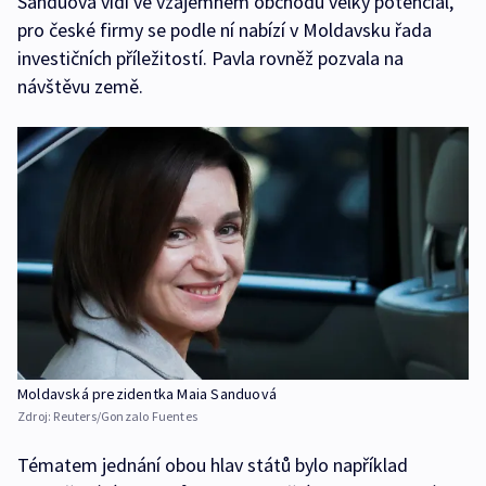
Sanduová vidí ve vzájemném obchodu velký potenciál,
pro české firmy se podle ní nabízí v Moldavsku řada
investičních příležitostí. Pavla rovněž pozvala na
návštěvu země.
Moldavská prezidentka Maia Sanduová
Zdroj:
Reuters/Gonzalo Fuentes
Tématem jednání obou hlav států bylo například