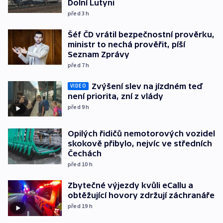
Dolní Lutyni
před 3
h
Šéf ČD vrátil bezpečnostní prověrku,
ministr to nechá prověřit, píší
Seznam Zprávy
před 7
h
Zvýšení slev na jízdném teď
VIDEO
není priorita, zní z vlády
před 9
h
Opilých řidičů nemotorových vozidel
skokově přibylo, nejvíc ve středních
Čechách
před 10
h
Zbytečné výjezdy kvůli eCallu a
obtěžující hovory zdržují záchranáře
před 19
h