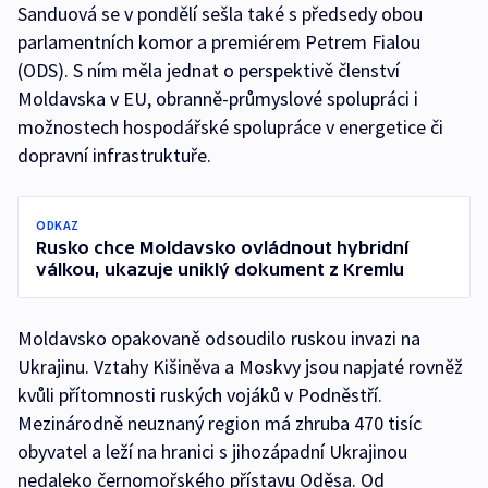
Sanduová se v pondělí sešla také s předsedy obou
parlamentních komor a premiérem Petrem Fialou
(ODS). S ním měla jednat o perspektivě členství
Moldavska v EU, obranně-průmyslové spolupráci i
možnostech hospodářské spolupráce v energetice či
dopravní infrastruktuře.
ODKAZ
Rusko chce Moldavsko ovládnout hybridní
válkou, ukazuje uniklý dokument z Kremlu
Moldavsko opakovaně odsoudilo ruskou invazi na
Ukrajinu. Vztahy Kišiněva a Moskvy jsou napjaté rovněž
kvůli přítomnosti ruských vojáků v Podněstří.
Mezinárodně neuznaný region má zhruba 470 tisíc
obyvatel a leží na hranici s jihozápadní Ukrajinou
nedaleko černomořského přístavu Oděsa. Od