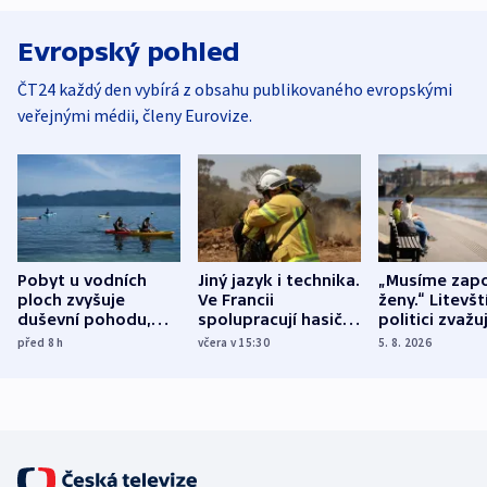
Evropský pohled
ČT24 každý den vybírá z obsahu publikovaného evropskými
veřejnými médii, členy Eurovize.
Pobyt u vodních
Jiný jazyk i technika.
„Musíme zapo
ploch zvyšuje
Ve Francii
ženy.“ Litevšt
duševní pohodu,
spolupracují hasiči z
politici zvažuj
ukázala
různých zemí
dohodu o
před 8
h
včera v 15:30
5. 8. 2026
mezinárodní studie
demografii