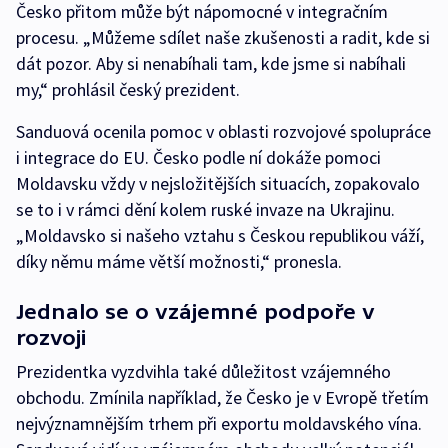
Česko přitom může být nápomocné v integračním
procesu. „Můžeme sdílet naše zkušenosti a radit, kde si
dát pozor. Aby si nenabíhali tam, kde jsme si nabíhali
my,“ prohlásil český prezident.
Sanduová ocenila pomoc v oblasti rozvojové spolupráce
i integrace do EU. Česko podle ní dokáže pomoci
Moldavsku vždy v nejsložitějších situacích, zopakovalo
se to i v rámci dění kolem ruské invaze na Ukrajinu.
„Moldavsko si našeho vztahu s Českou republikou váží,
díky němu máme větší možnosti,“ pronesla.
Jednalo se o vzájemné podpoře v
rozvoji
Prezidentka vyzdvihla také důležitost vzájemného
obchodu. Zmínila například, že Česko je v Evropě třetím
nejvýznamnějším trhem při exportu moldavského vína.