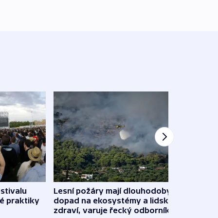
stivalu
Lesní požáry mají dlouhodobý
Ukraj
é praktiky
dopad na ekosystémy a lidské
Franc
zdraví, varuje řecký odborník
požá