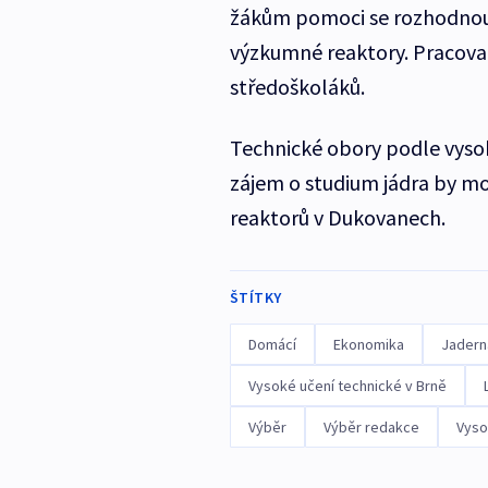
žákům pomoci se rozhodnout
výzkumné reaktory. Pracovat
středoškoláků.
Technické obory podle vysoký
zájem o studium jádra by m
reaktorů v Dukovanech.
ŠTÍTKY
Domácí
Ekonomika
Jadern
Vysoké učení technické v Brně
Výběr
Výběr redakce
Vyso