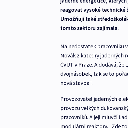
jaderné energetice, kterých 
reagovat vysoké technické š
Umožňují také středoškoláků
tomto sektoru zajímala.
Na nedostatek pracovníků v
Novák z katedry jaderných r
ČVUT v Praze. A dodává, že 
dvojnásobek, tak se to pořád
nová stavba“.
Provozovatel jaderných elek
provozu velkých dukovanský
pracovníků. A její mluvčí Lad
modulární reaktory. „Zde to