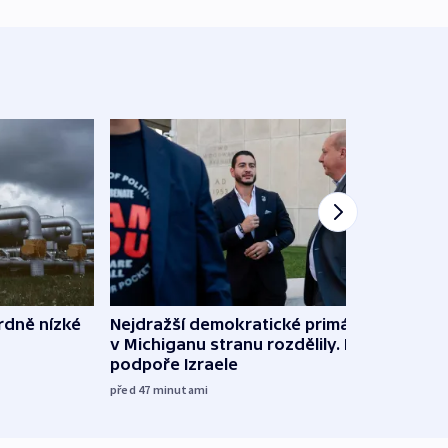
rdně nízké
Nejdražší demokratické primárky
V Rus
v Michiganu stranu rozdělily. Kvůli
Ukraj
podpoře Izraele
08:52
před 47
minutami