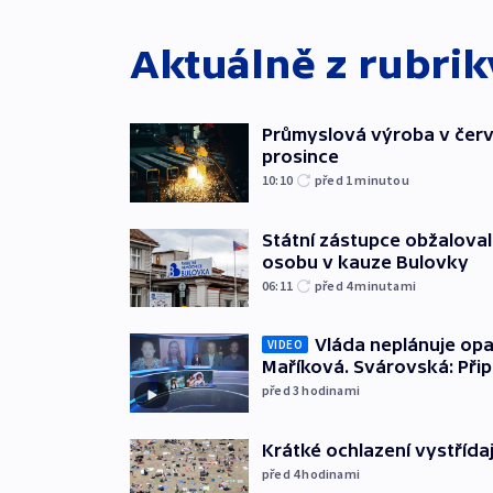
Aktuálně z rubri
Průmyslová výroba v červ
prosince
10:10
před 1
minutou
Státní zástupce obžaloval 
osobu v kauze Bulovky
06:11
před 4
minutami
Vláda neplánuje opa
VIDEO
Maříková. Svárovská: Při
před 3
hodinami
Krátké ochlazení vystřída
před 4
hodinami