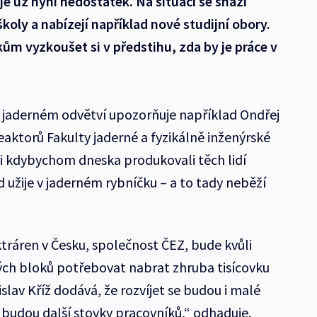
je už nyní nedostatek. Na situaci se snaží
koly a nabízejí například nové studijní obory.
m vyzkoušet si v předstihu, zda by je práce v
 jaderném odvětví upozorňuje například Ondřej
eaktorů Fakulty jaderné a fyzikálně inženýrské
„i kdybychom dneska produkovali těch lidí
 užije v jaderném rybníčku – a to tady neběží
tráren v Česku, společnost ČEZ, bude kvůli
ch bloků potřebovat nabrat zhruba tisícovku
islav Kříž dodává, že rozvíjet se budou i malé
 budou další stovky pracovníků,“ odhaduje.