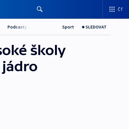
ČT
Podcasty
Sport
SLEDOVAT
soké školy
 jádro