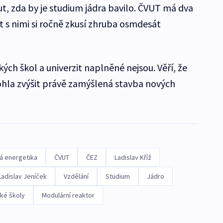
, zda by je studium jádra bavilo. ČVUT má dva
 s nimi si ročně zkusí zhruba osmdesát
ch škol a univerzit naplněné nejsou. Věří, že
ohla zvýšit právě zamýšlená stavba nových
á energetika
ČVUT
ČEZ
Ladislav Kříž
Ladislav Jeníček
Vzdělání
Studium
Jádro
ké školy
Modulární reaktor