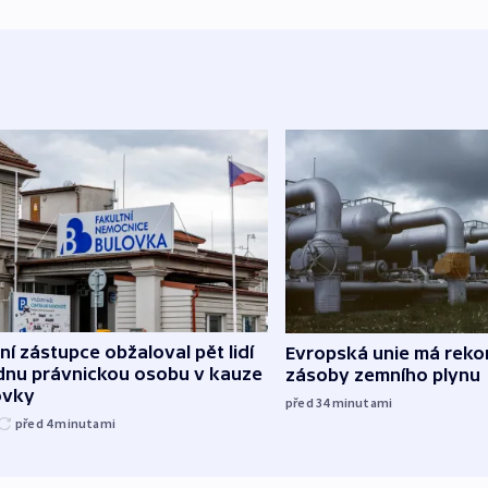
ní zástupce obžaloval pět lidí
Evropská unie má reko
ednu právnickou osobu v kauze
zásoby zemního plynu
ovky
před 34
minutami
před 4
minutami