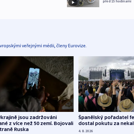
před 15
hodinami
vropskými veřejnými médii, členy Eurovize.
Španělský pořadatel fe
krajině jsou zadržováni
dostal pokutu za nekal
né z více než 50 zemí. Bojovali
straně Ruska
4. 8. 2026