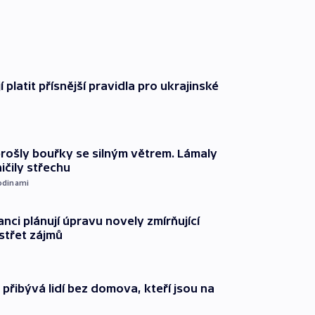
í platit přísnější pravidla pro ukrajinské
prošly bouřky se silným větrem. Lámaly
ičily střechu
odinami
anci plánují úpravu novely zmírňující
 střet zájmů
i přibývá lidí bez domova, kteří jsou na