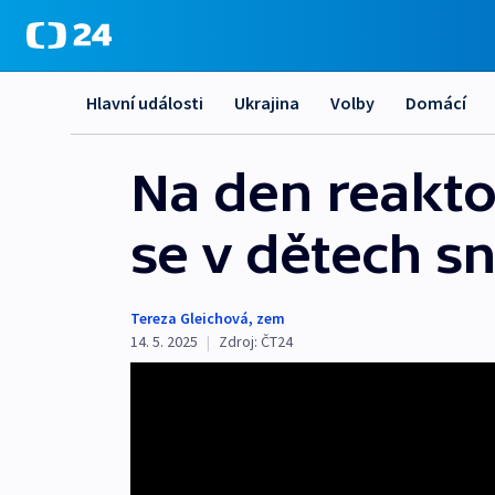
Hlavní události
Ukrajina
Volby
Domácí
Na den reakto
se v dětech sn
Tereza Gleichová
,
zem
14. 5. 2025
|
Zdroj:
ČT24