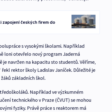
i zapojení českých firem do
spolupráce s vysokými školami. Například
ně loni otevřelo nový program Jaderná
ě je navržen na kapacitu sto studentů. Věříme,
“ řekl rektor školy Ladislav Janíček. Důležité je
 žáků základních škol.
u středoškoláků. Například ve výzkumném
učení technického v Praze (ČVUT) se mohou
rovými fyziky. Právě práce s reaktorem má