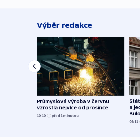
Výběr redakce
Stát
Průmyslová výroba v červnu
a j
vzrostla nejvíce od prosince
Bul
10:10
před 1
minutou
06:11