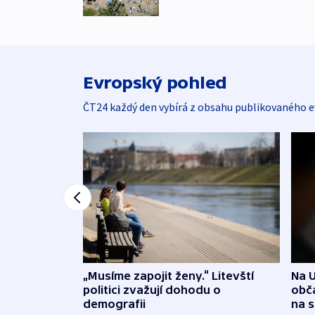
Evropský pohled
ČT24 každý den vybírá z obsahu publikovaného e
„Musíme zapojit ženy.“ Litevští
Na U
politici zvažují dohodu o
obča
demografii
na 