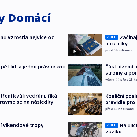
ky
Domácí
nu vzrostla nejvíce od
Začínaj
VIDEO
uprchlíky
před 5
hodinami
pět lidí a jednu právnickou
Částí území 
stromy a pon
včera
před 13
h
tření kvůli vedrům, říká
Koaliční posl
pravme se na následky
pravidla pro
před 15
hodinami
jí víkendové tropy
Na ulic
VIDEO
vozíku