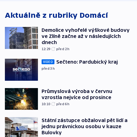
Aktuálně z rubriky
Domácí
Demolice vyhořelé výškové budovy
ve Zlíně začne až v následujících
dnech
12:29
před 2
h
Sečteno: Pardubický kraj
VIDEO
před 3
h
Průmyslová výroba v červnu
vzrostla nejvíce od prosince
10:10
před 6
h
Státní zástupce obžaloval pět lidí a
jednu právnickou osobu v kauze
Bulovky