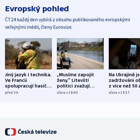
Evropský pohled
ČT24 každý den vybírá z obsahu publikovaného evropskými
veřejnými médii, členy Eurovize.
Jiný jazyk i technika.
„Musíme zapojit
Na Ukrajině j
Ve Francii
ženy.“ Litevští
zadržováni o
spolupracují hasiči z
politici zvažují
z více než 50 
různých zemí
dohodu o
Bojovali na s
před 3
h
včera v 16:00
včera v 14:37
demografii
Ruska