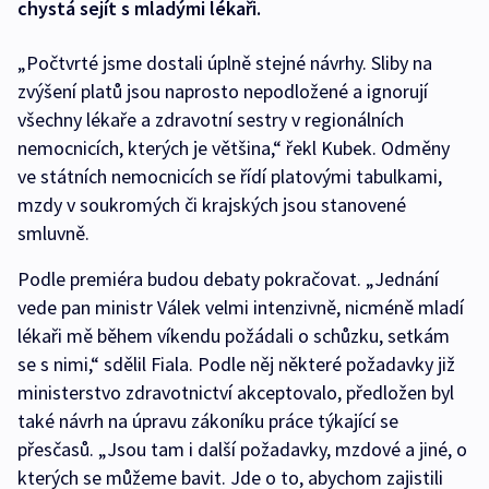
chystá sejít s mladými lékaři.
„Počtvrté jsme dostali úplně stejné návrhy. Sliby na
zvýšení platů jsou naprosto nepodložené a ignorují
všechny lékaře a zdravotní sestry v regionálních
nemocnicích, kterých je většina,“ řekl Kubek. Odměny
ve státních nemocnicích se řídí platovými tabulkami,
mzdy v soukromých či krajských jsou stanovené
smluvně.
Podle premiéra budou debaty pokračovat. „Jednání
vede pan ministr Válek velmi intenzivně, nicméně mladí
lékaři mě během víkendu požádali o schůzku, setkám
se s nimi,“ sdělil Fiala. Podle něj některé požadavky již
ministerstvo zdravotnictví akceptovalo, předložen byl
také návrh na úpravu zákoníku práce týkající se
přesčasů. „Jsou tam i další požadavky, mzdové a jiné, o
kterých se můžeme bavit. Jde o to, abychom zajistili