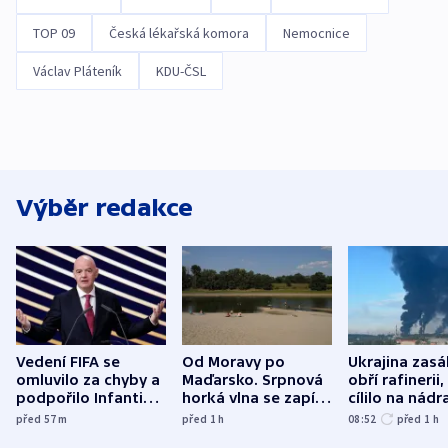
TOP 09
Česká lékařská komora
Nemocnice
Václav Pláteník
KDU-ČSL
Výběr redakce
Vedení FIFA se
Od Moravy po
Ukrajina zasá
omluvilo za chyby a
Maďarsko. Srpnová
obří rafinerii
podpořilo Infantina.
horká vlna se zapíše
cílilo na nádra
UEFA trvá na
do dějin
autobus
před 57
m
před 1
h
08:52
před 1
h
bojkotu
klimatologie