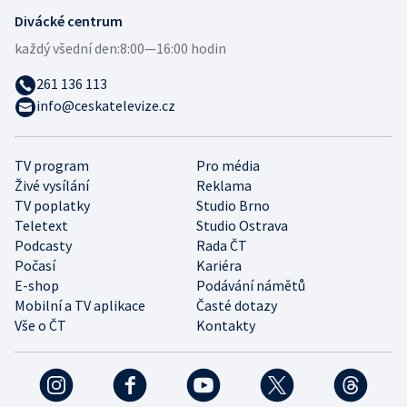
Divácké centrum
každý všední den:
8:00—16:00 hodin
261 136 113
info@ceskatelevize.cz
TV program
Pro média
Živé vysílání
Reklama
TV poplatky
Studio Brno
Teletext
Studio Ostrava
Podcasty
Rada ČT
Počasí
Kariéra
E-shop
Podávání námětů
Mobilní a TV aplikace
Časté dotazy
Vše o ČT
Kontakty