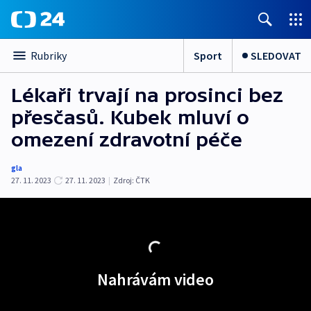
Sport
SLEDOVAT
Rubriky
Lékaři trvají na prosinci bez
přesčasů. Kubek mluví o
omezení zdravotní péče
gla
27. 11. 2023
27. 11. 2023
|
Zdroj:
ČTK
Nahrávám video