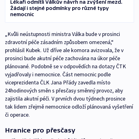
Lékaři odmítli Válkův návrh na zvýšení mezd.
Žádají i stejné podmínky pro různé typy
nemocnic
„Kvůli neústupnosti ministra Válka bude v prosinci
zdravotní péče zásadním způsobem omezená,“
prohlásil Kubek. Už dříve ale komora avizovala, že v
prosinci bude akutní péče zachována na úkor péče
plánované. Podobně se v odpovědích na dotazy ČTK
vyjadřovaly i nemocnice. Část nemocnic podle
viceprezidenta ČLK Jana Přády zavedla místo
24hodinových směn s přesčasy směnný provoz, aby
zajistila akutní péči. V prvních dvou týdnech prosince
tak lidem zřejmě nemocnice odloží plánovaná vyšetření
či operace.
Hranice pro přesčasy