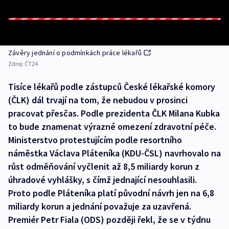
Závěry jednání o podmínkách práce lékařů
Zdroj:
ČT24
Tisíce lékařů podle zástupců České lékařské komory
(ČLK) dál trvají na tom, že nebudou v prosinci
pracovat přesčas. Podle prezidenta ČLK Milana Kubka
to bude znamenat výrazné omezení zdravotní péče.
Ministerstvo protestujícím podle resortního
náměstka Václava Pláteníka (KDU-ČSL) navrhovalo na
růst odměňování vyčlenit až 8,5 miliardy korun z
úhradové vyhlášky, s čímž jednající nesouhlasili.
Proto podle Pláteníka platí původní návrh jen na 6,8
miliardy korun a jednání považuje za uzavřená.
Premiér Petr Fiala (ODS) později řekl, že se v týdnu