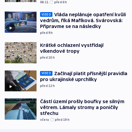
06:11
před 6
h
Vláda neplánuje opatření kvůli
VIDEO
vedrům, říká Maříková. Svárovská:
Připravme se na následky
před 9
h
Krátké ochlazení vystřídají
víkendové tropy
před 10
h
Začínají platit přísnější pravidla
VIDEO
pro ukrajinské uprchlíky
před 12
h
Částí území prošly bouřky se silným
větrem. Lámaly stromy a poničily
střechu
včera
před 19
h