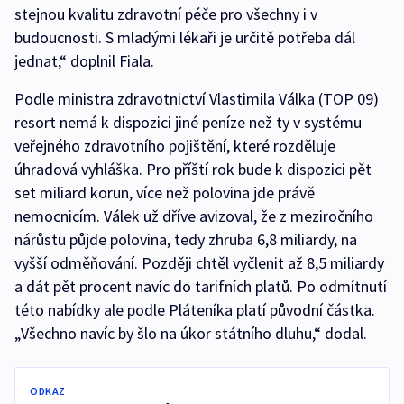
stejnou kvalitu zdravotní péče pro všechny i v
budoucnosti. S mladými lékaři je určitě potřeba dál
jednat,“ doplnil Fiala.
Podle ministra zdravotnictví Vlastimila Válka (TOP 09)
resort nemá k dispozici jiné peníze než ty v systému
veřejného zdravotního pojištění, které rozděluje
úhradová vyhláška. Pro příští rok bude k dispozici pět
set miliard korun, více než polovina jde právě
nemocnicím. Válek už dříve avizoval, že z meziročního
nárůstu půjde polovina, tedy zhruba 6,8 miliardy, na
vyšší odměňování. Později chtěl vyčlenit až 8,5 miliardy
a dát pět procent navíc do tarifních platů. Po odmítnutí
této nabídky ale podle Pláteníka platí původní částka.
„Všechno navíc by šlo na úkor státního dluhu,“ dodal.
ODKAZ