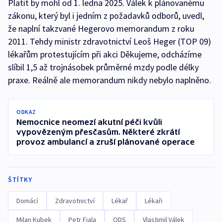
Platit by mohl od 1. ledna 2025. Válek k plánovanému
zákonu, který byl i jedním z požadavků odborů, uvedl,
že naplní takzvané Hegerovo memorandum z roku
2011. Tehdy ministr zdravotnictví Leoš Heger (TOP 09)
lékařům protestujícím při akci Děkujeme, odcházíme
slíbil 1,5 až trojnásobek průměrné mzdy podle délky
praxe. Reálně ale memorandum nikdy nebylo naplněno.
ODKAZ
Nemocnice neomezí akutní péči kvůli
vypovězeným přesčasům. Některé zkrátí
provoz ambulancí a zruší plánované operace
ŠTÍTKY
Domácí
Zdravotnictví
Lékař
Lékaři
Milan Kubek
Petr Fiala
ODS
Vlastimil Válek