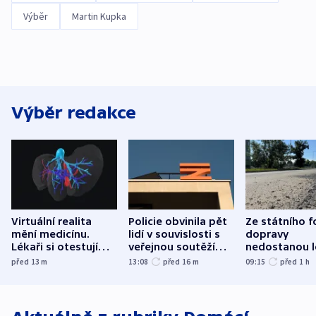
Výběr
Martin Kupka
Výběr redakce
Virtuální realita
Policie obvinila pět
Ze státního 
mění medicínu.
lidí v souvislosti s
dopravy
Lékaři si otestují
veřejnou soutěží
nedostanou l
každý řez, říká
Správy železnic
kraje na silni
před 13
m
13:08
před 16
m
09:15
před 1
h
český expert
korunu, řekl 