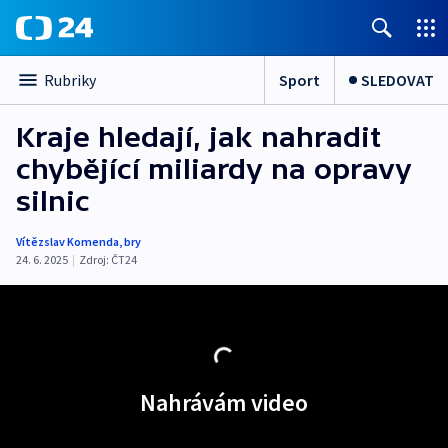
Sport
SLEDOVAT
Rubriky
Kraje hledají, jak nahradit
chybějící miliardy na opravy
silnic
Vítězslav Komenda
,
bry
24. 6. 2025
|
Zdroj:
ČT24
Nahrávám video