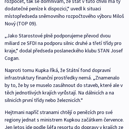
rozpočet, tak se domnívám, že stát v tuto chvíli má ty
dodatečné peníze k dispozici,“ uvedl k situaci
místopředseda sněmovního rozpočtového výboru Miloš
Nový (TOP 09).
„Jako Starostové plně podporujeme převod dvou
miliard ze SFDI na podporu silnic druhé a třetí třídy pro
kraje,“ dodal předseda poslaneckého klubu STAN Josef
Cogan.
Naproti tomu Kupka říká, že Státní fond dopravní
infrastruktury finanční prostředky nemá. „Znamenalo
by to, že by se muselo zasáhnout do staveb, které ale v
těch jednotlivých krajích vyrůstají. Na dálnicích a na
silnicích první třídy nebo železnicích.“
Hejtmani napříč stranami chtějí o penězích pro své
regiony jednat s ministrem Kupkou začátkem července.
Jen letos jde podle šéfa resortu do dopravy v krajích ze