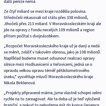
další peníze nemá.
Ze čtyř miliard se mezi kraje rozdělila polovina.
Středočeši inkasovali od státu přes 338 milionů,
Jihočeši přes 213 miliard. V Moravskoslezském kraji ale
jde na opravy z fondu necelých 109 milionů a region
přitom počítal s dvojnásobkem.
„Rozpočet Moravskoslezského kraje už je daný a nedá
se měnit, zvlášť v takovém obnosu, jako je 108 milionů.
Například budeme muset odsunout realizaci opravy
silnice mezi Hodlsavicemi a Veřovicemi, jedná se o
opravdu velkou opravu téměř pětikilometrového
úseku,“ vysvětluje mluvčí Moravskoslezského kraje
Nikola Birklenová.
„Projekty připravené máme, jsme vlastně schopni velmi
rychle na to zareagovat. Ale ta doba už je teď vyloženě
hraniční, a pokud to nebudeme mít do konce července,