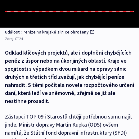
Události: Peníze na krajské silnice ohroženy
Zdroj:
ČT24
Odklad klíčových projektů, ale i doplnění chybějících
peněz z úspor nebo na úkor jiných oblastí. Kraje ve
spojitosti s výpadkem dvou miliard na opravy silnic
druhých a třetích tříd zvažují, jak chybějící peníze
nahradit. S těmi počítala novela rozpočtového určení
daní, která leží ve sněmovně, zřejmě se již ale
nestihne prosadit.
Zástupci TOP 09 i Starostů chtějí potřebnou sumu najít
jinde. Ministr dopravy Martin Kupka (ODS) ovšem
namítá, že Státní fond dopravní infrastruktury (SFDI)