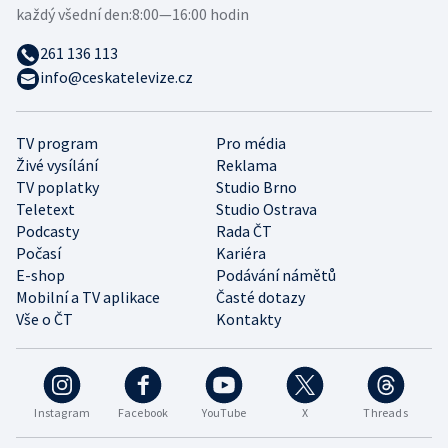
každý všední den:
8:00—16:00 hodin
261 136 113
info@ceskatelevize.cz
TV program
Pro média
Živé vysílání
Reklama
TV poplatky
Studio Brno
Teletext
Studio Ostrava
Podcasty
Rada ČT
Počasí
Kariéra
E-shop
Podávání námětů
Mobilní a TV aplikace
Časté dotazy
Vše o ČT
Kontakty
Instagram
Facebook
YouTube
X
Threads