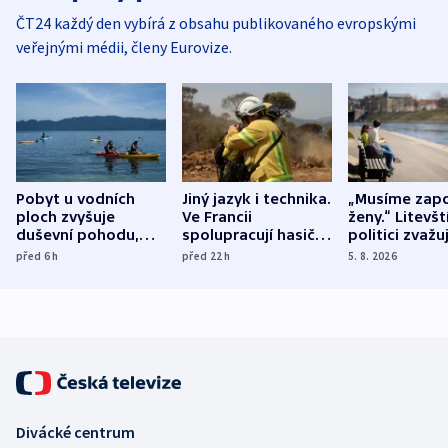
ČT24 každý den vybírá z obsahu publikovaného evropskými
veřejnými médii, členy Eurovize.
Pobyt u vodních
Jiný jazyk i technika.
„Musíme zapo
ploch zvyšuje
Ve Francii
ženy.“ Litevšt
duševní pohodu,
spolupracují hasiči z
politici zvažuj
ukázala
různých zemí
dohodu o
před 6
h
před 22
h
5. 8. 2026
mezinárodní studie
demografii
Divácké centrum