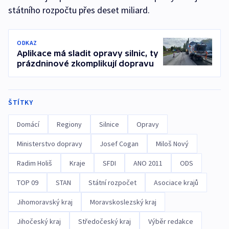
státního rozpočtu přes deset miliard.
ODKAZ
Aplikace má sladit opravy silnic, ty
prázdninové zkomplikují dopravu
ŠTÍTKY
Domácí
Regiony
Silnice
Opravy
Ministerstvo dopravy
Josef Cogan
Miloš Nový
Radim Holiš
Kraje
SFDI
ANO 2011
ODS
TOP 09
STAN
Státní rozpočet
Asociace krajů
Jihomoravský kraj
Moravskoslezský kraj
Jihočeský kraj
Středočeský kraj
Výběr redakce