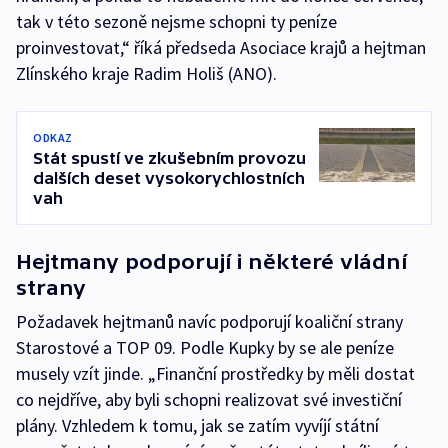
tak v této sezoně nejsme schopni ty peníze
proinvestovat,“ říká předseda Asociace krajů a hejtman
Zlínského kraje Radim Holiš (ANO).
ODKAZ
Stát spustí ve zkušebním provozu
dalších deset vysokorychlostních
vah
Hejtmany podporují i některé vládní
strany
Požadavek hejtmanů navíc podporují koaliční strany
Starostové a TOP 09. Podle Kupky by se ale peníze
musely vzít jinde. „Finanční prostředky by měli dostat
co nejdříve, aby byli schopni realizovat své investiční
plány. Vzhledem k tomu, jak se zatím vyvíjí státní