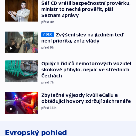
Šéf ČD vrátil bezpečnostní prověrku,
ministr to nechá prověřit, píší
Seznam Zprávy
před 4
h
Zvýšení slev na jízdném teď
VIDEO
není priorita, zní z vlády
před 6
h
Opilých řidičů nemotorových vozidel
skokově přibylo, nejvíc ve středních
Čechách
před 7
h
Zbytečné výjezdy kvůli eCallu a
obtěžující hovory zdržují záchranáře
před 16
h
Evropský pohled