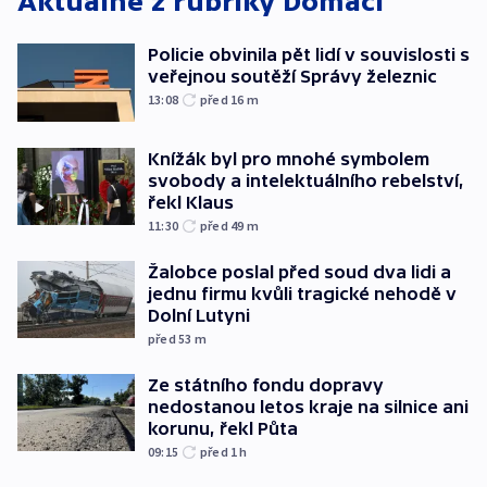
Aktuálně z rubriky
Domácí
Policie obvinila pět lidí v souvislosti s
veřejnou soutěží Správy železnic
13:08
před 16
m
Knížák byl pro mnohé symbolem
svobody a intelektuálního rebelství,
řekl Klaus
11:30
před 49
m
Žalobce poslal před soud dva lidi a
jednu firmu kvůli tragické nehodě v
Dolní Lutyni
před 53
m
Ze státního fondu dopravy
nedostanou letos kraje na silnice ani
korunu, řekl Půta
09:15
před 1
h