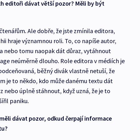
ich editoři dávat větší pozor? Měli by být
čtenářům. Ale dobře, že jste zmínila editora,
hii hraje významnou roli. To, co napíše autor,
 a nebo tomu naopak dát důraz, vytáhnout
age neúměrně dlouho. Role editora v médiích je
dceňovaná, běžný divák vlastně netuší, že
tom je to někdo, kdo může danému textu dát
raz nebo úplně stáhnout, když uzná, že je to
ířil paniku.
 měli dávat pozor, odkud čerpají informace
tu?