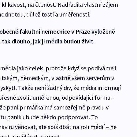
klikavost, na čtenost. Nadřadila vlastní zájem
hodnotou, důležitostí a uměřeností.
obecné fakultní nemocnice v Praze vyloženě
 tak dlouho, jak ji média budou živit.
média jako celek, protože když se podíváme i
britským, německým, vlastně všem serverům v
yskytl. Takže není žádný div, že média informují
 přesně zvolit uměřenou, odpovídající formu –
kže paní primářka má samozřejmě pravdu v
 tu paniku bude někdo podporovat. To
iru věnovat, ale spíš dbát na roli médií – ne
ovat, vzdělávat, varovat.