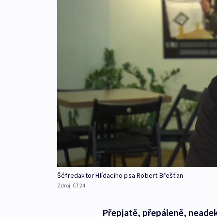
Šéfredaktor Hlídacího psa Robert Břešťan
Zdroj:
ČT24
Přepjatě, přepáleně, neadek