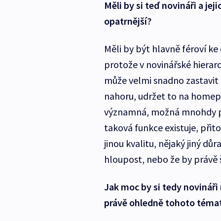
Měli by si teď novináři a jej
opatrnější?
Měli by být hlavně féroví ke 
protože v novinářské hierarc
může velmi snadno zastavit
nahoru, udržet to na homep
významná, možná mnohdy po
taková funkce existuje, při
jinou kvalitu, nějaký jiný dů
hloupost, nebo že by právě š
Jak moc by si tedy novináři
právě ohledně tohoto téma