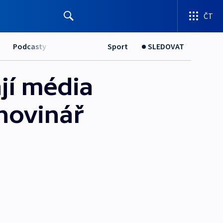
ČT
Podcasty
Sport
SLEDOVAT
jí média
 novinář