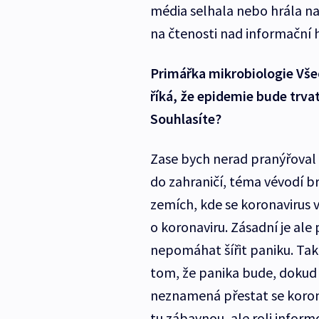
média selhala nebo hrála na 
na čtenosti nad informační 
Primářka mikrobiologie Vše
říká, že epidemie bude trvat
Souhlasíte?
Zase bych nerad pranýřoval 
do zahraničí, téma vévodí 
zemích, kde se koronavirus v
o koronaviru. Zásadní je ale
nepomáhat šířit paniku. Ta
tom, že panika bude, dokud
neznamená přestat se koronav
tu zábavnou, ale roli inform