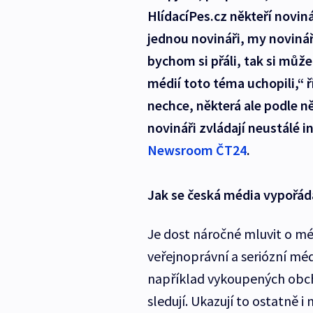
HlídacíPes.cz někteří novin
jednou novináři, my novináři
bychom si přáli, tak si mů
médií toto téma uchopili,“ 
nechce, některá ale podle ně
novináři zvládají neustálé 
Newsroom ČT24
.
Jak se česká média vypořád
Je dost náročné mluvit o méd
veřejnoprávní a seriózní méd
například vykoupených obch
sledují. Ukazují to ostatně i