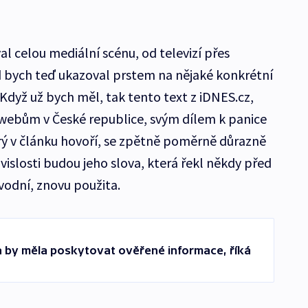
al celou mediální scénu, od televizí přes
d bych teď ukazoval prstem na nějaké konkrétní
 Když už bych měl, tak tento text z iDNES.cz,
 webům v České republice, svým dílem k panice
erý v článku hovoří, se zpětně poměrně důrazně
ouvislosti budou jeho slova, která řekl někdy před
ovodní, znovu použita.
a by měla poskytovat ověřené informace, říká