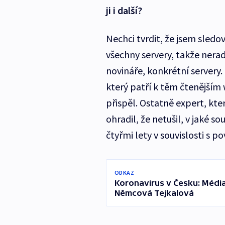
ji i další?
Nechci tvrdit, že jsem sledov
všechny servery, takže nera
novináře, konkrétní servery.
který patří k těm čtenějším
přispěl. Ostatně expert, kt
ohradil, že netušil, v jaké s
čtyřmi lety v souvislosti s p
ODKAZ
Koronavirus v Česku: Médi
Němcová Tejkalová