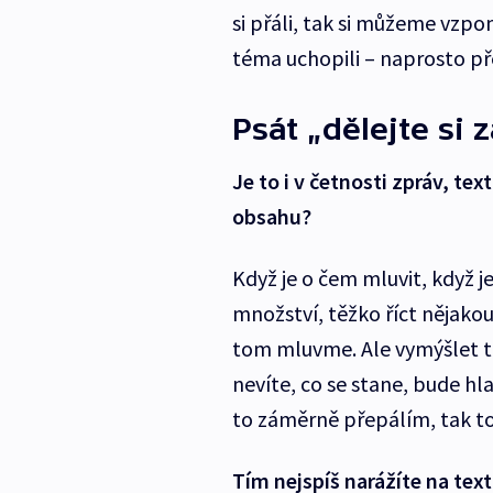
si přáli, tak si můžeme vzp
téma uchopili – naprosto př
Psát „dělejte si
Je to i v četnosti zpráv, tex
obsahu?
Když je o čem mluvit, když je
množství, těžko říct nějakou
tom mluvme. Ale vymýšlet te
nevíte, co se stane, bude h
to záměrně přepálím, tak to
Tím nejspíš narážíte na text 