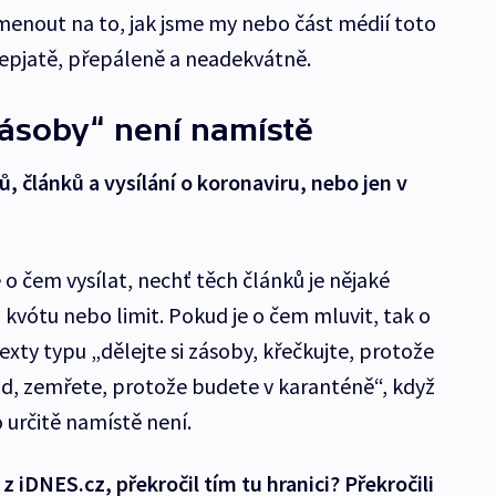
omenout na to, jak jsme my nebo část médií toto
epjatě, přepáleně a neadekvátně.
 zásoby“ není namístě
tů, článků a vysílání o koronaviru, nebo jen v
 o čem vysílat, nechť těch článků je nějaké
 kvótu nebo limit. Pokud je o čem mluvit, tak o
xty typu „dělejte si zásoby, křečkujte, protože
lad, zemřete, protože budete v karanténě“, když
 určitě namístě není.
z iDNES.cz, překročil tím tu hranici? Překročili