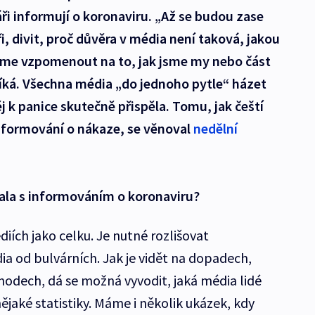
áři informují o koronaviru. „Až se budou zase
, divit, proč důvěra v média není taková, jakou
žeme vzpomenout na to, jak jsme my nebo část
říká. Všechna média „do jednoho pytle“ házet
j k panice skutečně přispěla. Tomu, jak čeští
informování o nákaze, se věnoval
nedělní
ala s informováním o koronaviru?
iích jako celku. Je nutné rozlišovat
ia od bulvárních. Jak je vidět na dopadech,
odech, dá se možná vyvodit, jaká média lidé
 nějaké statistiky. Máme i několik ukázek, kdy