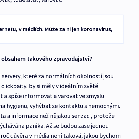
rnetu, v médiích. Může za ni jen koronavirus,
t obsahem takového zpravodajství?
 servery, které za normálních okolností jsou
clickbaity, by si měly v ideálním světě
 a spíše informovat a varovat ve smyslu
 na hygienu, vyhýbat se kontaktu s nemocnými.
ta a informace než nějakou senzaci, protože
ýchávána panika. Až se budou zase jednou
, proč důvěra v média není taková, jakou bychom