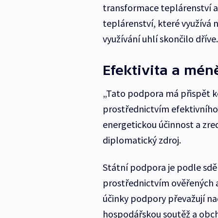
transformace teplárenství a
teplárenství, které využívá n
využívání uhlí skončilo dříve.
Efektivita a mén
„Tato podpora má přispět k
prostřednictvím efektivního
energetickou účinnost a zre
diplomatický zdroj.
Státní podpora je podle sd
prostřednictvím ověřených a
účinky podpory převažují n
hospodářskou soutěž a obch