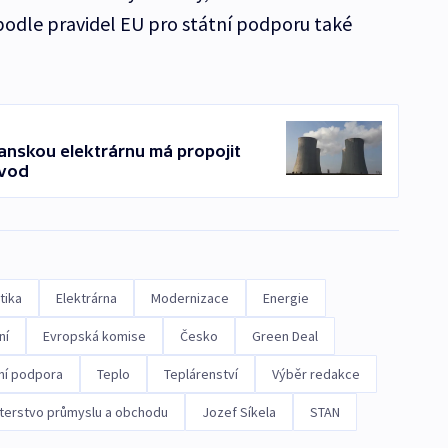
podle pravidel EU pro státní podporu také
anskou elektrárnu má propojit
ovod
tika
Elektrárna
Modernizace
Energie
ní
Evropská komise
Česko
Green Deal
ní podpora
Teplo
Teplárenství
Výběr redakce
sterstvo průmyslu a obchodu
Jozef Síkela
STAN