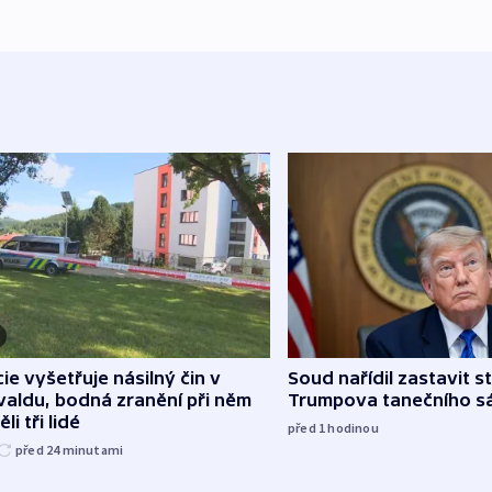
cie vyšetřuje násilný čin v
Soud nařídil zastavit s
aldu, bodná zranění při něm
Trumpova tanečního s
li tři lidé
před 1
hodinou
před 24
minutami