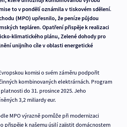
omise to v pondělí oznámila v tiskovém sdělení.
chodu (MPO) upřesnilo, že peníze půjdou
ských tepláren. Opatření přispěje k realizaci
cko-klimatického plánu, Zelené dohody pro
nění unijního cíle v oblasti energetické
 Evropskou komisi o svém záměru podpořit
 účinných kombinovaných elektrárnách. Program
platnosti do 31. prosince 2025. Jeho
ěných 3,2 miliardy eur.
odle MPO výrazně pomůže při modernizaci
o přispěje k našemu úsilí zajistit domácnostem