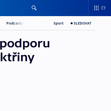
ČT
Podcasty
Sport
SLEDOVAT
u podporu
ktřiny