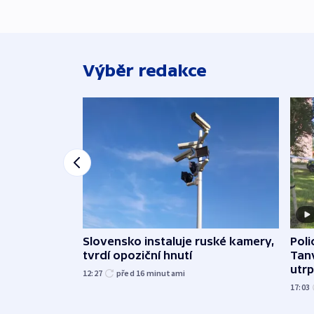
Výběr redakce
Slovensko instaluje ruské kamery,
Poli
tvrdí opoziční hnutí
Tanv
utrpě
12:27
před 16
minutami
17:03