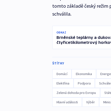
tomto základě český režim 
schválila.
ODKAZ
Brněnské teplárny a dukov
čtyřicetikilometrový hork
ŠTÍTKY
Domácí
Ekonomika
Energe
Elektřina
Podpora
Schvále
Zelená dohoda pro Evropu
Stát
Hlavní události
Výběr
Mini