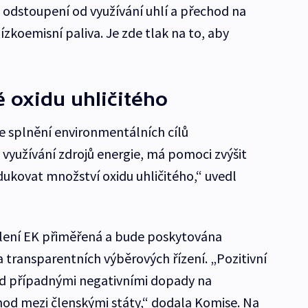
 odstoupení od využívání uhlí a přechod na
ízkoemisní paliva. Je zde tlak na to, aby
ě oxidu uhličitého
e splnění environmentálních cílů
 využívání zdrojů energie, má pomoci zvýšit
dukovat množství oxidu uhličitého,“ uvedl
ělení EK přiměřená a bude poskytována
 transparentních výběrových řízení. „Pozitivní
ad případnými negativními dopady na
od mezi členskými státy,“ dodala Komise. Na