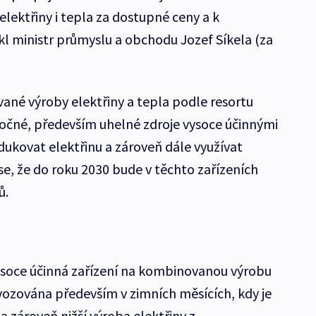
lektřiny i tepla za dostupné ceny a k
ekl ministr průmyslu a obchodu Jozef Síkela (za
né výroby elektřiny a tepla podle resortu
očné, především uhelné zdroje vysoce účinnými
dukovat elektřinu a zároveň dále využívat
e, že do roku 2030 bude v těchto zařízeních
ů.
soce účinná zařízení na kombinovanou výrobu
vozována především v zimních měsících, kdy je
a zároveň nižší výroba elektřiny z