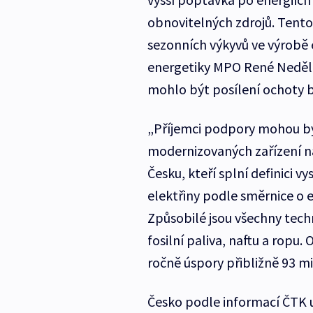
obnovitelných zdrojů. Tento
sezonních výkyvů ve výrobě e
energetiky MPO René Neděla
mohlo být posílení ochoty b
„Příjemci podpory mohou b
modernizovaných zařízení n
Česku, kteří splní definici 
elektřiny podle směrnice o e
Způsobilé jsou všechny tech
fosilní paliva, naftu a ropu
ročně úspory přibližně 93 mi
Česko podle informací ČTK u