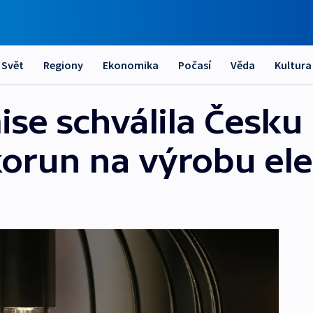
Svět
Regiony
Ekonomika
Počasí
Věda
Kultura
se schválila Česk
korun na výrobu ele