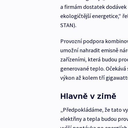
a firmám dostatek dodávek e
ekologičtější energetice,“ ř
STAN).
Provozní podpora kombinova
umožní nahradit emisně nár
zařízeními, která budou pro
generované teplo. Očekává s
výkon až kolem tří gigawatt
Hlavně v zimě
„Předpokládáme, že tato vy
elektřiny a tepla budou pro
vyšší poptávka po energiích 