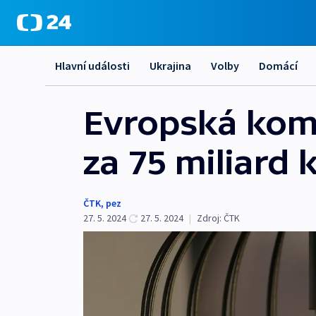
Hlavní události
Ukrajina
Volby
Domácí
Evropská komi
za 75 miliard 
ČTK
,
pez
27. 5. 2024
27. 5. 2024
|
Zdroj:
ČTK