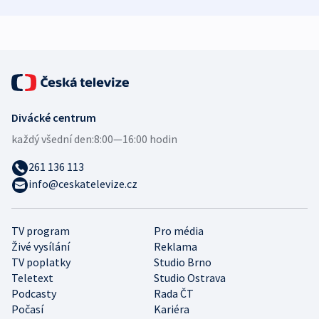
zdravotní rady
bezpečnostní
mezinárodní 
expert
Divácké centrum
každý všední den:
8:00—16:00 hodin
261 136 113
info@ceskatelevize.cz
TV program
Pro média
Živé vysílání
Reklama
TV poplatky
Studio Brno
Teletext
Studio Ostrava
Podcasty
Rada ČT
Počasí
Kariéra