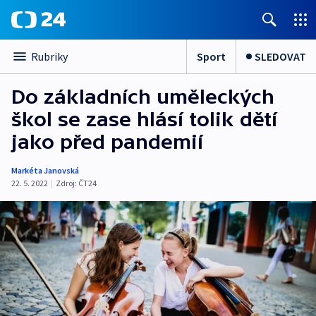
Sport
SLEDOVAT
Rubriky
Do základních uměleckých
škol se zase hlásí tolik dětí
jako před pandemií
Markéta Janovská
22. 5. 2022
|
Zdroj:
ČT24