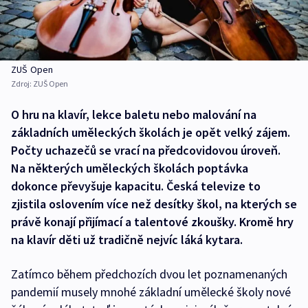
ZUŠ Open
Zdroj:
ZUŠ Open
O hru na klavír, lekce baletu nebo malování na
základních uměleckých školách je opět velký zájem.
Počty uchazečů se vrací na předcovidovou úroveň.
Na některých uměleckých školách poptávka
dokonce převyšuje kapacitu. Česká televize to
zjistila oslovením více než desítky škol, na kterých se
právě konají přijímací a talentové zkoušky. Kromě hry
na klavír děti už tradičně nejvíc láká kytara.
Zatímco během předchozích dvou let poznamenaných
pandemií musely mnohé základní umělecké školy nové