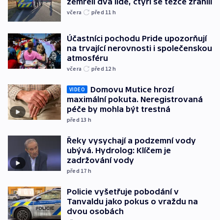
zemřeli dva lidé, čtyři se těžce zranili
včera
před 11
h
Účastníci pochodu Pride upozorňují
na trvající nerovnosti i společenskou
atmosféru
včera
před 12
h
Domovu Mutice hrozí
VIDEO
maximální pokuta. Neregistrovaná
péče by mohla být trestná
před 13
h
Řeky vysychají a podzemní vody
ubývá. Hydrolog: Klíčem je
zadržování vody
před 17
h
Policie vyšetřuje pobodání v
Tanvaldu jako pokus o vraždu na
dvou osobách