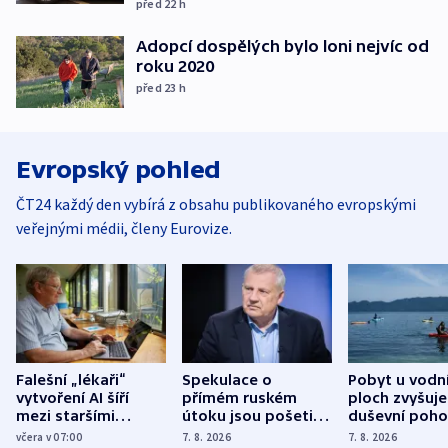
před 22
h
Adopcí dospělých bylo loni nejvíc od
roku 2020
před 23
h
Evropský pohled
ČT24 každý den vybírá z obsahu publikovaného evropskými
veřejnými médii, členy Eurovize.
Falešní „lékaři“
Spekulace o
Pobyt u vodn
vytvoření AI šíří
přímém ruském
ploch zvyšuje
mezi staršími
útoku jsou pošetilé,
duševní poho
Poláky nebezpečné
míní estonský
ukázala
včera v 07:00
7. 8. 2026
7. 8. 2026