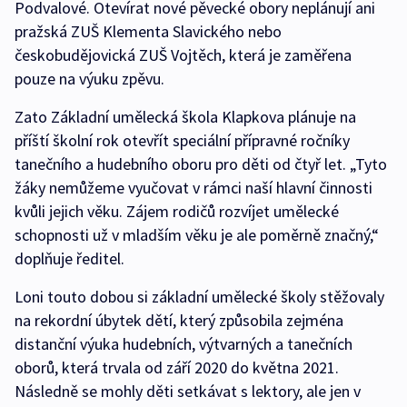
Podvalové. Otevírat nové pěvecké obory neplánují ani
pražská ZUŠ Klementa Slavického nebo
českobudějovická ZUŠ Vojtěch, která je zaměřena
pouze na výuku zpěvu.
Zato Základní umělecká škola Klapkova plánuje na
příští školní rok otevřít speciální přípravné ročníky
tanečního a hudebního oboru pro děti od čtyř let. „Tyto
žáky nemůžeme vyučovat v rámci naší hlavní činnosti
kvůli jejich věku. Zájem rodičů rozvíjet umělecké
schopnosti už v mladším věku je ale poměrně značný,“
doplňuje ředitel.
Loni touto dobou si základní umělecké školy stěžovaly
na rekordní úbytek dětí, který způsobila zejména
distanční výuka hudebních, výtvarných a tanečních
oborů, která trvala od září 2020 do května 2021.
Následně se mohly děti setkávat s lektory, ale jen v