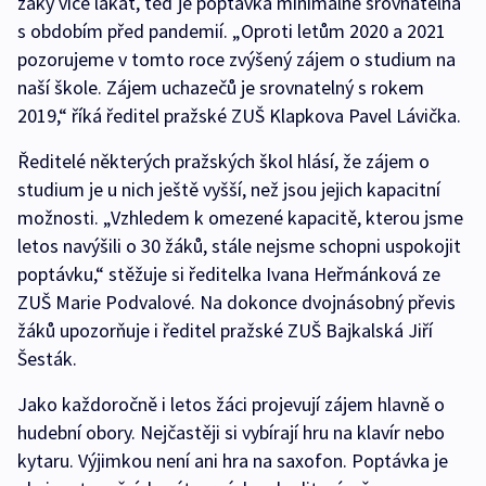
žáky více lákat, teď je poptávka minimálně srovnatelná
s obdobím před pandemií. „Oproti letům 2020 a 2021
pozorujeme v tomto roce zvýšený zájem o studium na
naší škole. Zájem uchazečů je srovnatelný s rokem
2019,“ říká ředitel pražské ZUŠ Klapkova Pavel Lávička.
Ředitelé některých pražských škol hlásí, že zájem o
studium je u nich ještě vyšší, než jsou jejich kapacitní
možnosti. „Vzhledem k omezené kapacitě, kterou jsme
letos navýšili o 30 žáků, stále nejsme schopni uspokojit
poptávku,“ stěžuje si ředitelka Ivana Heřmánková ze
ZUŠ Marie Podvalové. Na dokonce dvojnásobný převis
žáků upozorňuje i ředitel pražské ZUŠ Bajkalská Jiří
Šesták.
Jako každoročně i letos žáci projevují zájem hlavně o
hudební obory. Nejčastěji si vybírají hru na klavír nebo
kytaru. Výjimkou není ani hra na saxofon. Poptávka je