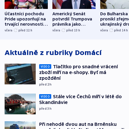
Účastníci pochodu
Americký Senát
Do Bulharska
Pride upozorňují na
potvrdil Trumpova
pronikl zřejm
trvající nerovnosti i
právníka jako
ukrajinský dr
společenskou
ministra
explodoval k
včera
před 12
h
včera
před 13
h
včera
před 14
h
atmosféru
spravedlnosti
od plynovod
Aktuálně z rubriky
Domácí
Tlačítko pro snadné vrácení
VIDEO
zboží míří na e-shopy. Byť má
zpoždění
před 2
h
Stále více Čechů míří v létě do
VIDEO
Skandinávie
před 3
h
Při nehodě dvou aut na Brněnsku