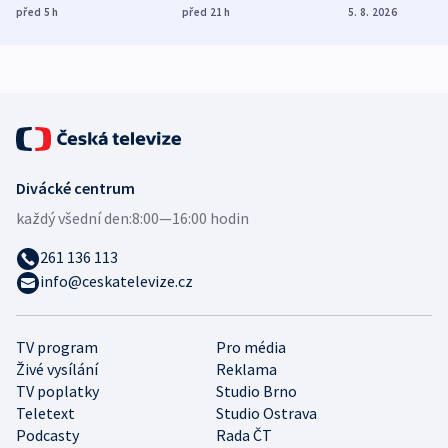
ukázala
různých zemí
dohodu o
před 5
h
před 21
h
5. 8. 2026
mezinárodní studie
demografii
Divácké centrum
každý všední den:
8:00—16:00 hodin
261 136 113
info@ceskatelevize.cz
TV program
Pro média
Živé vysílání
Reklama
TV poplatky
Studio Brno
Teletext
Studio Ostrava
Podcasty
Rada ČT