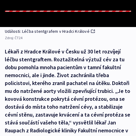
Události: Léčba stentgrafem v Hradci Králové
Zdroj:
ČT24
Lékaři z Hradce Králové v Česku už 30 let rozvíjejí
léčbu stentgraftem. Roztažitelná výztuž cév za tu
dobu pomohla mnoha pacientům v tamní fakultní
nemocnici, ale i jinde. Život zachránila třeba
policistovi, kterého zranil pachatel na útěku. Doktoři
mu do natržené aorty vložili zpevňující trubici. „Je to
kovová konstrukce pokrytá cévní protézou, ona se
dostává do místa toho natržení cévy, a stabilizuje
cévní stěnu, zastavuje krvácení a ta cévní protéza se
stává součástí vašeho těla,“ vysvětlil lékař Jan
Raupach z Radiologické kliniky Fakultní nemocnice v