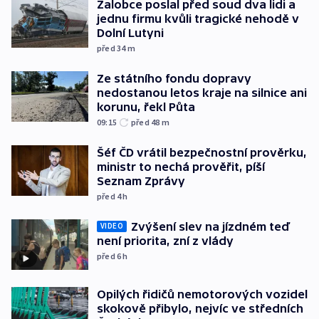
Žalobce poslal před soud dva lidi a
jednu firmu kvůli tragické nehodě v
Dolní Lutyni
před 34
m
Ze státního fondu dopravy
nedostanou letos kraje na silnice ani
korunu, řekl Půta
09:15
před 48
m
Šéf ČD vrátil bezpečnostní prověrku,
ministr to nechá prověřit, píší
Seznam Zprávy
před 4
h
Zvýšení slev na jízdném teď
VIDEO
není priorita, zní z vlády
před 6
h
Opilých řidičů nemotorových vozidel
skokově přibylo, nejvíc ve středních