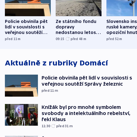
Policie obvinila pět
Ze státního fondu
Slovensko ins
lidí v souvislosti s
dopravy
ruské kamery,
veřejnou soutěží
nedostanou letos
opoziční hnut
Správy železnic
kraje na silnice ani
před 11
m
09:15
před 48
m
před 52
m
korunu, řekl Půta
Aktuálně z rubriky
Domácí
Policie obvinila pět lidí v souvislosti s
veřejnou soutěží Správy železnic
před 11
m
Knížák byl pro mnohé symbolem
svobody a intelektuálního rebelství,
řekl Klaus
11:30
před 31
m