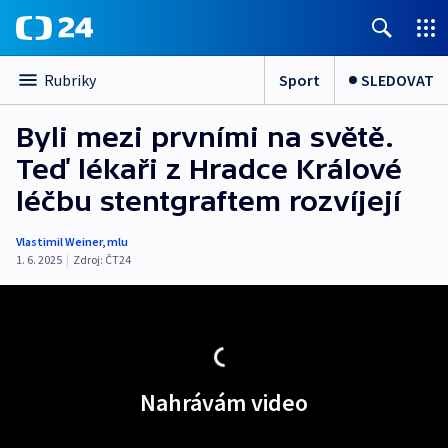
Sport
SLEDOVAT
Rubriky
Byli mezi prvními na světě.
Teď lékaři z Hradce Králové
léčbu stentgraftem rozvíjejí
Vlastimil Weiner
,
mlu
1. 6. 2025
|
Zdroj:
ČT24
Nahrávám video