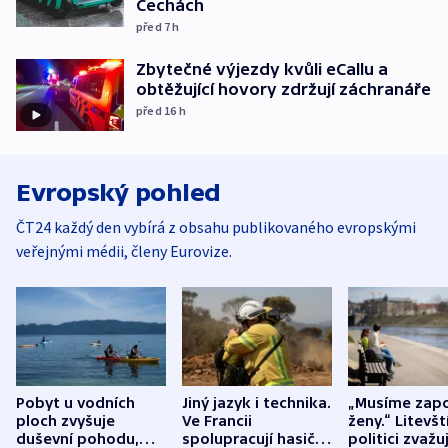
Čechách
před 7
h
Zbytečné výjezdy kvůli eCallu a
obtěžující hovory zdržují záchranáře
před 16
h
Evropský pohled
ČT24 každý den vybírá z obsahu publikovaného evropskými
veřejnými médii, členy Eurovize.
Pobyt u vodních
Jiný jazyk i technika.
„Musíme zapo
ploch zvyšuje
Ve Francii
ženy.“ Litevšt
duševní pohodu,
spolupracují hasiči z
politici zvažuj