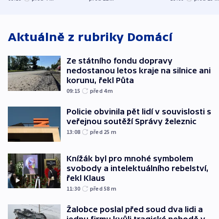
korunu, řekl Půta
český expert
Aktuálně z rubriky
Domácí
Ze státního fondu dopravy
nedostanou letos kraje na silnice ani
korunu, řekl Půta
09:15
před 4
m
Policie obvinila pět lidí v souvislosti s
veřejnou soutěží Správy železnic
13:08
před 25
m
Knížák byl pro mnohé symbolem
svobody a intelektuálního rebelství,
řekl Klaus
11:30
před 58
m
Žalobce poslal před soud dva lidi a
jednu firmu kvůli tragické nehodě v