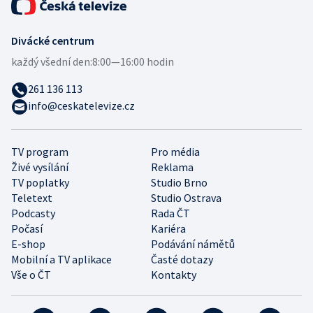
Divácké centrum
každý všední den:
8:00—16:00 hodin
261 136 113
info@ceskatelevize.cz
TV program
Pro média
Živé vysílání
Reklama
TV poplatky
Studio Brno
Teletext
Studio Ostrava
Podcasty
Rada ČT
Počasí
Kariéra
E-shop
Podávání námětů
Mobilní a TV aplikace
Časté dotazy
Vše o ČT
Kontakty