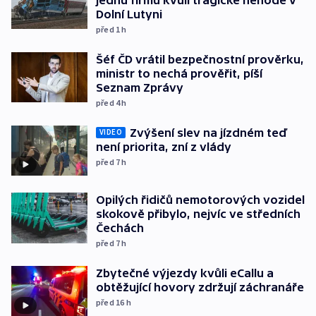
Dolní Lutyni
před 1
h
Šéf ČD vrátil bezpečnostní prověrku,
ministr to nechá prověřit, píší
Seznam Zprávy
před 4
h
Zvýšení slev na jízdném teď
VIDEO
není priorita, zní z vlády
před 7
h
Opilých řidičů nemotorových vozidel
skokově přibylo, nejvíc ve středních
Čechách
před 7
h
Zbytečné výjezdy kvůli eCallu a
obtěžující hovory zdržují záchranáře
před 16
h