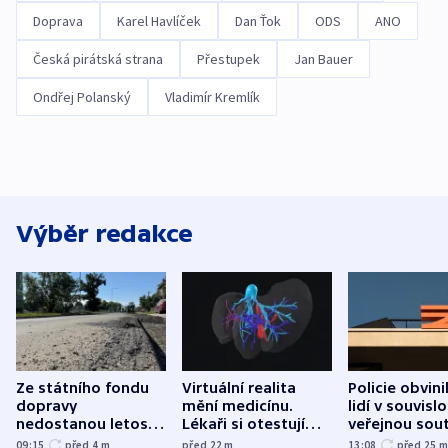
Doprava
Karel Havlíček
Dan Ťok
ODS
ANO
Česká pirátská strana
Přestupek
Jan Bauer
Ondřej Polanský
Vladimír Kremlík
Výběr redakce
Ze státního fondu
Virtuální realita
Policie obvini
dopravy
mění medicínu.
lidí v souvislo
nedostanou letos
Lékaři si otestují
veřejnou sout
kraje na silnice ani
každý řez, říká
Správy železn
09:15
před 4
m
před 22
m
13:08
před 25