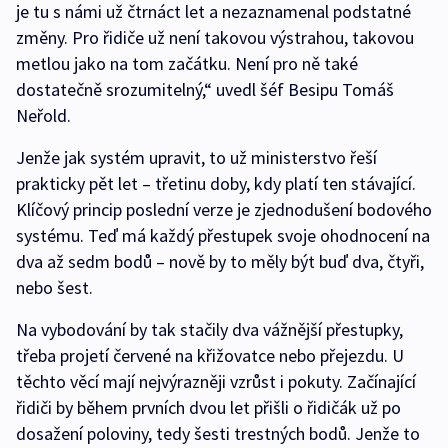
je tu s námi už čtrnáct let a nezaznamenal podstatné
změny. Pro řidiče už není takovou výstrahou, takovou
metlou jako na tom začátku. Není pro ně také
dostatečně srozumitelný,“ uvedl šéf Besipu Tomáš
Neřold.
Jenže jak systém upravit, to už ministerstvo řeší
prakticky pět let – třetinu doby, kdy platí ten stávající.
Klíčový princip poslední verze je zjednodušení bodového
systému. Teď má každý přestupek svoje ohodnocení na
dva až sedm bodů – nově by to měly být buď dva, čtyři,
nebo šest.
Na vybodování by tak stačily dva vážnější přestupky,
třeba projetí červené na křižovatce nebo přejezdu. U
těchto věcí mají nejvýrazněji vzrůst i pokuty. Začínající
řidiči by během prvních dvou let přišli o řidičák už po
dosažení poloviny, tedy šesti trestných bodů. Jenže to