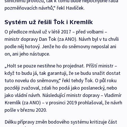
silničnímu provozu, tak k tomu bude nepochybně řada
pozměňovacích návrhů,“ řekl Havlíček.
Systém už řešili Ťok i Kremlík
O předloze mluvil už v létě 2017 – před volbami –
ministr dopravy Dan Ťok (za ANO). Návrh byl v tu chvíli
podle něj hotový. Jenže ho do sněmovny neposlal ani
on, ani jeho nástupce.
„Holt se pouze nestihne ho projednat. Příští ministr –
když to budu já, tak garantuji, že se budu snažit dostat
tuto novelu do sněmovny,“ řekl tehdy Ťok. O půl roku
později zvažoval, zdali ho podá jako poslanecký, nebo
jako vládní návrh. Následující ministr dopravy – Vladimír
Kremlík (za ANO) – v prosinci 2019 prohlašoval, že návrh
pošle v březnu 2020.
Délku přípravy změn bodového systému kritizuje část