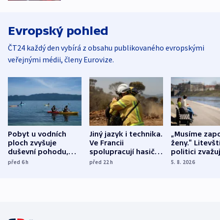
Evropský pohled
ČT24 každý den vybírá z obsahu publikovaného evropskými
veřejnými médii, členy Eurovize.
Pobyt u vodních
Jiný jazyk i technika.
„Musíme zapo
ploch zvyšuje
Ve Francii
ženy.“ Litevšt
duševní pohodu,
spolupracují hasiči z
politici zvažuj
ukázala
různých zemí
dohodu o
před 6
h
před 22
h
5. 8. 2026
mezinárodní studie
demografii