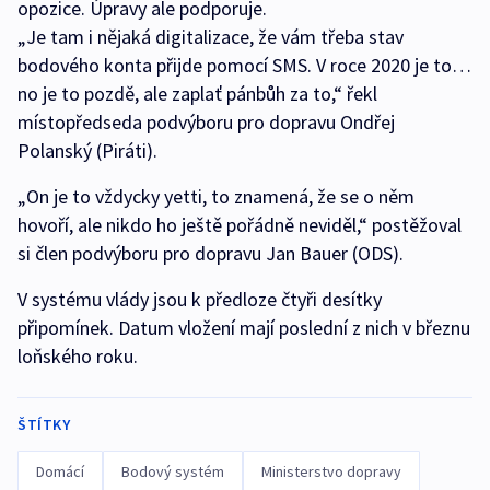
opozice. Úpravy ale podporuje.
„Je tam i nějaká digitalizace, že vám třeba stav
bodového konta přijde pomocí SMS. V roce 2020 je to…
no je to pozdě, ale zaplať pánbůh za to,“ řekl
místopředseda podvýboru pro dopravu Ondřej
Polanský (Piráti).
„On je to vždycky yetti, to znamená, že se o něm
hovoří, ale nikdo ho ještě pořádně neviděl,“ postěžoval
si člen podvýboru pro dopravu Jan Bauer (ODS).
V systému vlády jsou k předloze čtyři desítky
připomínek. Datum vložení mají poslední z nich v březnu
loňského roku.
ŠTÍTKY
Domácí
Bodový systém
Ministerstvo dopravy