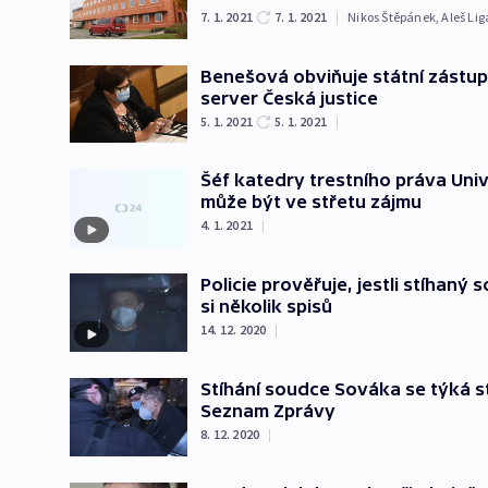
7. 1. 2021
7. 1. 2021
|
Nikos Štěpánek
,
Aleš Lig
Benešová obviňuje státní zástup
server Česká justice
5. 1. 2021
5. 1. 2021
|
Šéf katedry trestního práva Uni
může být ve střetu zájmu
4. 1. 2021
|
Policie prověřuje, jestli stíhaný
si několik spisů
14. 12. 2020
|
Stíhání soudce Sováka se týká s
Seznam Zprávy
8. 12. 2020
|