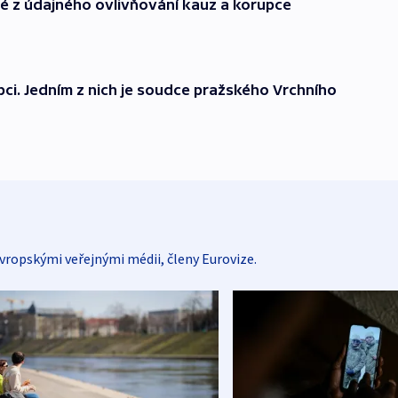
né z údajného ovlivňování kauz a korupce
rupci. Jedním z nich je soudce pražského Vrchního
vropskými veřejnými médii, členy Eurovize.