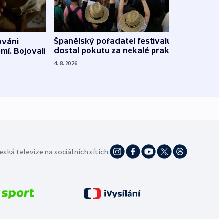
Španělský pořadatel festivalu
ováni
Lesn
dostal pokutu za nekalé praktiky
mí. Bojovali
dopa
zdrav
4. 8. 2026
4. 8. 20
eská televize na sociálních sítích: