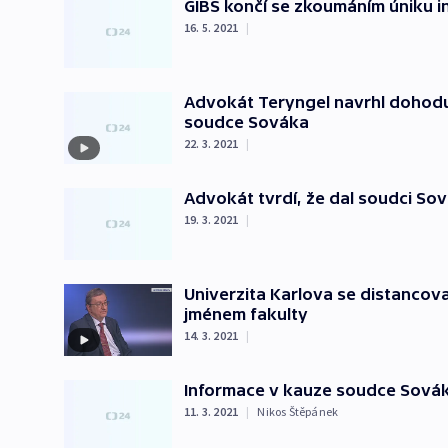
GIBS končí se zkoumáním úniku 
16. 5. 2021
|
Advokát Teryngel navrhl dohodu 
soudce Sováka
22. 3. 2021
|
Advokát tvrdí, že dal soudci Sová
19. 3. 2021
|
Univerzita Karlova se distancova
jménem fakulty
14. 3. 2021
|
Informace v kauze soudce Sováka
11. 3. 2021
|
Nikos Štěpánek