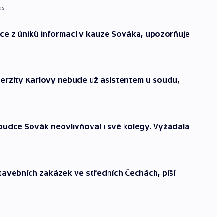
as
ce z úniků informací v kauze Sováka, upozorňuje
verzity Karlovy nebude už asistentem u soudu,
 soudce Sovák neovlivňoval i své kolegy. Vyžádala
tavebních zakázek ve středních Čechách, píší