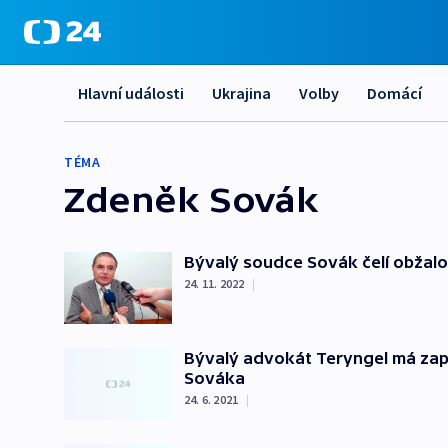
Hlavní události
Ukrajina
Volby
Domácí
TÉMA
Zdeněk Sovák
Bývalý soudce Sovák čelí obžalo
24. 11. 2022
|
Bývalý advokát Teryngel má zapla
Sováka
24. 6. 2021
|