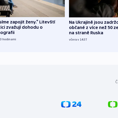
íme zapojit ženy.“ Litevští
Na Ukrajině jsou zadrž
tici zvažují dohodu o
občané z více než 50 ze
ografii
na straně Ruska
23
hodinami
včera v 14:37
Č