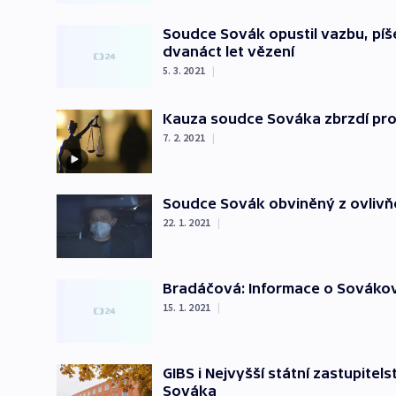
Soudce Sovák opustil vazbu, píš
dvanáct let vězení
5. 3. 2021
|
Kauza soudce Sováka zbrzdí pro
7. 2. 2021
|
Soudce Sovák obviněný z ovlivňo
22. 1. 2021
|
Bradáčová: Informace o Sovákovi
15. 1. 2021
|
GIBS i Nejvyšší státní zastupitel
Sováka