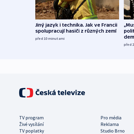
Jiný jazyk i technika. Jak ve Francii
„Mus
spolupracují hasiči z různých zemí
poli
dem
před 10
minutami
před 
TV program
Pro média
Živé vysílání
Reklama
TV poplatky
Studio Brno