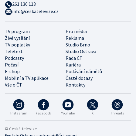
261 136 113
info@ceskatelevize.cz
TV program
Pro média
Živé vysílání
Reklama
TV poplatky
Studio Brno
Teletext
Studio Ostrava
Podcasty
Rada ČT
Počasí
Kariéra
E-shop
Podávání námětů
Mobilní a TV aplikace
Časté dotazy
Vše o ČT
Kontakty
Instagram
Facebook
YouTube
X
Threads
© Česká televize
•
•
English
Ochrana soukromí
Přístupnost