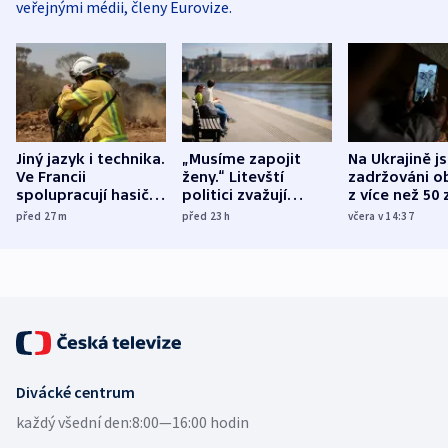
veřejnými médii, členy Eurovize.
Jiný jazyk i technika.
„Musíme zapojit
Na Ukrajině j
Ve Francii
ženy.“ Litevští
zadržováni o
spolupracují hasiči z
politici zvažují
z více než 50 
různých zemí
dohodu o
Bojovali na s
před 27
m
před 23
h
včera v 14:37
demografii
Ruska
Divácké centrum
každý všední den:
8:00—16:00 hodin