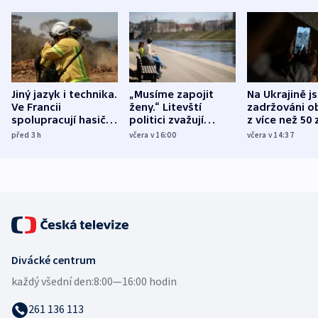
Jiný jazyk i technika.
„Musíme zapojit
Na Ukrajině j
Ve Francii
ženy.“ Litevští
zadržováni o
spolupracují hasiči z
politici zvažují
z více než 50 
různých zemí
dohodu o
Bojovali na s
před 3
h
včera v 16:00
včera v 14:37
demografii
Ruska
Divácké centrum
každý všední den:
8:00—16:00 hodin
261 136 113