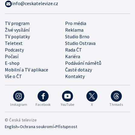
info@ceskatelevize.cz
TV program
Pro média
Živé vysílání
Reklama
TV poplatky
Studio Brno
Teletext
Studio Ostrava
Podcasty
Rada ČT
Počasí
Kariéra
E-shop
Podávání námětů
Mobilní a TV aplikace
Časté dotazy
Vše o ČT
Kontakty
Instagram
Facebook
YouTube
X
Threads
© Česká televize
•
•
English
Ochrana soukromí
Přístupnost