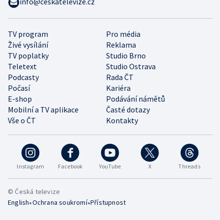
info@ceskatelevize.cz
TV program
Pro média
Živé vysílání
Reklama
TV poplatky
Studio Brno
Teletext
Studio Ostrava
Podcasty
Rada ČT
Počasí
Kariéra
E-shop
Podávání námětů
Mobilní a TV aplikace
Časté dotazy
Vše o ČT
Kontakty
Instagram
Facebook
YouTube
X
Threads
© Česká televize
•
•
English
Ochrana soukromí
Přístupnost