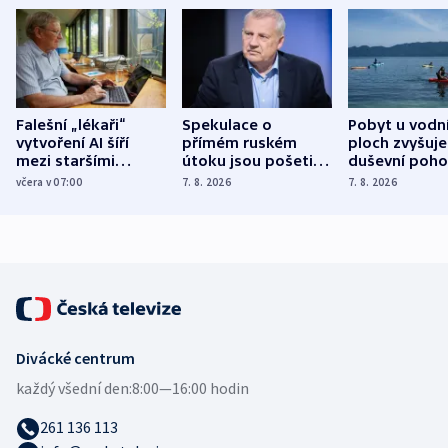
Falešní „lékaři“
Spekulace o
Pobyt u vodn
vytvoření AI šíří
přímém ruském
ploch zvyšuje
mezi staršími
útoku jsou pošetilé,
duševní poho
Poláky nebezpečné
míní estonský
ukázala
včera v 07:00
7. 8. 2026
7. 8. 2026
zdravotní rady
bezpečnostní
mezinárodní 
expert
Divácké centrum
každý všední den:
8:00—16:00 hodin
261 136 113