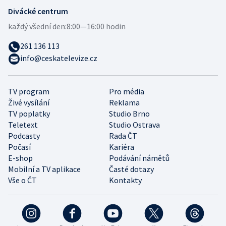
Divácké centrum
každý všední den:
8:00—16:00 hodin
261 136 113
info@ceskatelevize.cz
TV program
Pro média
Živé vysílání
Reklama
TV poplatky
Studio Brno
Teletext
Studio Ostrava
Podcasty
Rada ČT
Počasí
Kariéra
E-shop
Podávání námětů
Mobilní a TV aplikace
Časté dotazy
Vše o ČT
Kontakty