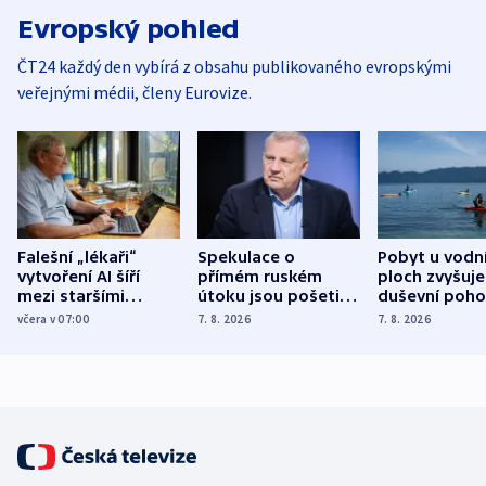
Evropský pohled
ČT24 každý den vybírá z obsahu publikovaného evropskými
veřejnými médii, členy Eurovize.
Falešní „lékaři“
Spekulace o
Pobyt u vodn
vytvoření AI šíří
přímém ruském
ploch zvyšuje
mezi staršími
útoku jsou pošetilé,
duševní poho
Poláky nebezpečné
míní estonský
ukázala
včera v 07:00
7. 8. 2026
7. 8. 2026
zdravotní rady
bezpečnostní
mezinárodní 
expert