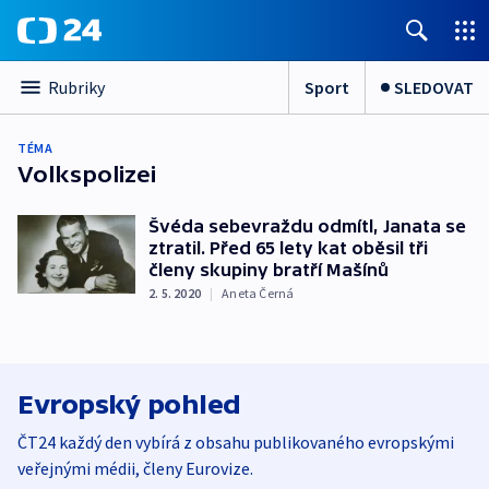
Sport
SLEDOVAT
Rubriky
TÉMA
Volkspolizei
Švéda sebevraždu odmítl, Janata se
ztratil. Před 65 lety kat oběsil tři
členy skupiny bratří Mašínů
2. 5. 2020
|
Aneta Černá
Evropský pohled
ČT24 každý den vybírá z obsahu publikovaného evropskými
veřejnými médii, členy Eurovize.