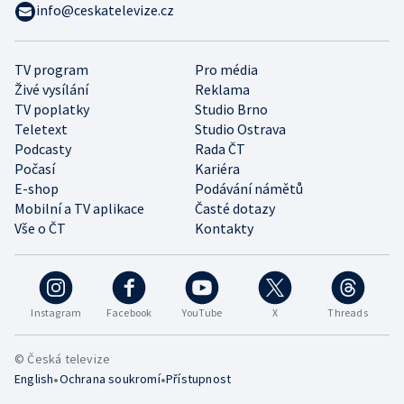
info@ceskatelevize.cz
TV program
Pro média
Živé vysílání
Reklama
TV poplatky
Studio Brno
Teletext
Studio Ostrava
Podcasty
Rada ČT
Počasí
Kariéra
E-shop
Podávání námětů
Mobilní a TV aplikace
Časté dotazy
Vše o ČT
Kontakty
Instagram
Facebook
YouTube
X
Threads
© Česká televize
•
•
English
Ochrana soukromí
Přístupnost