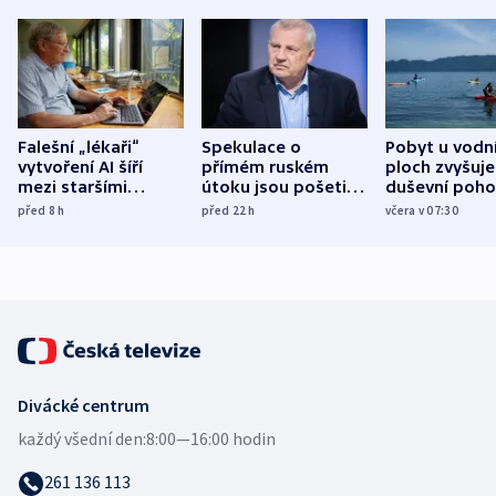
Falešní „lékaři“
Spekulace o
Pobyt u vodn
vytvoření AI šíří
přímém ruském
ploch zvyšuje
mezi staršími
útoku jsou pošetilé,
duševní poho
Poláky nebezpečné
míní estonský
ukázala
před 8
h
před 22
h
včera v 07:30
zdravotní rady
bezpečnostní
mezinárodní 
expert
Divácké centrum
každý všední den:
8:00—16:00 hodin
261 136 113