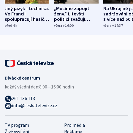
Jiný jazyk i technika.
„Musíme zapojit
Na Ukrajině j
Ve Francii
ženy.“ Litevští
zadržováni o
spolupracují hasiči z
politici zvažují
z více než 50 
různých zemí
dohodu o
Bojovali na s
před 4
h
včera v 16:00
včera v 14:37
demografii
Ruska
Divácké centrum
každý všední den:
8:00—16:00 hodin
261 136 113
info@ceskatelevize.cz
TV program
Pro média
Živé vysílání
Reklama