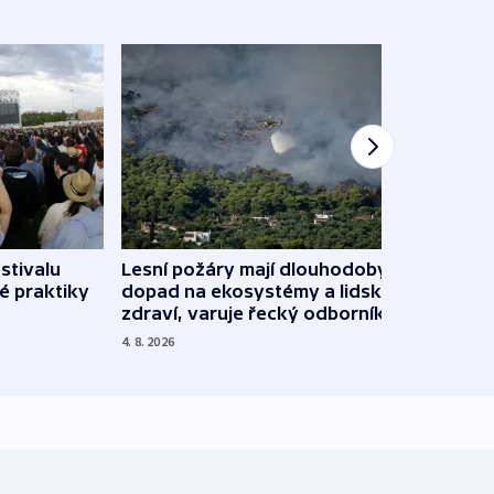
stivalu
Lesní požáry mají dlouhodobý
Ukraj
é praktiky
dopad na ekosystémy a lidské
Franc
zdraví, varuje řecký odborník
požá
4. 8. 2026
3. 8. 20