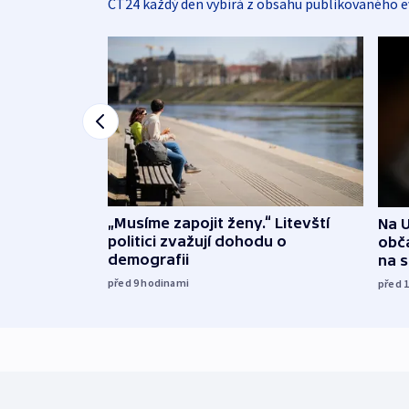
ČT24 každý den vybírá z obsahu publikovaného e
„Musíme zapojit ženy.“ Litevští
Na U
politici zvažují dohodu o
obča
demografii
na 
před 9
hodinami
před 