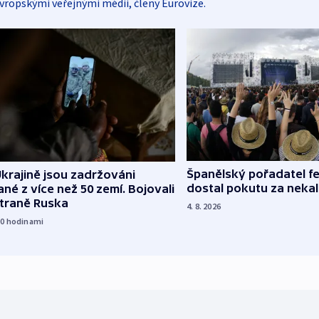
vropskými veřejnými médii, členy Eurovize.
Španělský pořadatel fe
krajině jsou zadržováni
dostal pokutu za nekal
né z více než 50 zemí. Bojovali
straně Ruska
4. 8. 2026
10
hodinami