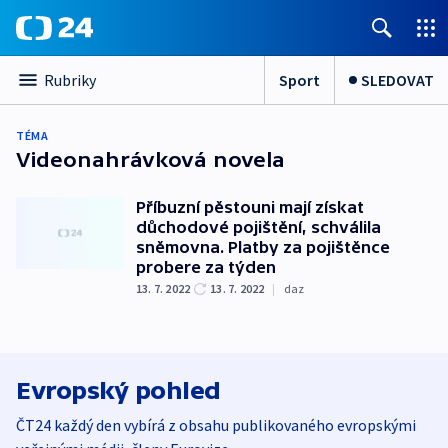
Sport
SLEDOVAT
Rubriky
TÉMA
Videonahrávková novela
Příbuzní pěstouni mají získat
důchodové pojištění, schválila
sněmovna. Platby za pojištěnce
probere za týden
13. 7. 2022
13. 7. 2022
|
daz
Evropský pohled
ČT24 každý den vybírá z obsahu publikovaného evropskými