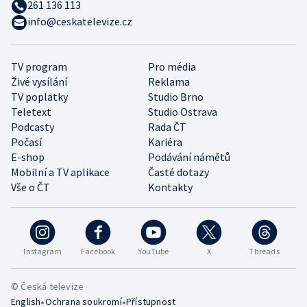
261 136 113
info@ceskatelevize.cz
TV program
Pro média
Živé vysílání
Reklama
TV poplatky
Studio Brno
Teletext
Studio Ostrava
Podcasty
Rada ČT
Počasí
Kariéra
E-shop
Podávání námětů
Mobilní a TV aplikace
Časté dotazy
Vše o ČT
Kontakty
Instagram
Facebook
YouTube
X
Threads
© Česká televize
•
•
English
Ochrana soukromí
Přístupnost