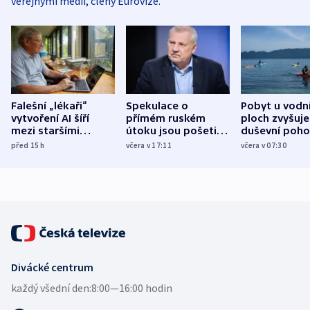
veřejnými médii, členy Eurovize.
Falešní „lékaři“
Spekulace o
Pobyt u vodn
vytvoření AI šíří
přímém ruském
ploch zvyšuje
mezi staršími
útoku jsou pošetilé,
duševní poho
Poláky nebezpečné
míní estonský
ukázala
před 15
h
včera v 17:11
včera v 07:30
zdravotní rady
bezpečnostní
mezinárodní 
expert
Divácké centrum
každý všední den:
8:00—16:00 hodin