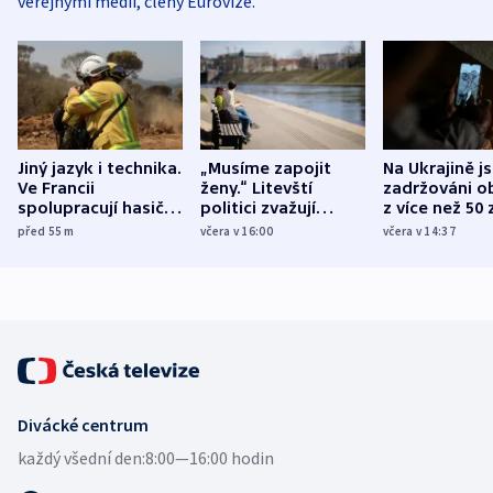
veřejnými médii, členy Eurovize.
Jiný jazyk i technika.
„Musíme zapojit
Na Ukrajině j
Ve Francii
ženy.“ Litevští
zadržováni o
spolupracují hasiči z
politici zvažují
z více než 50 
různých zemí
dohodu o
Bojovali na s
před 55
m
včera v 16:00
včera v 14:37
demografii
Ruska
Divácké centrum
každý všední den:
8:00—16:00 hodin