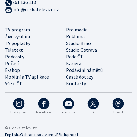
261 136 113
info@ceskatelevize.cz
TV program
Pro média
Živé vysílání
Reklama
TV poplatky
Studio Brno
Teletext
Studio Ostrava
Podcasty
Rada ČT
Počasí
Kariéra
E-shop
Podávání námětů
Mobilní a TV aplikace
Časté dotazy
Vše o ČT
Kontakty
Instagram
Facebook
YouTube
X
Threads
© Česká televize
•
•
English
Ochrana soukromí
Přístupnost