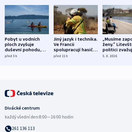
Pobyt u vodních
Jiný jazyk i technika.
„Musíme zapo
ploch zvyšuje
Ve Francii
ženy.“ Litevšt
duševní pohodu,
spolupracují hasiči z
politici zvažuj
ukázala
různých zemí
dohodu o
před 5
h
před 21
h
5. 8. 2026
mezinárodní studie
demografii
Divácké centrum
každý všední den:
8:00—16:00 hodin
261 136 113