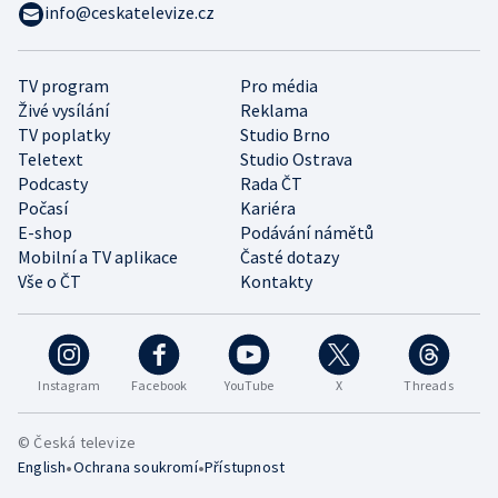
info@ceskatelevize.cz
TV program
Pro média
Živé vysílání
Reklama
TV poplatky
Studio Brno
Teletext
Studio Ostrava
Podcasty
Rada ČT
Počasí
Kariéra
E-shop
Podávání námětů
Mobilní a TV aplikace
Časté dotazy
Vše o ČT
Kontakty
Instagram
Facebook
YouTube
X
Threads
© Česká televize
•
•
English
Ochrana soukromí
Přístupnost